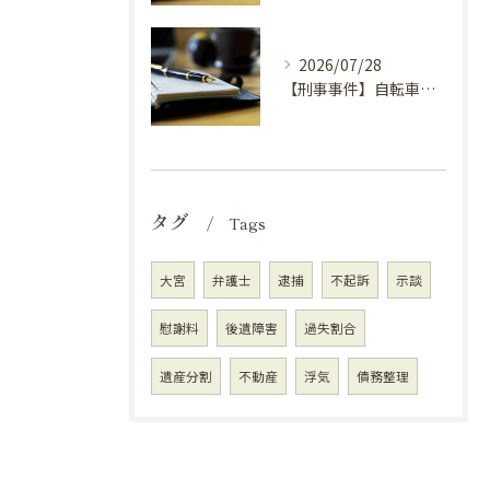
2026/07/28
【刑事事件】自転車窃盗で弁護士に依頼するべき場合の理由②
タグ
Tags
大宮
弁護士
逮捕
不起訴
示談
慰謝料
後遺障害
過失割合
遺産分割
不動産
浮気
債務整理