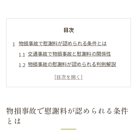
目次
物損事故で慰謝料が認められる条件とは
交通事故で物損事故と慰謝料の関係性
物損事故の慰謝料が認められる判例解説
交通事故被害者が知るべき弁償修理代の考
え方
もらい事故時の慰謝料請求の注意点
事故状況による慰謝料の有無と認定基準
物損事故で慰謝料が認められる条件
交通事故後の精神的苦痛に対する補償を解説
とは
交通事故が精神的苦痛に与える影響とは
物損事故でも精神的慰謝料請求の可能性