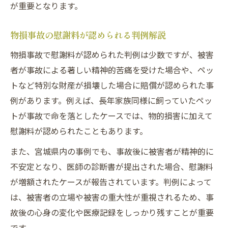
が重要となります。
物損事故の示談交渉で気をつけたいポイン
ト
物損事故の慰謝料が認められる判例解説
示談書作成時の慰謝料増額交渉術
物損事故で慰謝料が認められた判例は少数ですが、被害
交通事故被害者が示談交渉で損しない方法
者が事故による著しい精神的苦痛を受けた場合や、ペッ
任意保険会社との交渉と慰謝料の差
トなど特別な財産が損壊した場合に賠償が認められた事
写真撮り忘れ時の物損事故対応法
例があります。例えば、長年家族同様に飼っていたペッ
交通事故で写真撮り忘れた場合の対処法
トが事故で命を落としたケースでは、物的損害に加えて
物損事故時に証拠がない場合の対応策
慰謝料が認められたこともあります。
判例に見る写真がない物損事故の慰謝料請
また、宮城県内の事例でも、事故後に被害者が精神的に
求
不安定となり、医師の診断書が提出された場合、慰謝料
交通事故後の証拠不十分でもできる行動
が増額されたケースが報告されています。判例によって
証拠なしで弁護士に相談する際のポイント
は、被害者の立場や被害の重大性が重視されるため、事
弁護士基準と保険基準の慰謝料の違い
故後の心身の変化や医療記録をしっかり残すことが重要
です。