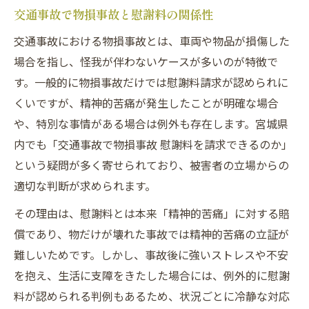
交通事故で物損事故と慰謝料の関係性
交通事故被害者の心理的負担と補償の実際
交通事故における物損事故とは、車両や物品が損傷した
精神的補償を受けるための交通事故の証明
場合を指し、怪我が伴わないケースが多いのが特徴で
方法
す。一般的に物損事故だけでは慰謝料請求が認められに
精神的苦痛分の慰謝料を請求するポイント
くいですが、精神的苦痛が発生したことが明確な場合
通院すれば物損事故でも治療費が認められる可
や、特別な事情がある場合は例外も存在します。宮城県
能性
内でも「交通事故で物損事故 慰謝料を請求できるのか」
交通事故で通院した場合の治療費補償
という疑問が多く寄せられており、被害者の立場からの
物損事故でも治療費が認められる理由
適切な判断が求められます。
交通事故被害者が通院すべき場面と注意点
その理由は、慰謝料とは本来「精神的苦痛」に対する賠
通院記録が慰謝料請求に与える影響
償であり、物だけが壊れた事故では精神的苦痛の立証が
交通事故の治療費の請求方法を徹底解説
難しいためです。しかし、事故後に強いストレスや不安
示談交渉の進め方で慰謝料が変わる理由
を抱え、生活に支障をきたした場合には、例外的に慰謝
料が認められる判例もあるため、状況ごとに冷静な対応
交通事故で示談金が変わる理由と背景