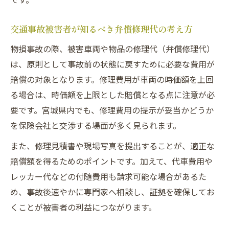
交通事故での弁護士基準と保険基準の違い
物損事故慰謝料は基準でどれだけ変わる？
交通事故被害者が知るべき弁償修理代の考え方
弁護士基準による慰謝料増額の仕組み
物損事故の際、被害車両や物品の修理代（弁償修理代）
交通事故の慰謝料計算方法を比較解説
は、原則として事故前の状態に戻すために必要な費用が
慰謝料請求で基準選択が重要な理由
賠償の対象となります。修理費用が車両の時価額を上回
る場合は、時価額を上限とした賠償となる点に注意が必
要です。宮城県内でも、修理費用の提示が妥当かどうか
を保険会社と交渉する場面が多く見られます。
また、修理見積書や現場写真を提出することが、適正な
賠償額を得るためのポイントです。加えて、代車費用や
レッカー代などの付随費用も請求可能な場合があるた
め、事故後速やかに専門家へ相談し、証拠を確保してお
くことが被害者の利益につながります。