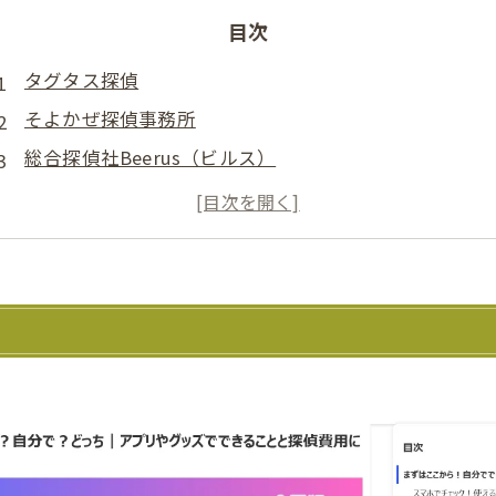
目次
タグタス探偵
そよかぜ探偵事務所
総合探偵社Beerus（ビルス）
不倫調査・浮気調査のご相談なら｜アクシス総合探偵
総合探偵社ガルエージェンシー横浜駅前
探偵社やまぐち 山口･防府
あおい総合調査 上野
東京探偵事務所
小さな一歩探偵社
アイシン探偵事務所
総合探偵社アイミッション埼玉大宮