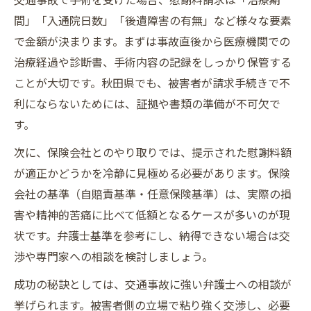
間」「入通院日数」「後遺障害の有無」など様々な要素
交通事故による手術後のリハビリ支援策
で金額が決まります。まずは事故直後から医療機関での
慰謝料請求時の交通事故手術体験談の活用
治療経過や診断書、手術内容の記録をしっかり保管する
法
ことが大切です。秋田県でも、被害者が請求手続きで不
実体験に基づく交通事故手術の慰謝料知識
利にならないためには、証拠や書類の準備が不可欠で
交通事故手術体験談から学ぶ慰謝料増額の
す。
コツ
次に、保険会社とのやり取りでは、提示された慰謝料額
交通事故骨折手術後の慰謝料事例を徹底解
が適正かどうかを冷静に見極める必要があります。保険
説
会社の基準（自賠責基準・任意保険基準）は、実際の損
実体験をもとにした交通事故手術費用の把
害や精神的苦痛に比べて低額となるケースが多いのが現
握法
状です。弁護士基準を参考にし、納得できない場合は交
交通事故の手術後に発生する追加費用の注
渉や専門家への相談を検討しましょう。
意点
成功の秘訣としては、交通事故に強い弁護士への相談が
交通事故手術痕慰謝料の実際と証拠の集め
挙げられます。被害者側の立場で粘り強く交渉し、必要