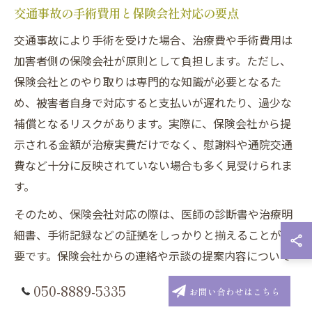
交通事故の手術費用と保険会社対応の要点
交通事故により手術を受けた場合、治療費や手術費用は
加害者側の保険会社が原則として負担します。ただし、
保険会社とのやり取りは専門的な知識が必要となるた
め、被害者自身で対応すると支払いが遅れたり、過少な
補償となるリスクがあります。実際に、保険会社から提
示される金額が治療実費だけでなく、慰謝料や通院交通
費など十分に反映されていない場合も多く見受けられま
す。
そのため、保険会社対応の際は、医師の診断書や治療明
細書、手術記録などの証拠をしっかりと揃えることが重
要です。保険会社からの連絡や示談の提案内容について
も記録を残し、納得できない場合は弁護士に相談するこ
050-8889-5335
お問い合わせはこちら
とで、より適正な補償を受けやすくなります。特に秋田