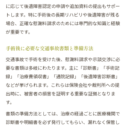
方
に応じて後遺障害認定の申請や追加資料の提出もサポー
手術後の交通事故後遺障害認定のポイント
トします。特に手術後の長期リハビリや後遺障害が残る
交通事故手術後の後遺障害認定で重視され
場合、正確な慰謝料請求のためには専門的な知識と経験
る点
が重要です。
交通事故の手術痕が後遺障害等級に与える
影響
手術後に必要な交通事故書類と準備方法
後遺障害申請時に交通事故体験談を生かす
交通事故で手術を受けた後、慰謝料請求や示談交渉に必
方法
要な書類は多岐にわたります。主に「診断書」「手術記
交通事故後の後遺症を証明する書類の準備
録」「治療費領収書」「通院記録」「後遺障害診断書」
法
などが挙げられます。これらは保険会社や裁判所への提
出時に、被害者の損害を証明する重要な証拠となりま
交通事故の手術後に必要な医師の診断書の
す。
重要性
交通事故で手術費用や緊急手術時の疑問解消
書類の準備方法としては、治療の経過ごとに医療機関で
交通事故の手術費用と保険会社対応の要点
診断書や明細書を必ず発行してもらい、漏れなく保管し