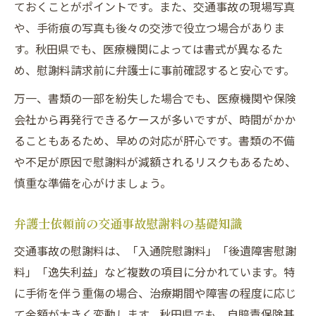
ておくことがポイントです。また、交通事故の現場写真
緊急手術が必要な交通事故時の慰謝料対応
や、手術痕の写真も後々の交渉で役立つ場合がありま
交通事故手術時間や内容が慰謝料に与える
す。秋田県でも、医療機関によっては書式が異なるた
影響
め、慰謝料請求前に弁護士に事前確認すると安心です。
交通事故被害者の手術費用負担を減らす工
万一、書類の一部を紛失した場合でも、医療機関や保険
夫
会社から再発行できるケースが多いですが、時間がかか
交通事故手術にかかる費用内訳と請求方法
ることもあるため、早めの対応が肝心です。書類の不備
交通事故被害者が知るべき手術痕慰謝料の実情
や不足が原因で慰謝料が減額されるリスクもあるため、
交通事故手術痕の慰謝料算出方法と注意点
慎重な準備を心がけましょう。
交通事故で消えない手術痕への補償の考え
方
弁護士依頼前の交通事故慰謝料の基礎知識
手術痕がある場合の交通事故慰謝料増額事
交通事故の慰謝料は、「入通院慰謝料」「後遺障害慰謝
例
料」「逸失利益」など複数の項目に分かれています。特
交通事故による手術痕と精神的苦痛の評価
に手術を伴う重傷の場合、治療期間や障害の程度に応じ
方法
て金額が大きく変動します。秋田県でも、自賠責保険基