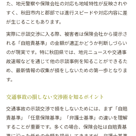
3ヶ月通院の示談金目安と交渉術解説
た、地元警察や保険会社の対応も地域特性が反映されや
すく、秋田市内と郡部では進行スピードや対応内容に差
交通事故で3ヶ月通院した際の示談金相場
が生じることもあります。
むちうち通院3ヶ月で損しない示談交渉法
交通事故の慰謝料計算法と弁護士基準の活
実際に示談交渉に入る際、被害者は保険会社から提示さ
用
れる「自賠責基準」の金額が適正かどうか判断しづらい
のが現実です。特に秋田県では、地元ニュースや交通事
3ヶ月通院の休業損害・交通費も併せて考え
故速報などを通じて他の示談事例を知ることができるた
る
め、最新情報の収集が損をしないための第一歩となりま
交通事故示談で提示額が低い時の対処法
す。
適切な賠償金確保へ秋田県でできる工夫
交通事故の賠償金を最大化する秋田県の工
交通事故の損しない交渉術を知るポイント
夫
交通事故の示談交渉で損をしないためには、まず「自賠
交通事故の補償アップにつながる交渉ポイ
責基準」「任意保険基準」「弁護士基準」の違いを理解
ント
することが重要です。多くの場合、保険会社は自賠責基
秋田県交通事故ニュースから学ぶ賠償事例
準に沿った低めの金額を提示してきますが、弁護士基準