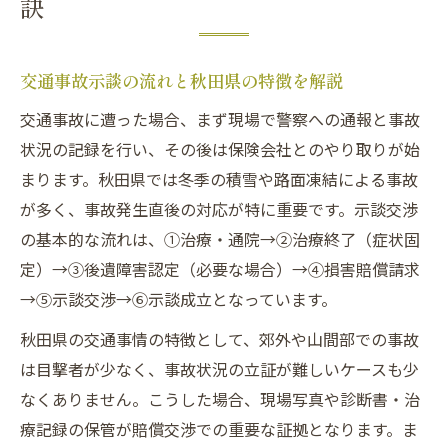
訣
交通事故被害の補償計算と注意点を解説
交通事故で納得の賠償金を得るコツと工夫
交通事故示談の流れと秋田県の特徴を解説
交通事故で損をしないための示談準備法
交通事故に遭った場合、まず現場で警察への通報と事故
弁護士基準で交通事故慰謝料を最大化する
状況の記録を行い、その後は保険会社とのやり取りが始
方法
まります。秋田県では冬季の積雪や路面凍結による事故
秋田県の交通事故事例から見た補償の実態
が多く、事故発生直後の対応が特に重要です。示談交渉
弁護士に依頼する意味と秋田の最新動向
の基本的な流れは、①治療・通院→②治療終了（症状固
交通事故対応で弁護士を選ぶメリット解説
定）→③後遺障害認定（必要な場合）→④損害賠償請求
秋田市の交通事故弁護士に相談する意義
→⑤示談交渉→⑥示談成立となっています。
交通事故の賠償金増額を弁護士が実現でき
秋田県の交通事情の特徴として、郊外や山間部での事故
る理由
は目撃者が少なく、事故状況の立証が難しいケースも少
交通事故示談を成功させる弁護士の交渉力
なくありません。こうした場合、現場写真や診断書・治
秋田県の交通事故に強い弁護士最新傾向
療記録の保管が賠償交渉での重要な証拠となります。ま