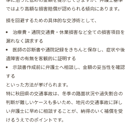
交通事故の証拠集めと有利な示談の進め方
ではより高額な損害賠償が認められる傾向にあります。
交通事故被害者ができる相談先と支援活用
損を回避するための具体的な交渉術として、
法
治療費・通院交通費・休業損害など全ての損害項目を
秋田の交通事故ニュースから見る示談の傾向
漏れなく請求する
秋田県交通事故ニュースで示談事例を分析
医師の診断書や通院記録をきちんと保存し、症状や後
交通事故速報から傾向を読み解くポイント
遺障害の有無を客観的に証明する
秋田市内の交通事故で注目の示談増額例
示談書作成前に弁護士へ相談し、金額の妥当性を確認
交通事故リアルタイム情報でリスクを知る
する
交通事故示談で失敗しないための最新動向
といった方法が挙げられます。
特に秋田県の交通事故は、冬季の路面状況や過失割合の
判断が難しいケースも多いため、地元の交通事故に詳し
い弁護士に早めに相談することが、納得のいく補償を受
けるうえでのポイントです。