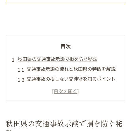
目次
秋田県の交通事故示談で損を防ぐ秘訣
交通事故示談の流れと秋田県の特徴を解説
交通事故の損しない交渉術を知るポイント
秋田県交通事故ニュースから学ぶ示談対策
交通事故速報で把握する最新示談傾向
リアルタイム情報で交通事故リスクを減ら
す方法
秋田県の交通事故示談で損を防ぐ秘
交通事故被害を適正に補償へ導く方法