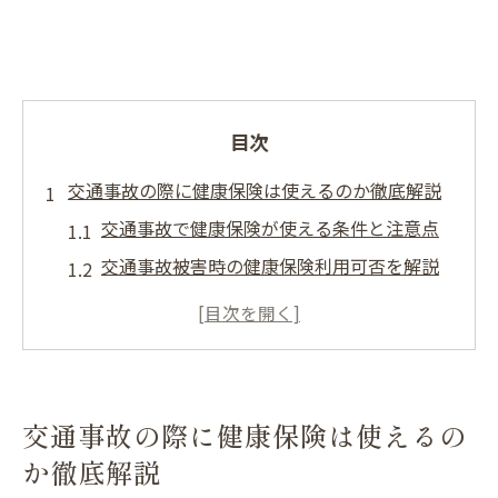
目次
交通事故の際に健康保険は使えるのか徹底解説
交通事故で健康保険が使える条件と注意点
交通事故被害時の健康保険利用可否を解説
交通事故で健康保険を使う際の手続き方法
交通事故時に健康保険を利用するメリット
交通事故と健康保険利用の法的ポイント
第三者行為求償と宮城県国民健康保険の実務知
交通事故の際に健康保険は使えるの
識
か徹底解説
交通事故と第三者行為求償の基本を解説