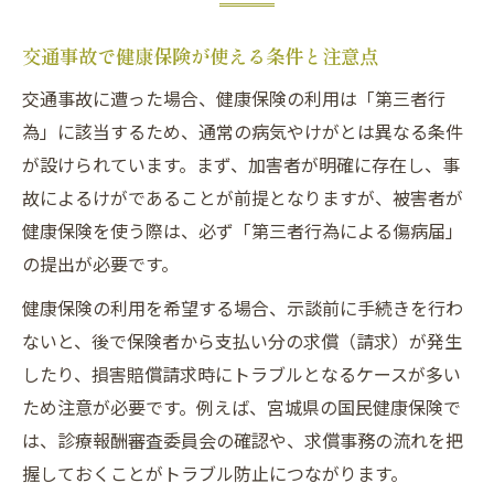
宮城県の国民健康保険と交通事故求償実務
交通事故で健康保険が使える条件と注意点
交通事故被害者が知るべき第三者行為求償
交通事故に遭った場合、健康保険の利用は「第三者行
交通事故で国民健康保険を使う時の流れ
為」に該当するため、通常の病気やけがとは異なる条件
交通事故における求償事務の具体的手続き
が設けられています。まず、加害者が明確に存在し、事
保険証提示が必要な交通事故後の医療手続き
故によるけがであることが前提となりますが、被害者が
交通事故後の医療機関で保険証提示が必要
健康保険を使う際は、必ず「第三者行為による傷病届」
な理由
の提出が必要です。
交通事故による受診時の保険証の正しい使
健康保険の利用を希望する場合、示談前に手続きを行わ
い方
ないと、後で保険者から支払い分の求償（請求）が発生
交通事故後に保険証を提示する際の注意点
したり、損害賠償請求時にトラブルとなるケースが多い
健康保険証を使う交通事故の医療手続き
ため注意が必要です。例えば、宮城県の国民健康保険で
交通事故時に保険証提示を求められた場合
は、診療報酬審査委員会の確認や、求償事務の流れを把
の対応
握しておくことがトラブル防止につながります。