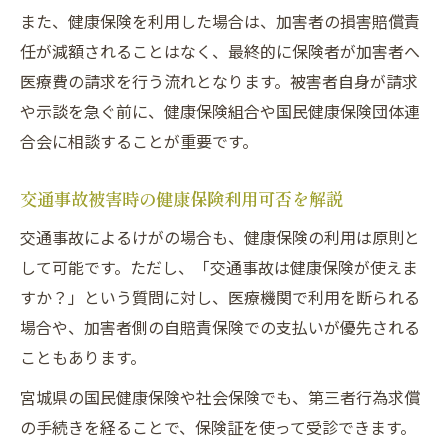
もし健康保険が使えないと言われた場合の対応
また、健康保険を利用した場合は、加害者の損害賠償責
法
任が減額されることはなく、最終的に保険者が加害者へ
交通事故で健康保険拒否時の正しい対応策
医療費の請求を行う流れとなります。被害者自身が請求
健康保険が使えない交通事故時の相談窓口
や示談を急ぐ前に、健康保険組合や国民健康保険団体連
交通事故で健康保険適用外とされた場合の
合会に相談することが重要です。
行動
交通事故被害時の健康保険利用可否を解説
交通事故時に健康保険が使えない主な理由
交通事故によるけがの場合も、健康保険の利用は原則と
交通事故で健康保険を断られた際の解決法
して可能です。ただし、「交通事故は健康保険が使えま
交通事故後の届出や書類提出で注意すべき点
すか？」という質問に対し、医療機関で利用を断られる
交通事故後に必要な届出と書類の準備方法
場合や、加害者側の自賠責保険での支払いが優先される
交通事故で健康保険を使う際の書類提出手
こともあります。
順
宮城県の国民健康保険や社会保険でも、第三者行為求償
交通事故後の届出で気をつけたいポイント
の手続きを経ることで、保険証を使って受診できます。
交通事故に必要な傷病届と提出時の注意点