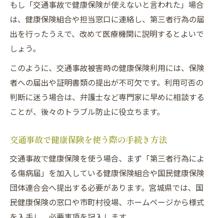
もし「交通事故で健康保険が使えないと言われた」場合
交通事故時の書類不備を防ぐための対策
は、健康保険組合や担当窓口に連絡し、第三者行為の届
損害賠償に影響する健康保険利用のポイント
出を行ったうえで、改めて医療機関に説明するとよいで
交通事故の損害賠償と健康保険利用の関連
しょう。
性
このように、交通事故被害時の健康保険利用には、保険
交通事故で保険利用が賠償に与える影響
者への届出や証明書類の提出が不可欠です。利用可否の
交通事故の損害賠償請求時に注意すべき健
判断に迷う場合は、弁護士など専門家に早めに相談する
康保険
ことが、後々のトラブル防止に役立ちます。
交通事故の健康保険利用が和解金に及ぼす
影響
交通事故で健康保険を使う際の手続き方法
交通事故被害者が陥りやすい賠償トラブル
交通事故で健康保険を使う場合、まず「第三者行為によ
回避策
る傷病届」を加入している健康保険組合や国民健康保険
団体連合会へ提出する必要があります。宮城県では、国
民健康保険の窓口や市町村役場、ホームページから様式
を入手し、必要事項を記入します。