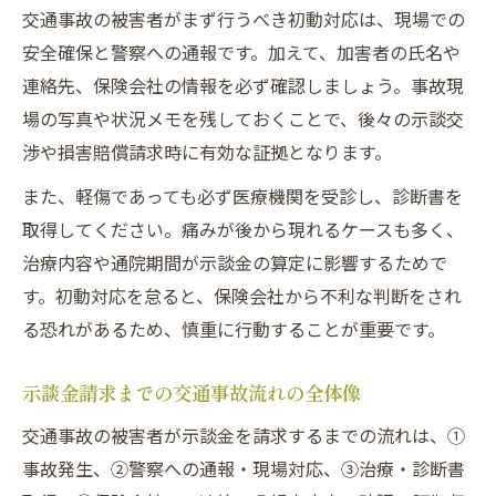
交通事故の被害者がまず行うべき初動対応は、現場での
後遺障害やむちうち事例の示談金相場ポイ
安全確保と警察への通報です。加えて、加害者の氏名や
ント
連絡先、保険会社の情報を必ず確認しましょう。事故現
弁護士基準の交通事故示談金増額事例を紹
場の写真や状況メモを残しておくことで、後々の示談交
介
渉や損害賠償請求時に有効な証拠となります。
入金タイミングまで安心の交通事故示談手続き
また、軽傷であっても必ず医療機関を受診し、診断書を
交通事故示談成立から入金までの期間とは
取得してください。痛みが後から現れるケースも多く、
示談金がいつ振り込まれるかの流れを確認
治療内容や通院期間が示談金の算定に影響するためで
交通事故被害者が知るべき振込日数の目安
す。初動対応を怠ると、保険会社から不利な判断をされ
保険会社による交通事故示談金支払い手順
る恐れがあるため、慎重に行動することが重要です。
交通事故示談後の入金トラブル予防策とは
示談金請求までの交通事故流れの全体像
過失割合が違う場合の示談金リスクと注意点
交通事故の被害者が示談金を請求するまでの流れは、①
交通事故過失割合が示談金に与える影響
事故発生、②警察への通報・現場対応、③治療・診断書
8対2の交通事故示談金減額ポイントを解説