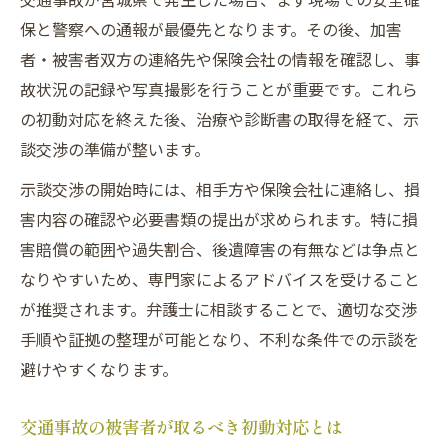
識
保と警察への通報が最優先となります。その後、加害
被害者に有利な交通事故示談金獲得のコツ
者・被害者双方の連絡先や保険会社の情報を確認し、事
故状況の記録や写真撮影を行うことが重要です。これら
交通事故解決時に注意すべき示談金の判断
の初動対応を終えた後、治療や診断書の取得を経て、示
基準
談交渉の準備が整います。
過失割合と交通事故示談金の関係を理解す
る
示談交渉の開始時には、相手方や保険会社に連絡し、損
専門家のアドバイスで交通事故示談金を守
害内容の確認や必要書類の提出が求められます。特に損
る方法
害賠償の範囲や過失割合、後遺障害の有無などは争点と
なりやすいため、専門家によるアドバイスを受けること
交通事故の示談金相場と増額へのポイント解説
が推奨されます。弁護士に相談することで、適切な交渉
交通事故示談金相場の現状を徹底解説
手順や証拠の整理が可能となり、不利な条件での示談を
示談金を増額するための交通事故被害者対
避けやすくなります。
策
交通事故のケース別示談金相場の違いを知
交通事故の被害者が取るべき初動対応とは
る