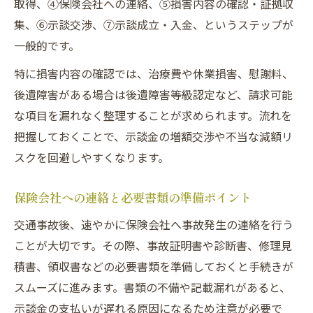
取得、④保険会社への連絡、⑤損害内容の確認・証拠収
過失割合別の交通事故示談金リスクを知る
集、⑥示談交渉、⑦示談成立・入金、というステップが
交通事故の被害者が損しないための注意事
一般的です。
項
特に損害内容の確認では、治療費や休業損害、慰謝料、
加害者側との過失割合交渉で気をつける点
後遺障害がある場合は後遺障害等級認定など、請求可能
交通事故被害者が弁護士依頼で得られる安心
な項目を漏れなく整理することが求められます。流れを
交通事故の示談金増額に弁護士が役立つ理
把握しておくことで、示談金の増額交渉や不当な減額リ
由
スクを回避しやすくなります。
被害者が弁護士依頼で交通事故問題を解決
する方法
保険会社への連絡と必要書類の準備ポイント
弁護士基準で交通事故示談金がどう変わる
交通事故後、速やかに保険会社へ事故発生の連絡を行う
か
ことが大切です。その際、事故証明書や診断書、修理見
交通事故示談交渉を弁護士に任せる安心感
積書、領収書などの必要書類を準備しておくと手続きが
無料相談を活用した交通事故被害者の第一
スムーズに進みます。書類の不備や記載漏れがあると、
歩
示談金の支払いが遅れる原因になるため注意が必要で