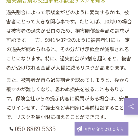
過失割合別の交通事故示談金リスクを知る
過失割合によって示談金がどのように変動するかは、被
害者にとって大きな関心事です。たとえば、10対0の場合
は被害者の過失がゼロのため、損害賠償金全額の請求が
可能です。一方、9対1や8対2のように被害者側にも一定
の過失が認められると、その分だけ示談金が減額される
ことになります。特に、過失割合が5割を超えると、被害
者が受け取れる金額が大幅に減るリスクが高まります。
また、被害者が自ら過失割合を認めてしまうと、後から
覆すのが難しくなり、思わぬ損失を被ることもありま
す。保険会社からの提示内容に疑問がある場合は、安易
にサインせず、弁護士など専門家に事前相談すること
で、リスクを最小限に抑えることができます。
050-8889-5335
お問い合わせはこちら
交通事故の被害者が損しないための注意事項