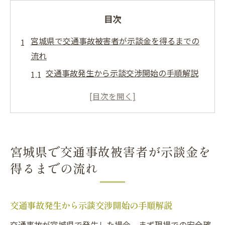
目次
宮城県で交通事故被害者が示談金を得るまでの
流れ
交通事故発生から示談交渉開始の手順解説
交通事故の被害者が取るべき初動対応とは
示談金請求までの交通事故流れの全体像
保険会社への連絡と必要書類の準備ポイン
ト
宮城県で交通事故被害者が示談金を
交通事故示談金が決まるまでの流れと注意
得るまでの流れ
点
適正な示談金を受け取るための交通事故解決ガ
イド
交通事故発生から示談交渉開始の手順解説
交通事故の適正示談金を知るための基礎知
交通事故が宮城県で発生した場合、まず現場での安全確