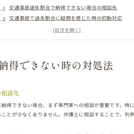
交通事故過失割合で納得できない場合の相談先
交通事故で過失割合に疑問を感じた時の初動対応
保険会社の交通事故提示に不満がある時の交渉法
交通事故過失割合一覧を活用した判断ポイント
交通事故の過失割合8対2で納得できない時の解決策
宮城県内の交通事故でよくある過失割合事例
納得できない時の対処法
交通事故で多い過失割合事例の傾向と特徴
宮城県で発生する交通事故の判例タイムズ活用法
交通事故の過失割合10対0になる典型的な事例
の相談先
交通事故で過失割合8対2になる宮城県の実例
に納得できない場合、まず専門家への相談が重要です。特
事故過失割合例から見る解決の糸口
ることが少なくありません。弁護士に相談することで、判
過失割合が8対2や10対0になる交通事故の特徴
交通事故の過失割合10対0が認められる状況