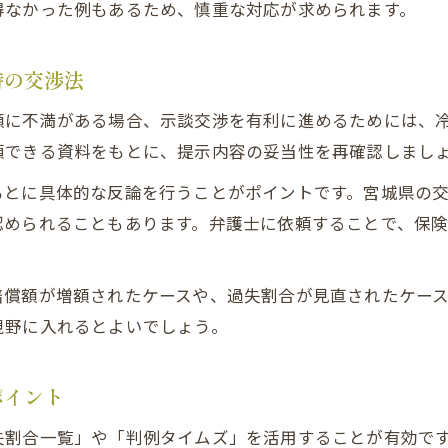
判例タイムズで交通事故過失割合例を調べるメリット
得なかった例もあるため、慎重な対応が求められます。
交通事故で過失割合納得いかない時の判例活用術
判例タイムズを使った保険会社との交渉テクニック
時の交渉法
交通事故の過失割合決め方に判例を取り入れるポイン
額に不満がある場合、示談交渉を有利に進めるためには、
交通事故賠償額を増やす証拠の集め方を解説
頼できる資料をもとに、提示内容の妥当性を再確認しまし
交通事故で賠償額増額につながる証拠の重要性
とに具体的な反論を行うことがポイントです。宮城県の交通事
過失割合に影響する交通事故証拠の種類と集め方
認められることもあります。弁護士に依頼することで、保
交通事故被害者が証拠収集で重視すべきポイント
交通事故過失割合を有利にするドラレコ証拠の活用法
賠償額が増額されたケースや、過失割合が見直されたケー
交通事故で過失割合一覧と証拠写真の関連性
視野に入れるとよいでしょう。
ポイント
失割合一覧」や「判例タイムズ」を活用することが有効で