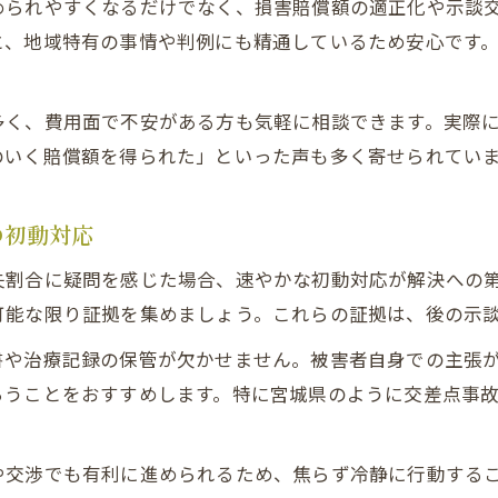
められやすくなるだけでなく、損害賠償額の適正化や示談
過失割合8対2で交通事故となる典型的な場面
と、地域特有の事情や判例にも精通しているため安心です
交通事故で過失割合が変動するポイント解説
宮城県で多い追突・右折事故の過失割合傾向
多く、費用面で不安がある方も気軽に相談できます。実際
交通事故判例タイムズで見る過失割合例
のいく賠償額を得られた」といった声も多く寄せられてい
保険会社提示の過失割合を見直すポイントとは
交通事故過失割合を保険会社と再交渉する要点
の初動対応
保険会社提示の交通事故過失割合に納得できない時の
失割合に疑問を感じた場合、速やかな初動対応が解決への
交通事故過失割合一覧で提示額の妥当性を確認
可能な限り証拠を集めましょう。これらの証拠は、後の示
事故過失割合決め方の基準と注意点解説
書や治療記録の保管が欠かせません。被害者自身での主張
交通事故における過失割合ゴネ得のリスクと対策
らうことをおすすめします。特に宮城県のように交差点事
判例タイムズを活用した過失割合の交渉術
交通事故の過失割合交渉で判例タイムズを活用する方
や交渉でも有利に進められるため、焦らず冷静に行動する