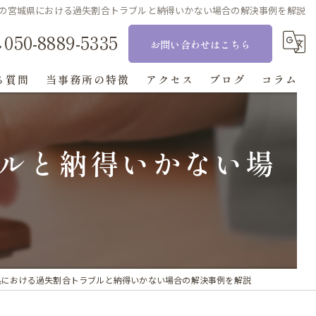
の宮城県における過失割合トラブルと納得いかない場合の解決事例を解説
050-8889-5335
お問い合わせはこちら
る質問
当事務所の特徴
アクセス
ブログ
コラム
相続
ルと納得いかない場
刑事事件
交通事故
離婚
顧問
県における過失割合トラブルと納得いかない場合の解決事例を解説