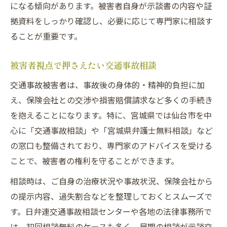
になる傾向があります。被害者自身が示談書の内容や証
交通事故証拠を保険会社へ伝える方法
拠資料をしっかり確認し、必要に応じて専門家に相談す
過失割合8対2のケースにおける賠償の実態
ることが重要です。
交通事故過失割合8対2の基本的考え方
被害者視点で押さえたい交通事故相談
交通事故示談で過失割合を見直す重要性
8対2ケースで慰謝料を増額する方法
交通事故被害者は、事故後の身体的・精神的負担に加
え、保険会社との交渉や損害賠償請求など多くの手続き
交通事故の賠償金算定に関する注意点
を抱えることになります。特に、宮城県では仙台市を中
過失割合交渉で気をつけたい落とし穴
心に「交通事故相談」や「宮城県弁護士無料相談」など
無料相談の活用が交通事故解決を後押しする
の窓口も整備されており、専門家のアドバイスを受ける
交通事故被害で無料相談を活用する意義
ことで、被害者の権利を守ることができます。
交通事故示談交渉前の情報収集ポイント
相談時は、ご自身の治療状況や事故状況、保険会社から
交通事故相談窓口選びで重視する点
の提示内容、過失割合などを整理しておくとスムーズで
無料相談で得られる交通事故交渉知識
す。日弁連交通事故相談センターや各地の法律事務所で
交通事故専門の弁護士無料相談のメリット
は、初回相談無料のケースも多く、早期の相談が示談交