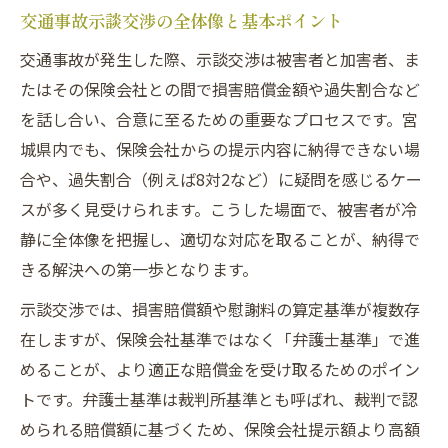
交通事故示談交渉の全体像と基本ポイント
弁護士基準が交通事故解決に不可欠な訳
交通事故が発生した際、示談交渉は被害者と加害者、ま
交通事故示談金算定の弁護士活用方法
たはその保険会社との間で損害賠償金額や過失割合など
宮城県で示談交渉を有利に進めるテクニック
を話し合い、合意に至るための重要なプロセスです。宮
交通事故被害者が使える交渉テクニック集
城県内でも、保険会社からの提示内容に納得できない場
交通事故示談交渉に必要な準備と心構え
合や、過失割合（例えば8対2など）に疑問を感じるケー
交通事故交渉時に効果的な主張の方法
スが多く見受けられます。こうした場面で、被害者が冷
宮城県で活用したい交通事故相談窓口
静に全体像を把握し、適切な対応を取ることが、納得で
きる解決への第一歩となります。
交通事故示談に強い弁護士の選び方
保険会社と向き合う際に役立つ交渉ポイント
示談交渉では、損害賠償額や慰謝料の算定基準が複数存
在しますが、保険会社基準ではなく「弁護士基準」で進
交通事故で保険会社と交渉するための基礎
めることが、より適正な賠償金を受け取るためのポイン
交通事故被害者が押さえるべき対応術
トです。弁護士基準は裁判所基準とも呼ばれ、裁判で認
交通事故示談金を引き出す交渉のコツ
められる賠償額に基づくため、保険会社提示額より高額
感情的にならない交通事故交渉の進め方