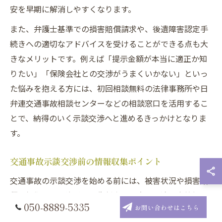
安を早期に解消しやすくなります。
また、弁護士基準での損害賠償請求や、後遺障害認定手
続きへの適切なアドバイスを受けることができる点も大
きなメリットです。例えば「提示金額が本当に適正か知
りたい」「保険会社との交渉がうまくいかない」といっ
た悩みを抱える方には、初回相談無料の法律事務所や日
弁連交通事故相談センターなどの相談窓口を活用するこ
とで、納得のいく示談交渉へと進めるきっかけとなりま
す。
交通事故示談交渉前の情報収集ポイント
交通事故の示談交渉を始める前には、被害状況や損害賠
償の根拠となる資料、過失割合の目安、後遺障害等級や
050-8889-5335
お問い合わせはこちら
治療期間の記録など、重要な情報をしっかりと整理・収