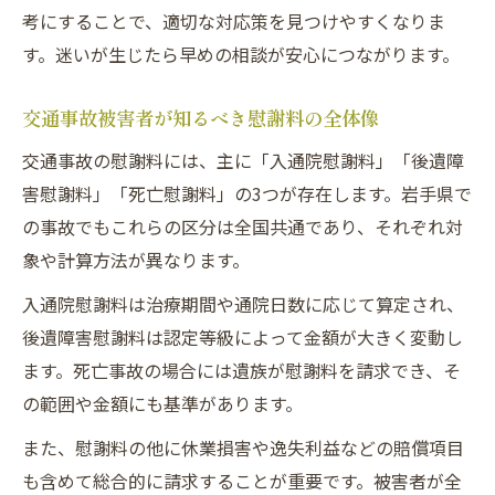
由
考にすることで、適切な対応策を見つけやすくなりま
交通事故慰謝料をアップさせるための対策
す。迷いが生じたら早めの相談が安心につながります。
法
交通事故で低額提示に納得しないための工
交通事故被害者が知るべき慰謝料の全体像
夫
交通事故の慰謝料には、主に「入通院慰謝料」「後遺障
交通事故被害者が損しない慰謝料の守り方
害慰謝料」「死亡慰謝料」の3つが存在します。岩手県で
交通事故慰謝料交渉で損をしないコツ
の事故でもこれらの区分は全国共通であり、それぞれ対
象や計算方法が異なります。
入通院慰謝料は治療期間や通院日数に応じて算定され、
後遺障害慰謝料は認定等級によって金額が大きく変動し
ます。死亡事故の場合には遺族が慰謝料を請求でき、そ
の範囲や金額にも基準があります。
また、慰謝料の他に休業損害や逸失利益などの賠償項目
も含めて総合的に請求することが重要です。被害者が全