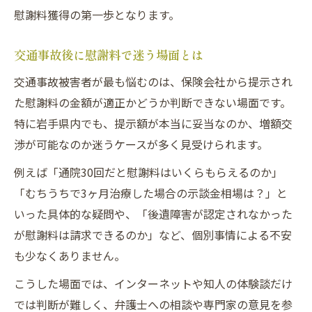
ト
慰謝料獲得の第一歩となります。
交通事故慰謝料の請求に必要な証拠とは
交通事故後に慰謝料で迷う場面とは
交通事故で後悔しない慰謝料請求の方法
交通事故被害者が最も悩むのは、保険会社から提示され
交通事故被害者が語る慰謝料請求の体験談
た慰謝料の金額が適正かどうか判断できない場面です。
交通事故被害者が後悔しない交渉準備のコツ
特に岩手県内でも、提示額が本当に妥当なのか、増額交
交通事故交渉前の準備で差がつくポイント
渉が可能なのか迷うケースが多く見受けられます。
交通事故被害者が知るべき交渉資料の集め
例えば「通院30回だと慰謝料はいくらもらえるのか」
方
「むちうちで3ヶ月治療した場合の示談金相場は？」と
交通事故交渉を有利に進める心構えとは
いった具体的な疑問や、「後遺障害が認定されなかった
交通事故の慰謝料に役立つ準備リスト
が慰謝料は請求できるのか」など、個別事情による不安
交通事故交渉で失敗しない段取りの秘訣
も少なくありません。
保険会社提示額に不安な方のための慰謝料対策
こうした場面では、インターネットや知人の体験談だけ
交通事故で保険会社の提示額に注意する理
では判断が難しく、弁護士への相談や専門家の意見を参