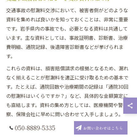
交通事故の慰謝料交渉において、被害者側がどのような
資料を集めれば良いかを知っておくことは、非常に重要
です。岩手県内の事故でも、必要となる資料は共通して
います。主な資料としては、事故証明書、診断書、治療
費明細、通院記録、後遺障害診断書などが挙げられま
す。
これらの資料は、損害賠償請求の根拠となるため、漏れ
なく揃えることが慰謝料を適正に受け取るための基本で
す。たとえば、通院回数や治療期間の記録は「通院30回
の慰謝料はいくらですか？」など、具体的な金額算定に
も直結します。資料の集め方としては、医療機関や警
察、保険会社に早めに問い合わせて入手しましょう。
また、証拠書類の整理が苦手な方は弁護士に依頼し、必
050-8889-5335
お問い合わせはこちら
要な資料リストをもらうのも有効です。自分で集める際