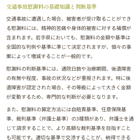
交通事故慰謝料の基礎知識と判断基準
響
交通事故に遭遇した場合、被害者が受け取ることができ
交通事故で適正な慰謝料を得る実践交渉術
る慰謝料には、精神的苦痛や身体的被害に対する補償が
交通事故の慰謝料増額事例から学ぶ要点
含まれます。岩手県においても、慰謝料の金額や基準は
弁護士へ相談するなら知っておきたい慰謝料相
全国的な判例や基準に準じて決定されますが、個々の事
場
案によって増減することが一般的です。
交通事故慰謝料相場の把握と弁護士基準
慰謝料の判断基準には、通院日数や治療期間、後遺障害
交通事故の通院日数による慰謝料相場解説
の有無や程度、事故の状況などが重視されます。特に後
交通事故に強い弁護士相談のメリットとは
遺障害が認定された場合、その等級によって大きく金額
交通事故慰謝料の基準比較で損しない選択
が変動するため、専門的な判断が必要となります。
交通事故慰謝料が増額するケースの特徴
また、慰謝料の算定方法には自賠責基準、任意保険基
納得できる慰謝料請求の手続きと実践例
準、裁判基準（弁護士基準）の3種類があり、弁護士を通
交通事故慰謝料請求の正しい手続き手順
じて請求することで、より高額な裁判基準を目指すこと
交通事故で慰謝料請求する際の実践ポイン
も可能です。適切な基準で交渉することが、納得できる