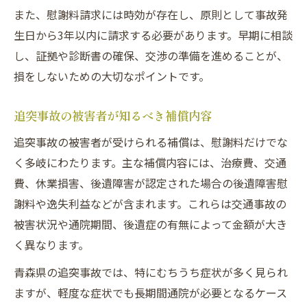
また、慰謝料請求には時効が存在し、原則として事故発
示談書作成時に注意したいポイント
生日から3年以内に請求する必要があります。早期に相談
慰謝料増額を目指すなら弁護士基準が鍵
し、証拠や診断書の確保、交渉の準備を進めることが、
交通事故の慰謝料基準の違いを理解する
損をしないための大切なポイントです。
弁護士基準を用いた増額交渉のメリット
追突事故被害者が知っておくべき基準差
追突事故の被害者が知るべき補償内容
弁護士基準適用で期待できる補償内容
追突事故の被害者が受けられる補償は、慰謝料だけでな
交通事故の示談金増額事例に学ぶポイント
く多岐にわたります。主な補償内容には、治療費、交通
慰謝料の計算方法を知り納得の補償へ
費、休業損害、後遺障害が認定された場合の後遺障害慰
謝料や逸失利益などが含まれます。これらは交通事故の
交通事故慰謝料の基本的な計算方法
被害状況や通院期間、後遺症の有無によって金額が大き
追突事故での通院期間と慰謝料の関係
く異なります。
交通事故被害者に必要な必要書類の整理法
青森県の追突事故では、特にむちうち症状が多く見られ
慰謝料金額の目安を知り納得の請求を実現
ますが、軽度な症状でも長期間通院が必要となるケース
示談交渉で計算ミスを防ぐチェックリスト