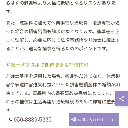
るはずの慰謝料より大幅に低額となるリスクがありま
す。
また、慰謝料に加えて休業損害や治療費、後遺障害が残
った場合の損害賠償も請求対象となります。基準差を正
しく理解し、必要に応じて法律事務所や弁護士に相談す
ることが、適切な補償を得るためのポイントです。
弁護士基準適用で期待できる補償内容
弁護士基準を適用した場合、慰謝料だけでなく、休業損
害や後遺障害逸失利益といった損害賠償全体の増額が期
待できます。青森県内の追突事故被害者にとっても、こ
れらの補償は生活再建や治療継続のために非常に重要で
す。
050-8889-5335
お問い合わせはこちら
例えば、むちうち症状で長期間の通院や仕事を休む必要