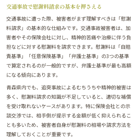
交通事故で慰謝料請求の基本を押さえる
相談時に押さえておくべき質問ポイント
交通事故に遭った際、被害者がまず理解すべきは「慰謝
弁護士基準適用で補償内容はどう変わる
料請求」の基本的な仕組みです。交通事故被害者は、加
むちうち症状と慰謝料請求の重要な関係性
害者やその保険会社に対し、精神的苦痛や治療に伴う負
交通事故によるむちうち被害の特徴とは
担などに対する慰謝料を請求できます。慰謝料は「自賠
むちうち治療が慰謝料に及ぼす影響
責基準」「任意保険基準」「弁護士基準」の3つの基準
症状固定までの対応が慰謝料左右する理由
で算定されるのが一般的ですが、弁護士基準が最も高額
交通事故後の通院日数と慰謝料の関係性
になる傾向にあります。
むちうち症状を正確に伝えるための工夫
青森県内でも、追突事故によるむちうちや精神的被害は
正しい示談交渉で損をしないための手順
多く、慰謝料請求の知識が不足していると、適切な補償
を受け取れないケースがあります。特に保険会社との示
交通事故示談交渉の基本的なステップ
談交渉では、相手側が提示する金額が低く抑えられるこ
追突事故で不利にならない交渉術
とも多いため、被害者自身が慰謝料の相場や請求方法を
慰謝料相場を理解して交渉を有利に進める
理解しておくことが重要です。
交通事故証拠を活かした示談交渉のコツ