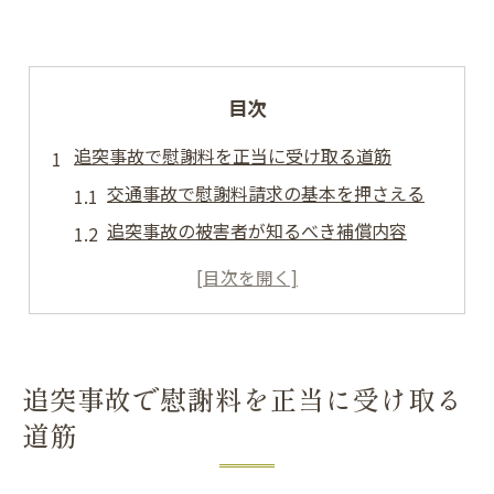
目次
追突事故で慰謝料を正当に受け取る道筋
交通事故で慰謝料請求の基本を押さえる
追突事故の被害者が知るべき補償内容
交通事故後に必要な初動対応とポイント
慰謝料相場と請求手順をしっかり解説
交通事故で損をしないための証拠集め
交通事故被害時に弁護士へ相談する利点とは
追突事故で慰謝料を正当に受け取る
交通事故相談で弁護士を活用する理由
道筋
追突事故の交渉力アップに弁護士が有効
交通事故で慰謝料増額に導く専門知識