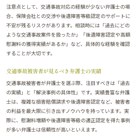
容
注意点として、交通事故対応の経験が少ない弁護士の場
快適な交通事故解決へ導く弁護士選びの極意
合、保険会社との交渉や後遺障害等級認定のサポートに
交通事故解決に向けた弁護士選びの基準
不安が残るリスクがあります。相談時には「過去にどの
交通事故でスムーズな解決を目指す秘訣
ような交通事故案件を扱ったか」「後遺障害認定や高額
交通事故問題に強い弁護士の選択ポイント
慰謝料の獲得実績があるか」など、具体的な経験を確認
することが大切です。
交通事故に関する交渉力が高い弁護士とは
交通事故解決へ安心できる対応力の見極め
交通事故被害者が見るべき弁護士の実績
方
交通事故被害者が弁護士を選ぶ際、注目すべきは「過去
交通事故の損害賠償を有利にする選択とは
の実績」と「解決事例の具体性」です。実績豊富な弁護
交通事故損害賠償で選ぶべき弁護士の条件
士は、複雑な損害賠償請求や後遺障害認定など、被害者
交通事故で示談交渉に強い弁護士の見つけ
の利益を最大限に引き出すノウハウを持っています。実
方
際に、慰謝料増額や後遺障害等級の適正認定を得た事例
交通事故損害賠償請求を有利に進める方法
が多い弁護士は信頼性が高いといえます。
交通事故に強い弁護士活用で慰謝料アップ