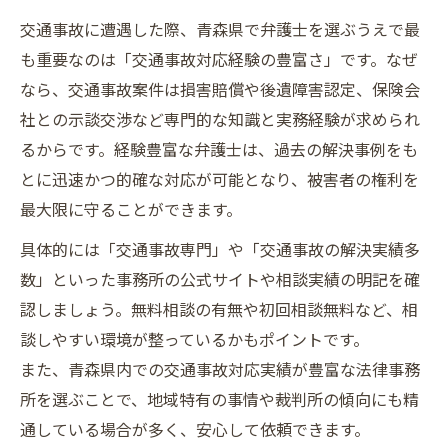
交通事故に遭遇した際、青森県で弁護士を選ぶうえで最
交通事故に強い事務所の口コミや実績の活
も重要なのは「交通事故対応経験の豊富さ」です。なぜ
用術
なら、交通事故案件は損害賠償や後遺障害認定、保険会
交通事故関連でダメな弁護士を避ける方法
社との示談交渉など専門的な知識と実務経験が求められ
交通事故問題で安心できる弁護士を選ぶ基
るからです。経験豊富な弁護士は、過去の解決事例をも
準
とに迅速かつ的確な対応が可能となり、被害者の権利を
知らないと損する青森での交通事故相談方法
最大限に守ることができます。
交通事故相談時に活用できる窓口の種類
具体的には「交通事故専門」や「交通事故の解決実績多
交通事故の無料相談を賢く利用するポイン
数」といった事務所の公式サイトや相談実績の明記を確
ト
認しましょう。無料相談の有無や初回相談無料など、相
交通事故被害者向け法律相談の流れと注意
談しやすい環境が整っているかもポイントです。
点
また、青森県内での交通事故対応実績が豊富な法律事務
交通事故に詳しい弁護士への相談準備法
所を選ぶことで、地域特有の事情や裁判所の傾向にも精
交通事故相談で知っておくべきサポート内
通している場合が多く、安心して依頼できます。