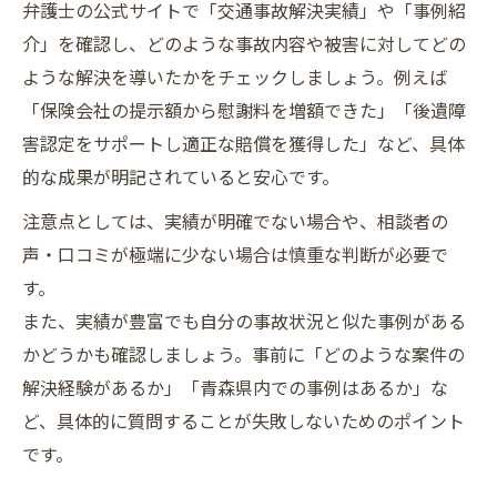
弁護士の公式サイトで「交通事故解決実績」や「事例紹
へ
介」を確認し、どのような事故内容や被害に対してどの
交通事故解決で損害賠償増額を目指す視点
ような解決を導いたかをチェックしましょう。例えば
後遺障害等級認定に強い弁護士選びのヒント
「保険会社の提示額から慰謝料を増額できた」「後遺障
交通事故後遺障害認定に強い弁護士の見極
害認定をサポートし適正な賠償を獲得した」など、具体
め方
的な成果が明記されていると安心です。
交通事故で後遺障害サポート力を重視する
注意点としては、実績が明確でない場合や、相談者の
理由
声・口コミが極端に少ない場合は慎重な判断が必要で
交通事故後遺障害認定サポートの重要性
す。
交通事故に詳しい弁護士と認定手続きの関
また、実績が豊富でも自分の事故状況と似た事例がある
係
かどうかも確認しましょう。事前に「どのような案件の
交通事故被害者支援で注目すべき弁護士特
解決経験があるか」「青森県内での事例はあるか」な
性
ど、具体的に質問することが失敗しないためのポイント
です。