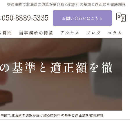
交通事故で北海道の遺族が受け取る慰謝料の基準と適正額を徹底解説
050-8889-5335
お問い合わせはこちら
る質問
当事務所の特徴
アクセス
ブログ
コラム
相続
の基準と適正額を徹
刑事事件
交通事故
離婚
顧問
通事故で北海道の遺族が受け取る慰謝料の基準と適正額を徹底解説