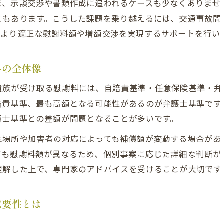
ま、示談交渉や書類作成に追われるケースも少なくありま
北海道の遺族が知っておくべき慰謝料の算定方法
ともあります。こうした課題を乗り越えるには、交通事故
交通事故慰謝料の基準比較で押さえるべき要素
、より適正な慰謝料額や増額交渉を実現するサポートを行い
遺族補償における交通事故慰謝料基準の選び方
料の全体像
基準ごとに異なる交通事故慰謝料の金額と目安
自賠責と弁護士基準で変わる慰謝料額
遺族が受け取る慰謝料には、自賠責基準・任意保険基準・弁
自賠責基準と弁護士基準の交通事故慰謝料比較
賠責基準、最も高額となる可能性があるのが弁護士基準で
護士基準との差額が問題となることが多いです。
交通事故で遺族が選ぶべき慰謝料基準とは何か
弁護士基準が交通事故慰謝料増額に有効な理由
生場所や加害者の対応によっても補償額が変動する場合が
遺族の状況別にみる慰謝料額の変動ポイント
ても慰謝料額が異なるため、個別事案に応じた詳細な判断
理解した上で、専門家のアドバイスを受けることが大切で
交通事故被害者遺族が知るべき慰謝料の増額事例
慰謝料増額に向けた交渉のポイント解説
重要性とは
交通事故の慰謝料増額交渉で意識すべきコツと流れ