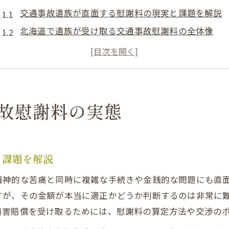
交通事故遺族が直面する慰謝料の現実と課題を解説
北海道で遺族が受け取る交通事故慰謝料の全体像
交通事故における慰謝料の意味とその重要性とは
遺族の精神的苦痛と交通事故慰謝料の関係性を考え
交通事故被害者遺族が知るべき慰謝料の基礎知識
交通事故被害者遺族が直面する課題とは
故慰謝料の実態
交通事故遺族が抱える慰謝料請求の悩みと対応策
慰謝料交渉で直面する保険会社とのトラブル事例
交通事故遺族に多い手続き負担と注意点を解説
と課題を解説
精神的苦痛を訴えるための交通事故慰謝料請求の実
精神的な苦痛と同時に複雑な手続きや金銭的な問題にも直
遺族の人数や関係で変わる交通事故慰謝料の考え方
すが、その金額が本当に適正かどうか判断するのは非常に
北海道の遺族慰謝料における基準の違い
損害賠償を受け取るためには、慰謝料の算定方法や交渉の
交通事故慰謝料の自賠責と弁護士基準の違いを解説