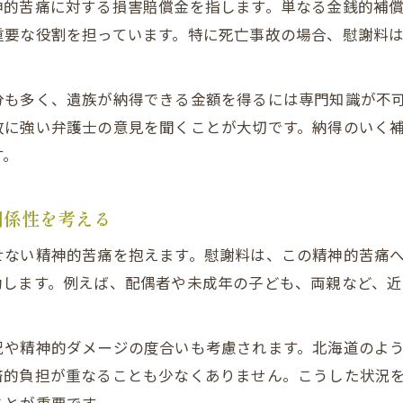
遺族の想いを反映する交通事故慰謝料請求の工夫
神的苦痛に対する損害賠償金を指します。単なる金銭的補
重要な役割を担っています。特に死亡事故の場合、慰謝料
保険会社との交渉で押さえたい慰謝料の根拠資料
交通事故遺族が損しないための示談交渉ポイント
専門家が語る効果的な交通事故慰謝料増額戦略
分も多く、遺族が納得できる金額を得るには専門知識が不
故に強い弁護士の意見を聞くことが大切です。納得のいく
実際の交渉事例から学ぶ遺族の損害賠償
す。
交通事故遺族による損害賠償交渉の体験談を紹介
慰謝料増額を実現した交通事故示談事例とその要因
関係性を考える
遺族が抱えた交通事故慰謝料トラブルと解決策を解
せない精神的苦痛を抱えます。慰謝料は、この精神的苦痛
実際の事例で考える交通事故慰謝料請求の成功ポイ
動します。例えば、配偶者や未成年の子ども、両親など、
交通事故被害者遺族の声から学ぶ慰謝料交渉の工夫
況や精神的ダメージの度合いも考慮されます。北海道のよ
済的負担が重なることも少なくありません。こうした状況