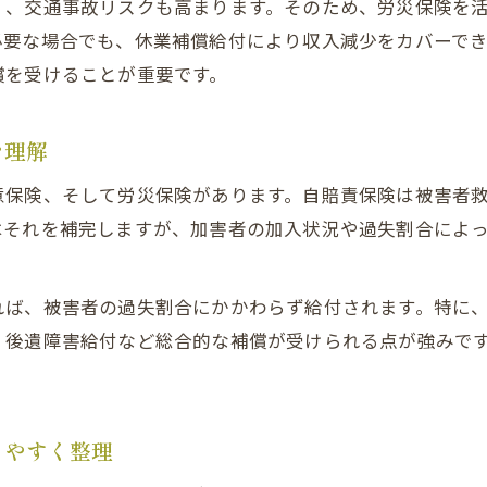
く、交通事故リスクも高まります。そのため、労災保険を
交通事故における労災・自賠責の補償の違い
必要な場合でも、休業補償給付により収入減少をカバーで
交通事故では労災と自賠責どちらを優先すべきか
償を受けることが重要です。
交通事故で労災保険の優先順位と注意点
を理解
交通事故補償で迷わない労災と自賠責の選択法
交通事故後の補償に強い労災のメリット
意保険、そして労災保険があります。自賠責保険は被害者
交通事故後に労災保険で受けられる補償の特徴
はそれを補完しますが、加害者の加入状況や過失割合によ
交通事故で労災保険を使うメリットを詳しく解説
交通事故被害者が労災利用で得られる安心感
れば、被害者の過失割合にかかわらず給付されます。特に
交通事故後の治療費や休業補償で労災が強い理由
・後遺障害給付など総合的な補償が受けられる点が強みで
交通事故の補償で労災保険を活用した事例紹介
労災保険を使う際の注意点やデメリット
りやすく整理
交通事故で労災保険利用時のデメリット解説