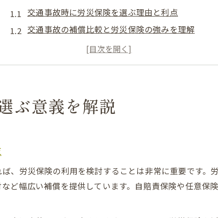
交通事故時に労災保険を選ぶ理由と利点
交通事故の補償比較と労災保険の強みを理解
交通事故における労災適用場面をわかりやすく整
交通事故被害者が知るべき労災活用の重要性
交通事故と労災保険の制度上の違いを把握
労災申請に必要な書類と手続きの流れ
選ぶ意義を解説
交通事故での労災申請に必要な主要書類とは
交通事故に関する労災申請の手続きの基本ステッ
交通事故証明書や申請書類の準備ポイント
点
交通事故時の労災申請で注意すべき点を解説
れば、労災保険の利用を検討することは非常に重要です。
交通事故後スムーズに進める労災手続きのコツ
付など幅広い補償を提供しています。自賠責保険や任意保
自賠責保険と労災の優先順位の違い
。
交通事故時の労災と自賠責保険の優先関係を知る