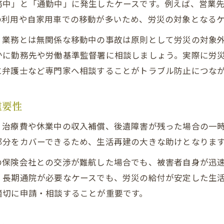
交通事故時に労災を使わない方がいい場合とは
務中」と「通勤中」に発生したケースです。例えば、営業
の利用や自家用車での移動が多いため、労災の対象となる
交通事故で労災保険申請時の注意点と落とし穴
交通事故の労災申請でよくあるトラブル例
、業務とは無関係な移動中の事故は原則として労災の対象
交通事故で労災のデメリットと対策ポイント
かに勤務先や労働基準監督署に相談しましょう。実際に労
に弁護士など専門家へ相談することがトラブル防止につな
補償を最大化する併用方法のポイント
交通事故で労災と自賠責保険の併用方法を解説
重要性
交通事故の補償を最大化する併用活用術
交通事故時の労災・自賠責の賢い併用ポイント
、治療費や休業中の収入補償、後遺障害が残った場合の一
部分をカバーできるため、生活再建の大きな助けとなりま
交通事故で損をしない補償併用の注意事項
交通事故時に知っておきたい併用の手続き
の保険会社との交渉が難航した場合でも、被害者自身が迅
、長期通院が必要なケースでも、労災の給付が安定した生
適切に申請・相談することが重要です。