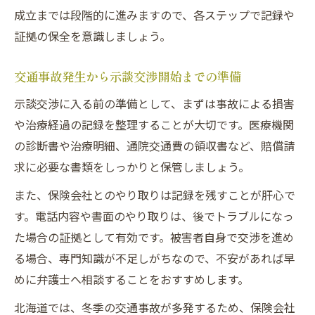
交通事故の示談で保険会社対応時の注意点
成立までは段階的に進みますので、各ステップで記録や
交通事故示談交渉中に押さえるべき保険知
証拠の保全を意識しましょう。
識
交通事故発生から示談交渉開始までの準備
交通事故で保険会社が提示する内容の見極
め
示談交渉に入る前の準備として、まずは事故による損害
交通事故示談不成立時の保険会社対応事例
や治療経過の記録を整理することが大切です。医療機関
の診断書や治療明細、通院交通費の領収書など、賠償請
交通事故被害者が保険会社と対等に交渉す
求に必要な書類をしっかりと保管しましょう。
る方法
示談交渉が長引く場合の対処法を解説
また、保険会社とのやり取りは記録を残すことが肝心で
交通事故示談交渉が長引く原因と解決策
す。電話内容や書面のやり取りは、後でトラブルになっ
た場合の証拠として有効です。被害者自身で交渉を進め
交通事故の示談期間を短縮するための工夫
る場合、専門知識が不足しがちなので、不安があれば早
交通事故で示談成立を急ぐ際の注意事項
めに弁護士へ相談することをおすすめします。
交通事故で交渉が難航した場合の対応方法
北海道では、冬季の交通事故が多発するため、保険会社
交通事故示談が不成立の場合の選択肢