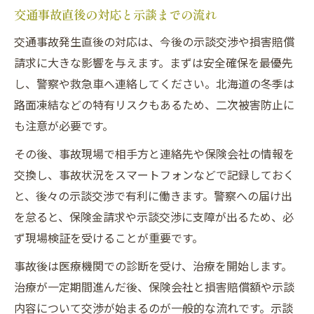
交通事故直後の対応と示談までの流れ
法
交通事故発生直後の対応は、今後の示談交渉や損害賠償
交通事故被害者が納得するための情報収集
請求に大きな影響を与えます。まずは安全確保を最優先
術
し、警察や救急車へ連絡してください。北海道の冬季は
交通事故で損をしないための主張ポイント
路面凍結などの特有リスクもあるため、二次被害防止に
交通事故の示談金相場を知って交渉力を強
も注意が必要です。
化
その後、事故現場で相手方と連絡先や保険会社の情報を
納得のいく損害賠償を得るためのポイント
交換し、事故状況をスマートフォンなどで記録しておく
交通事故で適正な損害賠償を受け取る秘訣
と、後々の示談交渉で有利に働きます。警察への届け出
交通事故の損害賠償請求時に確認すべき点
を怠ると、保険金請求や示談交渉に支障が出るため、必
交通事故による後遺障害認定と賠償の関係
ず現場検証を受けることが重要です。
交通事故示談金の内訳と受け取り方法
事故後は医療機関での診断を受け、治療を開始します。
交通事故被害者のための慰謝料請求のコツ
治療が一定期間進んだ後、保険会社と損害賠償額や示談
示談で注意すべき保険会社対応の実際
内容について交渉が始まるのが一般的な流れです。示談