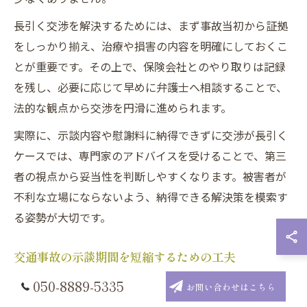
長引く交渉を解決するためには、まず事故当初から証拠
をしっかり揃え、治療や損害の内容を明確にしておくこ
とが重要です。その上で、保険会社とのやり取りは記録
を残し、必要に応じて早めに弁護士へ相談することで、
法的な観点から交渉を円滑に進められます。
実際に、示談内容や慰謝料に納得できずに交渉が長引く
ケースでは、専門家のアドバイスを受けることで、第三
者の視点から妥当性を判断しやすくなります。被害者が
不利な立場にならないよう、納得できる解決策を模索す
る姿勢が大切です。
交通事故の示談期間を短縮するための工夫
交通事故の示談期間を短縮するには、事故直後からの迅
050-8889-5335
お問い合わせはこちら
速な対応がカギとなります。現場での写真撮影や警察へ