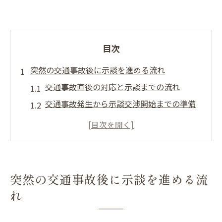
目次
突然の交通事故後に示談を進める流れ
交通事故直後の対応と示談までの流れ
交通事故発生から示談交渉開始までの準備
交通事故被害者が知っておくべき示談交渉
期間
交通事故で示談案が提示されるタイミング
示談書作成と内容確認時の注意点
突然の交通事故後に示談を進める流
北海道で示談交渉を有利に進める秘訣
れ
交通事故示談交渉を有利に進める交渉術
保険会社対応で交通事故の不利を避ける方