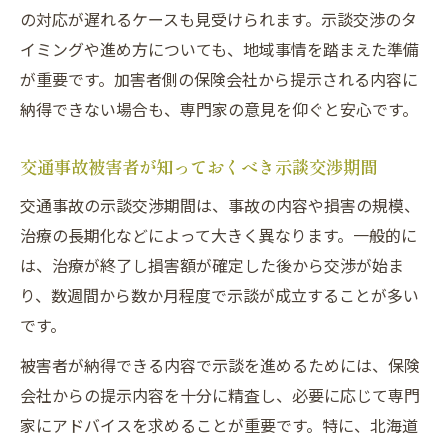
の対応が遅れるケースも見受けられます。示談交渉のタ
自分で進める場合に役立つ示談の知識
イミングや進め方についても、地域事情を踏まえた準備
交通事故示談を自分で進める際の基本知識
が重要です。加害者側の保険会社から提示される内容に
交通事故の示談書作成で押さえるべきポイ
納得できない場合も、専門家の意見を仰ぐと安心です。
ント
交通事故示談交渉を自分で行うメリットと
交通事故被害者が知っておくべき示談交渉期間
注意
交通事故の示談交渉期間は、事故の内容や損害の規模、
交通事故の過失割合を自分で確認する方法
治療の長期化などによって大きく異なります。一般的に
交通事故で納得できる示談金を得る交渉術
は、治療が終了し損害額が確定した後から交渉が始ま
り、数週間から数か月程度で示談が成立することが多い
です。
被害者が納得できる内容で示談を進めるためには、保険
会社からの提示内容を十分に精査し、必要に応じて専門
家にアドバイスを求めることが重要です。特に、北海道