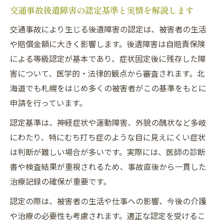
ポート
交通事故後遺障害の認定基準と実情を解説します
後遺障害に悩む方へ弁護士活用の新提案
交通事故により生じる後遺障害の認定は、被害者の生活
交通事故後の弁護士相談が後遺障害対策に
や賠償金額に大きく影響します。後遺障害は自賠責保険
有効な理由
による等級認定が基本であり、症状固定後に残存した障
むち打ちなど後遺障害の賠償請求を強化す
害について、医学的・法律的観点から審査されます。北
る方法
海道でも札幌をはじめ多くの被害者がこの基準をもとに
申請を行っています。
被害者サポートに強い弁護士選びのコツを
紹介
認定基準は、神経症状や運動障害、外貌の醜状など多岐
交通事故被害者が知りたい弁護士依頼の流
にわたり、特にむち打ち症のような目に見えにくい症状
れとは
は判断が難しい場合が多いです。実際には、医師の診断
後遺障害認定で弁護士ができる具体的サポ
書や検査結果が重視されるため、事故直後から一貫した
ート
治療記録の確保が重要です。
交通事故被害の賠償を正当に受けるコツ
認定の際は、被害者の生活や仕事への影響、今後の介護
交通事故後遺障害の賠償請求手順を詳しく
や治療の必要性も考慮されます。適正な認定を受けるこ