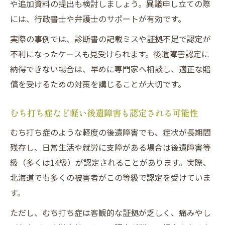
や追加資料の提出も検討しましょう。異議申し立ての際
る
には、行政書士や弁護士のサポートが有効です。
交通事故被害者のための慰謝料請求法
実際の事例では、診断書の記載ミスや証拠不足で認定が
交通事故後遺障害で請求できる慰謝料の基
不利になったケースも見受けられます。後遺障害認定に
準
納得できない場合は、早めに専門家へ相談し、適正な賠
後遺障害の等級による慰謝料の違いと注意
償を受けるための対策を講じることが大切です。
点
交通事故被害者が知るべき慰謝料請求の流
むち打ち症など軽い後遺障害も認定される可能性
れ
むち打ち症のような軽度の後遺障害でも、症状が長期間
裁判基準で慰謝料を増額するための交渉術
残存し、日常生活や就労に支障がある場合は後遺障害等
後遺障害認定後の慰謝料請求でよくある疑
級（多くは14級）が認定されることがあります。実際、
問
北海道でも多くの被害者がこの等級で認定を受けていま
す。
ただし、むち打ち症は客観的な証拠が乏しく、痛みやし