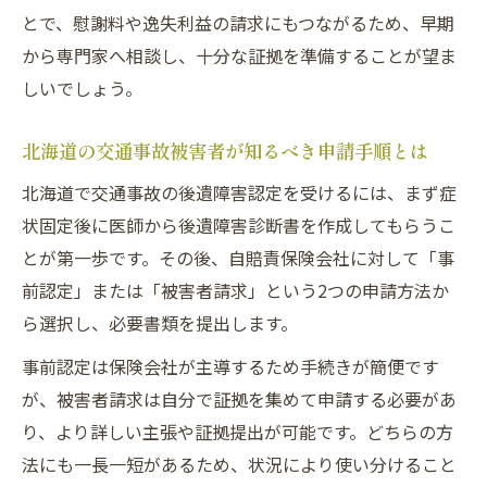
解説
とで、慰謝料や逸失利益の請求にもつながるため、早期
から専門家へ相談し、十分な証拠を準備することが望ま
後遺障害がある場合の正当な賠償金獲得の
しいでしょう。
工夫
保険会社との交渉で後遺障害認定を有利に
北海道の交通事故被害者が知るべき申請手順とは
進める
北海道で交通事故の後遺障害認定を受けるには、まず症
交通事故の逸失利益や慰謝料も賢く請求し
状固定後に医師から後遺障害診断書を作成してもらうこ
よう
とが第一歩です。その後、自賠責保険会社に対して「事
弁護士同席で賠償請求をスムーズに進める
前認定」または「被害者請求」という2つの申請方法か
方法
ら選択し、必要書類を提出します。
後遺障害なら異議申し立て行政書士も活躍
事前認定は保険会社が主導するため手続きが簡便です
交通事故後遺障害の異議申し立て手続きの
が、被害者請求は自分で証拠を集めて申請する必要があ
流れ
り、より詳しい主張や証拠提出が可能です。どちらの方
行政書士が交通事故被害者を支援できる場
法にも一長一短があるため、状況により使い分けること
面