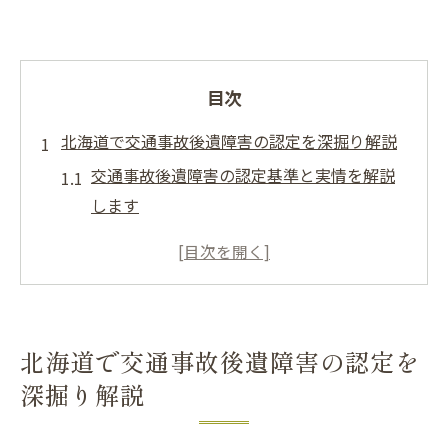
目次
北海道で交通事故後遺障害の認定を深掘り解説
交通事故後遺障害の認定基準と実情を解説
します
北海道の交通事故被害者が知るべき申請手
順とは
交通事故で後遺障害申請時の注意ポイント
を整理
北海道で交通事故後遺障害の認定を
むち打ち症など軽い後遺障害も認定される
深掘り解説
可能性
行政サービスを活用した交通事故の認定サ