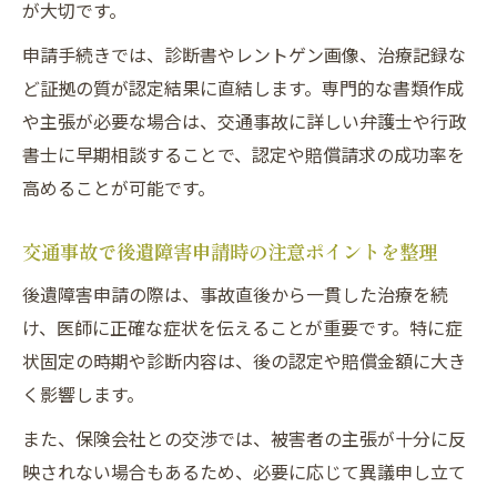
が大切です。
後遺障害認定に不満なら異議申し立てを検
申請手続きでは、診断書やレントゲン画像、治療記録な
討
ど証拠の質が認定結果に直結します。専門的な書類作成
行政サービスの活用で申請サポートを強化
や主張が必要な場合は、交通事故に詳しい弁護士や行政
交通事故被害者が使える相談窓口を知ろう
書士に早期相談することで、認定や賠償請求の成功率を
むち打ち症状と交通事故後の認定対策
高めることが可能です。
交通事故でむち打ち症の後遺障害認定ポイ
ント
交通事故で後遺障害申請時の注意ポイントを整理
むち打ちは後遺障害認定される確率が低い
後遺障害申請の際は、事故直後から一貫した治療を続
理由
け、医師に正確な症状を伝えることが重要です。特に症
認定率向上のための通院記録の重要性を解
状固定の時期や診断内容は、後の認定や賠償金額に大き
説
く影響します。
交通事故による軽度な症状も認定可能な事
また、保険会社との交渉では、被害者の主張が十分に反
例
映されない場合もあるため、必要に応じて異議申し立て
医師の診断書作成で認定申請を有利に進め