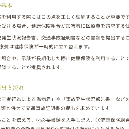
交通事故で健康保険と過失割合の関係を解説
の基本
交通事故の過失割合による自己負担額の違い
険を利用する際にはこの点を正しく理解することが重要で
交通事故の過失割合が示談金額に及ぼす影響
を受ける場合、健康保険組合が加害者に医療費を請求する
交通事故治療費で過失割合を正しく理解するポイン
故発生状況報告書、交通事故証明書などの書類を提出する
交通事故で医療費10割負担になる場合の実態
療費は健康保険が一時的に立て替えます。
交通事故で医療費が10割負担になる仕組み
た場合や、示談が長期化した際に健康保険を利用すること
交通事故で健康保険が使えない場面と対策
相談することが推奨されます。
交通事故時の医療費全額自己負担を回避する方法
交通事故で医療費10割負担となる主なケース
届出と流れ
交通事故の健康保険適用外となる理由を解説
第三者行為による傷病届」や「事故発生状況報告書」など
書類と併せて交通事故証明書の提出を求めています。
ることを伝える、②必要書類を入手し記入、③健康保険組
、治療費の全額自己負担や保険給付の遅延につながるため