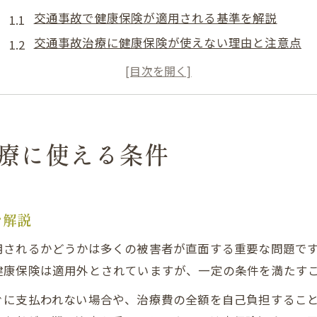
交通事故で健康保険が適用される基準を解説
交通事故治療に健康保険が使えない理由と注意点
交通事故の第三者行為と健康保険利用の基本
交通事故で健康保険を使う際の必要な届出と流れ
交通事故で健康保険が使えない場合の対処法
交通事故時に知るべき手続きの流れ
療に使える条件
交通事故で健康保険を使う手続きの全体像
交通事故後すぐに行うべき健康保険関連の手順
交通事故の第三者行為による傷病届の提出方法
を解説
交通事故時に必要な書類と提出時のポイント
用されるかどうかは多くの被害者が直面する重要な問題で
交通事故で健康保険を利用する届出の重要性
健康保険は適用外とされていますが、一定の条件を満たす
第三者行為で健康保険を適用する仕組み
ぐに支払われない場合や、治療費の全額を自己負担するこ
交通事故の第三者行為における健康保険の仕組み