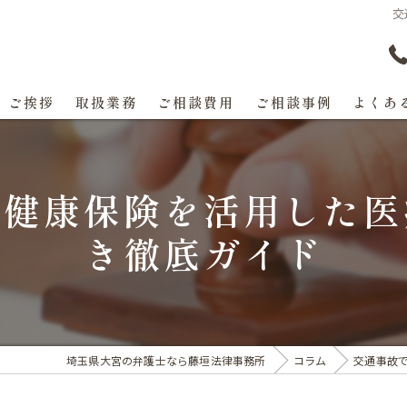
交
ご挨拶
取扱業務
ご相談費用
ご相談事例
よくあ
の健康保険を活用した医
き徹底ガイド
埼玉県大宮の弁護士なら藤垣法律事務所
コラム
交通事故