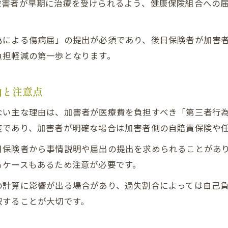
被害者が早期に治療を受けられるよう、健康保険組合への
交通事故で第三者行為が認定されるケースと流れ
第三者行為による交通事故と健康保険申請の注意
為による傷病届」の提出が必須であり、後日保険者が加害
交通事故で健康保険を使う際の同意書の提出方法
負担軽減の第一歩となります。
交通事故が第三者行為と判断される基準を解説
国民健康保険を交通事故で活用する際の注意点
由と注意点
交通事故で国民健康保険を活用する場合の留意点
ない主な理由は、加害者が医療費を負担すべき「第三者行
交通事故で国民健康保険が使えない理由と対処法
度であり、加害者が明確な場合は加害者側の自賠責保険や
交通事故と国民健康保険利用時のデメリット解説
日保険者から事情説明や届出の提出を求められることがあ
交通事故で国民健康保険を使う際の手続き方法
るケースもあるため注意が必要です。
交通事故被害者が国民健康保険を選ぶポイント
の計算に影響が出る場合があり、過失割合によっては自己
過失割合が医療費負担に及ぼす影響とは
択することが大切です。
交通事故の過失割合で医療費負担が変わる理由