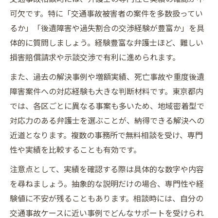
交通事故に強い弁護士が教える特約活用の
可欠です。特に「交通事故被害者の案件を多数扱ってい
ポイント
るか」「後遺障害や過失割合の交渉経験が豊富か」を具
交通事故費用負担を軽減する弁護士特約の
体的に質問しましょう。経験豊富な弁護士ほど、難しい
基礎知識
損害賠償請求や示談交渉で有利に進められます。
交通事故相談で弁護士特約を利用する際の
また、過去の解決事例や増額実績、死亡事故や重度後遺
注意点
障害案件への対応経験も大きな判断材料です。東京都内
過失割合で差がつく交通事故サポートの秘訣
では、各区ごとに異なる事案も多いため、地域密着型で
交通事故の過失割合交渉に強い弁護士の選
対応力のある弁護士を選ぶことが、納得できる解決への
び方
近道となります。複数の事務所で無料相談を受け、専門
性や実績を比較することも有効です。
東京都の交通事故で過失割合が争点になる
理由
注意点として、実績を確認する際は具体的な数字や内容
交通事故に強い弁護士がサポートする過失
を尋ねましょう。抽象的な説明だけの場合、専門性や経
割合の調整
験値に不安が残ることもあります。相談時には、自分の
交通事故被害者が知りたい過失割合と賠償
交通事故ケースに近い事例でどんなサポートを受けられ