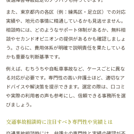
要点
また、東京都内の各区（例：練馬区・足立区）での対応
東京都で交通事故被害者が賠償金を最大化
実績や、地元の事情に精通しているかも見逃せません。
する方法
相談時には、どのようなサポート体制があるか、無料相
交通事故の賠償金交渉に強い弁護士の特徴
談やセカンドオピニオンの提供があるかも確認しましょ
とは
う。さらに、費用体系が明確で説明責任を果たしている
交通事故被害者が押さえるべき増額実績の
かも重要な判断基準です。
ある弁護士
例えば、むちうちや自転車事故など、ケースごとに異な
交通事故に強い弁護士選びで賠償交渉を有
る対応が必要です。専門性の高い弁護士ほど、適切なア
利に進める
ドバイスや解決策を提示できます。選定の際は、口コミ
弁護士特約活用で交通事故費用を抑える方法
や実際の利用者の声も参考にし、信頼できる事務所を選
交通事故被害者が弁護士特約を活用するメ
びましょう。
リット
東京都で交通事故費用を抑える弁護士特約
交通事故相談時に注目すべき専門性や実績とは
の使い方
交通事故相談時には、弁護士の専門性と実績の確認が不