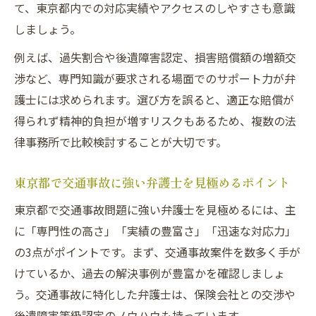
意点
て、東京都内での対応実績やアクセスのしやすさも意識
しましょう。
解決実績で見る交通事故対応の専門性
交通事故の解決実績が示す弁護士の専門性
例えば、過失割合や後遺障害認定、損害賠償額の増額交
とは
渉など、専門知識が要求される場面でのサポート力が弁
護士には求められます。選び方を誤ると、適正な賠償が
交通事故解決事例から読み解く弁護士の選
得られず精神的負担が増すリスクもあるため、複数の法
び方
律事務所で比較検討することが大切です。
東京都で交通事故に強い弁護士の実績比較
方法
東京都で交通事故に強い弁護士を見極めるポイント
交通事故被害者が注目すべき実績のポイン
東京都で交通事故問題に強い弁護士を見極めるには、主
ト
に「専門性の高さ」「実績の豊富さ」「迅速な対応力」
専門性を見極める交通事故弁護士の実績一
の3点がポイントです。まず、交通事故案件を数多く手が
覧の活用
けているか、過去の解決事例が豊富かを確認しましょ
賠償金増額を目指す弁護士選定のコツ
う。交通事故に特化した弁護士は、保険会社との交渉や
交通事故で賠償金増額を狙う弁護士選びの
後遺障害等級認定のノウハウも持っています。