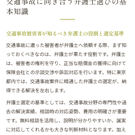
交通事故に向き合う弁護士選びの基
交通事故に強い弁護士の対応範囲とサポー
本知識
ト内容
交通事故問題で弁護士に依頼する際の注意
点
交通事故被害者が知るべき弁護士の役割と選定基準
東京都で信頼できる交通事故弁護士とは
交通事故に遭った被害者が弁護士へ依頼する際、まず知
信頼できる東京都の交通事故弁護士の特徴
っておくべきなのは、弁護士が果たす役割です。弁護士
を解説
は、被害者の権利を守り、正当な賠償金の獲得に向けて
交通事故対応で信頼性が高い弁護士の見極
保険会社との示談交渉や訴訟対応を行います。特に東京
め方
都内では、交通事故案件に精通した弁護士の選定が、納
得できる解決を左右します。
口コミや解決事例から見る交通事故弁護士
の実力
弁護士選定の基準としては、交通事故分野の専門性や過
交通事故に強い弁護士を選ぶ際の信頼性チ
去の解決実績、相談時の対応姿勢、費用の明確さが重要
ェック項目
です。無料相談を活用し、説明が分かりやすいか、誠実
東京都で交通事故の相談先を選ぶ基準と注
に対応してくれるかも大きな判断材料となります。加え