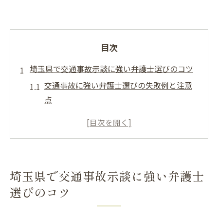
目次
埼玉県で交通事故示談に強い弁護士選びのコツ
交通事故に強い弁護士選びの失敗例と注意
点
口コミでわかる交通事故弁護士の実力とは
埼玉県の交通事故相談所を活用するポイン
ト
ランキング活用で探す交通事故に強い弁護
埼玉県で交通事故示談に強い弁護士
士像
選びのコツ
交通事故弁護士に依頼した方がいい判断基
準