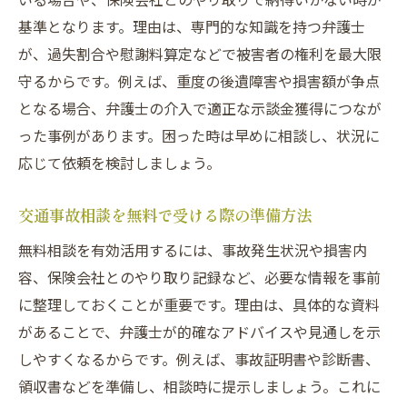
徴
基準となります。理由は、専門的な知識を持つ弁護士
交通事故の無料相談で得られる具体的な支
が、過失割合や慰謝料算定などで被害者の権利を最大限
援例
守るからです。例えば、重度の後遺障害や損害額が争点
交通事故示談の増額を目指すための相談ポ
となる場合、弁護士の介入で適正な示談金獲得につなが
イント
った事例があります。困った時は早めに相談し、状況に
弁護士無料相談を使う際の活用術と注意点
応じて依頼を検討しましょう。
示談で後悔しないための交通事故対応チェック
ポイント
交通事故相談を無料で受ける際の準備方法
交通事故示談前に確認すべき重要ポイント
無料相談を有効活用するには、事故発生状況や損害内
交通事故示談金を損しないための注意事項
容、保険会社とのやり取り記録など、必要な情報を事前
交通事故の過失割合を正しく理解する方法
に整理しておくことが重要です。理由は、具体的な資料
があることで、弁護士が的確なアドバイスや見通しを示
後悔しないための交通事故弁護士相談のコ
しやすくなるからです。例えば、事故証明書や診断書、
ツ
領収書などを準備し、相談時に提示しましょう。これに
交通事故相談でよくあるトラブル事例と対