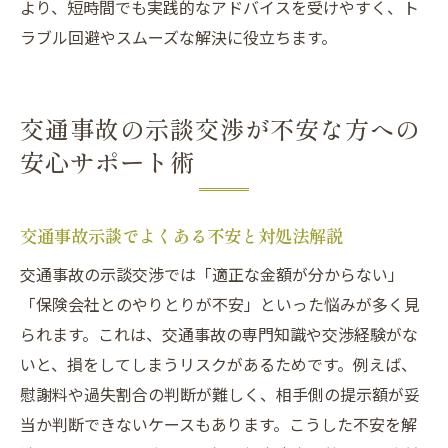
より、短時間でも実践的なアドバイスを受けやすく、ト
策
ラブル回避やスムーズな解決に役立ちます。
交通事故被害者が安心できる対応ステップ
交通事故に強い弁護士相談が示談金に与える影
響とは
交通事故の示談交渉が不安な方への
交通事故弁護士相談が示談金増額に役立つ
安心サポート術
理由
実際に交通事故相談したケースの変化事例
交通事故示談でよくある不安と対処法解説
交通事故示談で損を防ぐ弁護士の交渉術
交通事故の示談交渉では「適正な金額が分からない」
口コミで評価される交通事故弁護士の特徴
「保険会社とのやりとりが不安」といった悩みが多く見
交通事故相談が示談金交渉に与えるメリッ
られます。これは、交通事故の専門知識や交渉経験がな
ト
いと、損をしてしまうリスクがあるためです。例えば、
交通事故被害者に寄り添う弁護士選びの視
慰謝料や過失割合の判断が難しく、相手側の提示額が妥
点
当か判断できないケースもあります。こうした不安を解
納得できる交通事故示談を実現するためのポイ