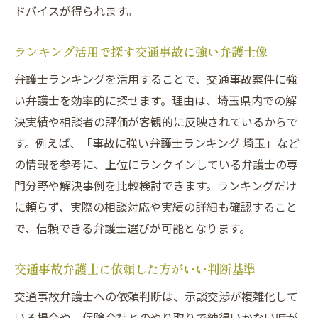
ドバイスが得られます。
示談金アップを目指す交通事故相談の進め
方
ランキング活用で探す交通事故に強い弁護士像
交通事故の過失割合と弁護士基準のポイン
弁護士ランキングを活用することで、交通事故案件に強
ト
い弁護士を効率的に探せます。理由は、埼玉県内での解
交通事故弁護士に依頼した後の流れと注意
決実績や相談者の評価が客観的に反映されているからで
点
す。例えば、「事故に強い弁護士ランキング 埼玉」など
交通事故示談で専門家を活用するメリット
の情報を参考に、上位にランクインしている弁護士の専
埼玉県の交通事故無料相談を上手に使う方法
門分野や解決事例を比較検討できます。ランキングだけ
に頼らず、実際の相談対応や実績の詳細も確認すること
交通事故相談所を利用する際の事前準備と
で、信頼できる弁護士選びが可能となります。
は
無料相談で交通事故示談金の疑問を解消す
交通事故弁護士に依頼した方がいい判断基準
る方法
交通事故弁護士への依頼判断は、示談交渉が複雑化して
交通事故相談センターのサポート内容の特
いる場合や、保険会社とのやり取りで納得いかない時が