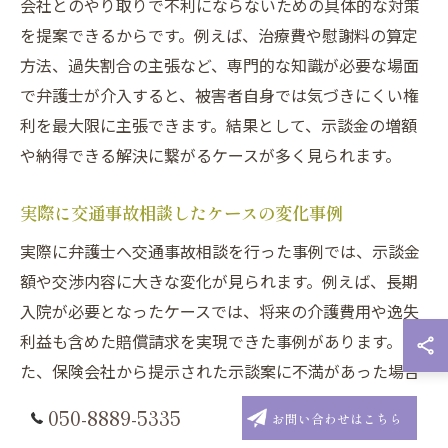
会社とのやり取りで不利にならないための具体的な対策
を提案できるからです。例えば、治療費や慰謝料の算定
方法、過失割合の主張など、専門的な知識が必要な場面
で弁護士が介入すると、被害者自身では気づきにくい権
利を最大限に主張できます。結果として、示談金の増額
や納得できる解決に繋がるケースが多く見られます。
実際に交通事故相談したケースの変化事例
実際に弁護士へ交通事故相談を行った事例では、示談金
額や交渉内容に大きな変化が見られます。例えば、長期
入院が必要となったケースでは、将来の介護費用や逸失
利益も含めた賠償請求を実現できた事例があります。ま
た、保険会社から提示された示談案に不満があった場合
でも、弁護士が介入することで、慰謝料や損害賠償額が
050-8889-5335
お問い合わせはこちら
適正に見直されることが多いです。こうした変化は、専