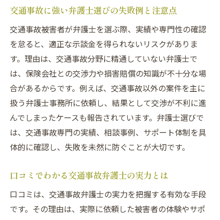
交通事故相談を無料で受ける際の準備方法
交通事故に強い弁護士選びの失敗例と注意点
交通事故の示談交渉が不安な方への安心サポー
交通事故被害者が弁護士を選ぶ際、実績や専門性の確認
ト術
を怠ると、適正な示談金を得られないリスクがありま
交通事故示談でよくある不安と対処法解説
す。理由は、交通事故分野に精通していない弁護士で
は、保険会社との交渉力や損害賠償の知識が不十分な場
弁護士による交通事故示談交渉の安心サポ
合があるからです。例えば、交通事故以外の案件を主に
ート
扱う弁護士事務所に依頼し、結果として交渉が不利に進
埼玉県内で利用できる交通事故無料相談先
んでしまったケースも報告されています。弁護士選びで
交通事故相談を有効活用した交渉手順のコ
は、交通事故専門の実績、相談事例、サポート体制を具
ツ
体的に確認し、失敗を未然に防ぐことが大切です。
交通事故示談金の相場理解と損をしない方
法
口コミでわかる交通事故弁護士の実力とは
交通事故弁護士のサポート内容と選び方
口コミは、交通事故弁護士の実力を把握する有効な手段
損をしないための交通事故示談金アップの秘訣
です。その理由は、実際に依頼した被害者の体験やサポ
交通事故示談金アップに役立つ交渉術