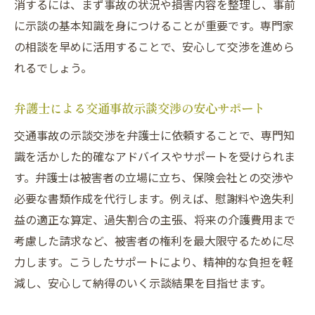
消するには、まず事故の状況や損害内容を整理し、事前
ント
に示談の基本知識を身につけることが重要です。専門家
交通事故示談で納得するための交渉ポイン
の相談を早めに活用することで、安心して交渉を進めら
ト
れるでしょう。
交通事故相談と専門家サポートの活用法
示談金相場を知り損しないための情報収集
弁護士による交通事故示談交渉の安心サポート
術
交通事故の示談交渉を弁護士に依頼することで、専門知
交通事故被害者の立場に立った示談の進め
識を活かした的確なアドバイスやサポートを受けられま
方
す。弁護士は被害者の立場に立ち、保険会社との交渉や
交通事故示談で後悔しないための心構え
必要な書類作成を代行します。例えば、慰謝料や逸失利
益の適正な算定、過失割合の主張、将来の介護費用まで
交通事故問題を早期解決するための相談窓
考慮した請求など、被害者の権利を最大限守るために尽
口
力します。こうしたサポートにより、精神的な負担を軽
減し、安心して納得のいく示談結果を目指せます。