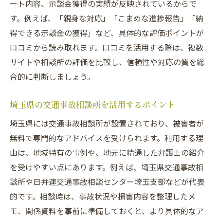
ート内容、示談金獲得の実績が反映されているからで
示談金の相場と交通事故の慰謝料の違いを
す。例えば、「親身な対応」「こまめな進捗報告」「納
解説
得できる示談金の獲得」など、具体的な評価ポイントが
交通事故で損をしないための証拠集めのポ
口コミから読み取れます。口コミを活用する際は、複数
イント
サイトや相談所の評価を比較し、信頼性や対応の質を総
合的に判断しましょう。
弁護士基準での交通事故慰謝料請求の流れ
交通事故相談で知っておきたい増額交渉の
埼玉県の交通事故相談所を活用するポイント
裏技
埼玉県には交通事故相談所が設置されており、被害者が
交通事故示談で後悔しないためのポイント
無料で専門的なアドバイスを受けられます。利用する理
弁護士を活用した交通事故示談の進め方を徹底
由は、地域特有の事例や、地元に精通した弁護士の紹介
解説
を受けやすい点にあります。例えば、埼玉県交通事故相
交通事故で弁護士を頼るべきタイミングと
談所や日弁連交通事故相談センター埼玉支部などが代表
理由
的です。相談時は、事故状況や損害内容を整理したメ
交通事故弁護士の活用で変わる示談交渉の
モ、関係資料を事前に準備しておくと、より具体的なア
流れ