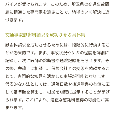
バイスが受けられます。このため、埼玉県の交通事故問
ツ
題に精通した専門家を選ぶことで、納得のいく解決に近
交通事故弁護士の評判を比較するポイント
づきます。
埼玉県の弁護士事務所選びで重視すべき点
交通事故に強い弁護士の特徴と選択基準
交通事故慰謝料請求を成功させる具体策
依頼後に後悔しない弁護士選びの秘訣
慰謝料請求を成功させるためには、段階的に行動するこ
交通事故被害者が感じる不安を解消するポイン
とが効果的です。まず、事故状況やケガの程度を詳細に
ト
記録し、次に医師の診断書や通院記録をそろえます。そ
の後、弁護士に相談し、保険会社との交渉を依頼するこ
交通事故慰謝料請求でよくある不安と対策
とで、専門的な知見を活かした主張が可能となります。
交通事故被害者が安心できる無料相談の活
代表的な方法としては、通院日数や後遺障害の有無に応
用法
じて基準額を算出し、根拠を明確に提示することが挙げ
弁護士へ依頼する際の疑問や不安の解消法
られます。これにより、適正な慰謝料獲得の可能性が高
交通事故慰謝料請求で後悔しないための心
まります。
構え