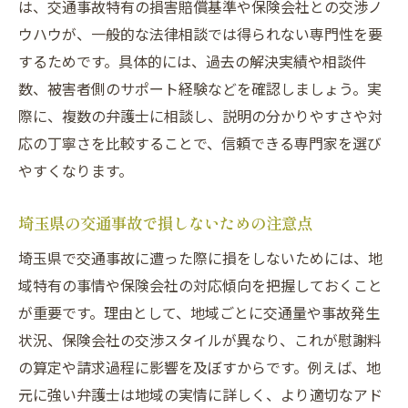
は、交通事故特有の損害賠償基準や保険会社との交渉ノ
理由
ウハウが、一般的な法律相談では得られない専門性を要
交通事故に強い弁護士のサポート内容を解
するためです。具体的には、過去の解決実績や相談件
説
数、被害者側のサポート経験などを確認しましょう。実
弁護士に依頼した方がいいケースと判断基
際に、複数の弁護士に相談し、説明の分かりやすさや対
準
応の丁寧さを比較することで、信頼できる専門家を選び
やすくなります。
交通事故被害者が無料相談を活用するメリ
ット
埼玉県の交通事故で損しないための注意点
交通事故弁護士おすすめ活用術と注意点
埼玉県で交通事故に遭った際に損をしないためには、地
慰謝料請求で後悔しない弁護士選びのポイ
域特有の事情や保険会社の対応傾向を把握しておくこと
ント
が重要です。理由として、地域ごとに交通量や事故発生
慰謝料請求に強い埼玉県の交通事故弁護士の選
状況、保険会社の交渉スタイルが異なり、これが慰謝料
び方
の算定や請求過程に影響を及ぼすからです。例えば、地
交通事故に強い弁護士を選ぶ基準と注意点
元に強い弁護士は地域の実情に詳しく、より適切なアド
口コミやランキングを活用した選び方のコ