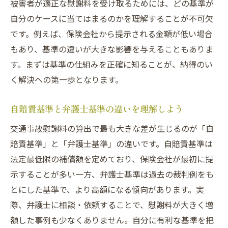
被害者が適正な慰謝料を受け取るためには、どの基準が
交通事故に強い弁護士との相談から解決ま
自分のケースに当てはまるのかを理解することが不可欠
で
です。例えば、保険会社から提示される金額が低い場合
納得できる慰謝料請求を目指すための手順
もあり、基準の違いが大きな影響を与えることもありま
す。まずは基準の仕組みを正確に知ることが、納得のい
交通事故トラブルを解消する専門家の役割
く解決への第一歩となります。
被害者が安心して進める解決のプロセス
自賠責基準と弁護士基準の違いを理解しよう
交通事故慰謝料の算出で最も大きな差が生じるのが「自
賠責基準」と「弁護士基準」の違いです。自賠責基準は
法定最低限の補償額を定めており、保険会社が最初に提
示することが多い一方、弁護士基準は過去の裁判例をも
とにした基準で、より高額になる傾向があります。実
際、弁護士に相談・依頼することで、慰謝料が大きく増
額した事例も少なくありません。自分に有利な基準を把