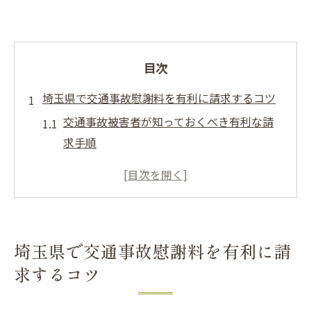
目次
埼玉県で交通事故慰謝料を有利に請求するコツ
交通事故被害者が知っておくべき有利な請
求手順
交通事故に強い弁護士の選び方と活用法
埼玉県の交通事故で損しないための注意点
交通事故慰謝料請求を成功させる具体策
交通事故に強い弁護士ランキングの活用ポ
埼玉県で交通事故慰謝料を有利に請
イント
求するコツ
口コミを活かした交通事故弁護士の見極め
方