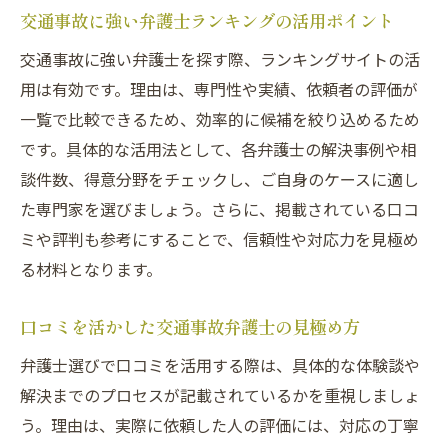
交通事故に強い弁護士が提供する安心サポ
交通事故に強い弁護士ランキングの活用ポイント
ート
交通事故に強い弁護士を探す際、ランキングサイトの活
交通事故に関する不安を減らすための具体
用は有効です。理由は、専門性や実績、依頼者の評価が
策
一覧で比較できるため、効率的に候補を絞り込めるため
保険会社との交渉を有利に進める秘訣とは
です。具体的な活用法として、各弁護士の解決事例や相
交通事故慰謝料請求で保険会社と交渉する
談件数、得意分野をチェックし、ご自身のケースに適し
コツ
た専門家を選びましょう。さらに、掲載されている口コ
保険会社の基準と弁護士基準の違いを理解
ミや評判も参考にすることで、信頼性や対応力を見極め
しよう
る材料となります。
交通事故に強い弁護士と連携した交渉術
口コミを活かした交通事故弁護士の見極め方
納得のいく慰謝料を得るためのポイント解
弁護士選びで口コミを活用する際は、具体的な体験談や
説
解決までのプロセスが記載されているかを重視しましょ
交通事故弁護士に依頼する際の注意事項
う。理由は、実際に依頼した人の評価には、対応の丁寧
保険会社とのトラブルを回避するための知