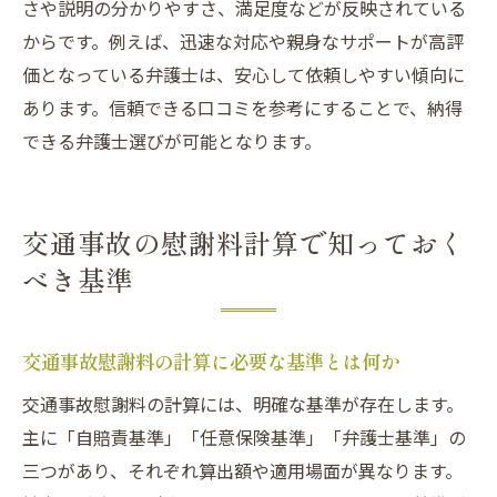
さや説明の分かりやすさ、満足度などが反映されている
識
からです。例えば、迅速な対応や親身なサポートが高評
交通事故慰謝料請求で後悔しないための注意点
価となっている弁護士は、安心して依頼しやすい傾向に
交通事故慰謝料請求で後悔を防ぐための心
あります。信頼できる口コミを参考にすることで、納得
得
できる弁護士選びが可能となります。
交通事故弁護士に依頼するときの注意点
示談交渉で気をつけたいポイントを解説
交通事故の慰謝料計算で知っておく
慰謝料請求時の落とし穴と失敗例の回避法
べき基準
交通事故に強い弁護士選びで後悔しないコ
ツ
口コミや評判を参考にする際の注意点
交通事故慰謝料の計算に必要な基準とは何か
専門家と進める納得のいく解決までの流れ
交通事故慰謝料の計算には、明確な基準が存在します。
交通事故慰謝料請求の流れと専門家活用法
主に「自賠責基準」「任意保険基準」「弁護士基準」の
弁護士と進める交通事故問題の解決ステッ
三つがあり、それぞれ算出額や適用場面が異なります。
プ