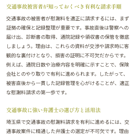
交通事故被害者が知っておくべき有利な請求手順
交通事故の慰謝料計算で知っておくべき基準
交通事故慰謝料の計算に必要な基準とは何
交通事故の被害者が慰謝料を適正に請求するには、まず
か
証拠の確保と記録整理が重要です。事故直後は警察への
届け出、診断書の取得、通院記録や領収書の保管を徹底
自賠責基準と弁護士基準の違いを理解しよ
しましょう。理由は、これらの資料が交渉や請求時に客
う
観的な裏付けとなり、損害の証明に不可欠だからです。
過失割合が慰謝料計算に与える影響と対策
例えば、通院日数や治療内容を明確に示すことで、保険
通院回数や期間が交通事故慰謝料に反映さ
会社とのやり取りで有利に進められます。したがって、
れる仕組み
被害直後から一貫した記録管理を心がけることが、適正
交通事故慰謝料計算で注意したいポイント
な慰謝料請求の第一歩です。
交通事故に詳しい弁護士へ基準ごとの相談
を活用
交通事故に強い弁護士の選び方と活用法
適正な慰謝料を受け取るために役立つ弁護士活
埼玉県で交通事故の慰謝料請求を有利に進めるには、交
用法
通事故案件に精通した弁護士の選定が不可欠です。理由
交通事故慰謝料請求で弁護士依頼が有効な