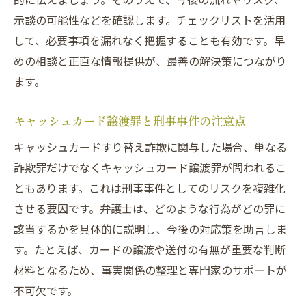
預貯金詐欺で問われる刑事事件の注意点
示談の可能性などを確認します。チェックリストを活用
埼玉県の詐欺事件件数から見る傾向と対策
して、必要事項を漏れなく把握することも有効です。早
特殊詐欺の違いを理解して自首を有利に進
めの相談と正直な情報提供が、最善の解決策につながり
める
ます。
さいたま市の特殊詐欺動向と自首がもたらす影
響
キャッシュカード譲渡罪と刑事事件の注意点
さいたま市の特殊詐欺動向と刑事事件への
キャッシュカードすり替え詐欺に関与した場合、単なる
影響
詐欺罪だけでなくキャッシュカード譲渡罪が問われるこ
自首が刑事事件解決にもたらすメリットを
ともあります。これは刑事事件としてのリスクを複雑化
解説
させる要因です。弁護士は、どのような行為がどの罪に
特殊詐欺対策と最新ニュースから学ぶ予防
該当するかを具体的に説明し、今後の対応策を助言しま
策
す。たとえば、カードの譲渡や送付の有無が重要な判断
材料となるため、事実関係の整理と専門家のサポートが
自動通話録音装置の導入と迷惑電話防止の
不可欠です。
効果