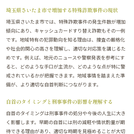
後悔しない自首の選択肢と専門家によるサポー
埼玉県さいたま市で増加する特殊詐欺事件の現状
ト体制
埼玉県さいたま市では、特殊詐欺事件の発生件数が増加
刑事事件で後悔しない自首の判断基準とは
傾向にあり、キャッシュカードすり替え詐欺もその一例
キャッシュカード詐欺の自首後に受けられ
です。地域特有の犯罪動向を知る理由は、捜査の厳格化
る支援
や社会的関心の高さを理解し、適切な対応策を講じるた
弁護士が提供する専門的なサポート体制
めです。例えば、地元のニュースや警察発表を参考にす
自首の選択肢と今後の生活再建への道筋
ると、どのような手口が主流か、どのような点が特に警
特殊詐欺事件への再発防止と自助努力のポ
戒されているかが把握できます。地域事情を踏まえた準
イント
備が、より適切な自首判断につながります。
刑事事件に強い専門家と相談する安心感
自首のタイミングと刑事事件の影響を理解する
自首のタイミングは刑事事件の処分や今後の人生に大き
く影響します。早期の自首には刑の減軽や情状酌量が期
待できる理由があり、適切な時期を見極めることが大切