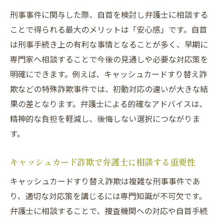
点
刑事事件に関与した際、自首を検討し弁護士に相談する
埼玉県さいたま市で刑事事件の自首を決意する
ことで得られる最大のメリットは「安心感」です。自首
前に
は刑事手続き上の有利な事情となることが多く、早期に
刑事事件の自首を決断する前に知るべき準
専門家へ相談することで今後の見通しや必要な対応策を
備
明確にできます。例えば、キャッシュカードすり替え詐
欺などの特殊詐欺事件では、初動対応の違いが大きな結
埼玉県さいたま市で増加する特殊詐欺事件
果の差となります。弁護士による的確なアドバイスは、
の現状
精神的な負担を軽減し、後悔しない選択につながりま
自首のタイミングと刑事事件の影響を理解
す。
する
迷惑電話防止と自首判断に役立つ情報収集
キャッシュカード詐欺で弁護士に相談する重要性
法
キャッシュカードすり替え詐欺は複雑な刑事事件であ
刑事事件で失敗しない自首準備のポイント
り、適切な対応策を講じるには専門知識が不可欠です。
弁護士が教える自首前の心構えと相談方法
弁護士に相談することで、捜査機関への対応や自首手続
自首を考える方が知っておきたいキャッシュカ