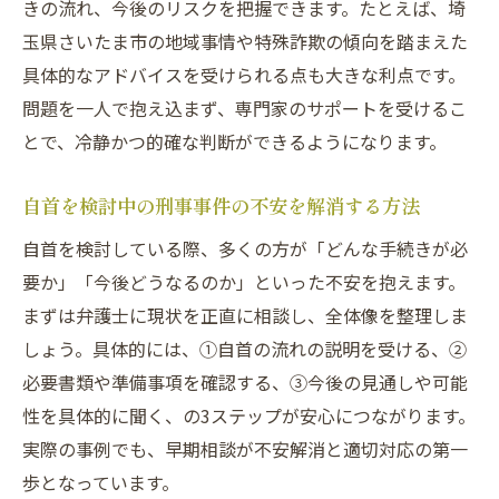
きの流れ、今後のリスクを把握できます。たとえば、埼
ード詐欺の実態
玉県さいたま市の地域事情や特殊詐欺の傾向を踏まえた
キャッシュカード詐欺の刑事事件としての
具体的なアドバイスを受けられる点も大きな利点です。
実態
問題を一人で抱え込まず、専門家のサポートを受けるこ
キャッシュカード譲渡罪が問われるケース
とで、冷静かつ的確な判断ができるようになります。
とは
特殊詐欺の手口と自首を考える際の注意点
自首を検討中の刑事事件の不安を解消する方法
預貯金詐欺とキャッシュカード詐欺盗の違
自首を検討している際、多くの方が「どんな手続きが必
いを解説
要か」「今後どうなるのか」といった不安を抱えます。
ニュースで話題の埼玉県詐欺事件の特徴
まずは弁護士に現状を正直に相談し、全体像を整理しま
しょう。具体的には、①自首の流れの説明を受ける、②
刑事事件で知っておくべき詐欺盗のリスク
必要書類や準備事項を確認する、③今後の見通しや可能
刑事事件としてのキャッシュカード詐欺、弁護
性を具体的に聞く、の3ステップが安心につながります。
士に相談するメリット
実際の事例でも、早期相談が不安解消と適切対応の第一
刑事事件相談で弁護士が果たす役割と強み
歩となっています。
キャッシュカード詐欺で早期相談が重要な