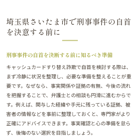
刑事事件で自首する際の社会的影響と対応
法
埼玉県さいたま市で刑事事件の自首
詐欺事件で自首した方の体験談とアドバイ
を決意する前に
ス
刑事事件の自首を成功させるための準備と注意
点
刑事事件の自首を決断する前に知るべき準備
刑事事件の自首成功に向けた事前準備とは
キャッシュカードすり替え詐欺で自首を検討する際は、
キャッシュカード詐欺で必要な証拠や資料
まず冷静に状況を整理し、必要な準備を整えることが重
の整理
要です。なぜなら、事実関係や証拠の有無、今後の流れ
弁護士と連携した自首手続きの進め方
を把握することで、弁護士との相談も円滑に進むからで
す。例えば、関与した経緯や手元に残っている証拠、被
特殊詐欺事件で失敗しない注意点を押さえ
害者の情報などを事前に整理しておくと、専門家がより
る
正確にアドバイスできます。事実確認と心の準備を怠ら
埼玉県の特殊詐欺対策を活用した防犯知識
ず、後悔のない選択を目指しましょう。
自首後の刑事事件対応で大切なポイント