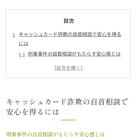
目次
キャッシュカード詐欺の自首相談で安心を得る
には
刑事事件の自首相談がもたらす安心感とは
キャッシュカード詐欺で弁護士に相談する
重要性
自首を検討中の刑事事件の不安を解消する
方法
キャッシュカード詐欺の自首相談で
埼玉県の特殊詐欺ニュースから学ぶポイン
安心を得るには
ト
詐欺事件で後悔しない弁護士相談の進め方
キャッシュカード譲渡罪と刑事事件の注意
刑事事件の自首相談がもたらす安心感とは