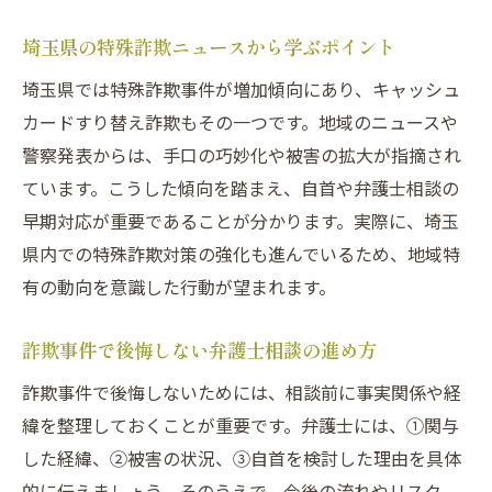
理由
埼玉県の特殊詐欺ニュースから学ぶポイント
弁護士を通じた自首の進め方と手続き
埼玉県では特殊詐欺事件が増加傾向にあり、キャッシュ
刑事事件の示談交渉と被害者対応のポイン
カードすり替え詐欺もその一つです。地域のニュースや
ト
警察発表からは、手口の巧妙化や被害の拡大が指摘され
特殊詐欺対策に強い弁護士選びのコツ
ています。こうした傾向を踏まえ、自首や弁護士相談の
刑事事件解決までの流れとサポート体制
早期対応が重要であることが分かります。実際に、埼玉
キャッシュカード詐欺と預貯金詐欺の違いを徹
県内での特殊詐欺対策の強化も進んでいるため、地域特
底解説
有の動向を意識した行動が望まれます。
預貯金詐欺とキャッシュカード詐欺盗の違
詐欺事件で後悔しない弁護士相談の進め方
いを詳しく解説
詐欺事件で後悔しないためには、相談前に事実関係や経
刑事事件における詐欺盗の法的な定義とは
緯を整理しておくことが重要です。弁護士には、①関与
キャッシュカードを他人に送った場合の刑
した経緯、②被害の状況、③自首を検討した理由を具体
事事件リスク
的に伝えましょう。そのうえで、今後の流れやリスク、