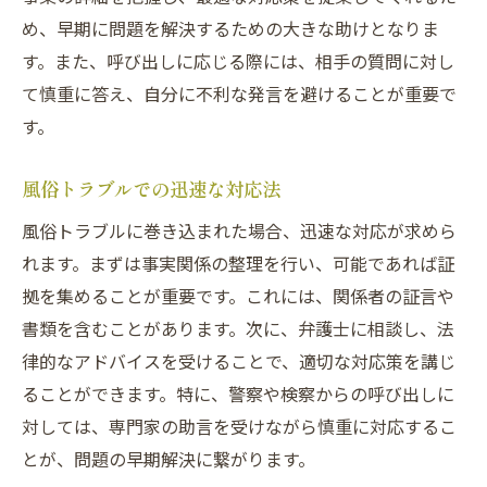
刑事事件での適切な対応方法
め、早期に問題を解決するための大きな助けとなりま
刑事事件の初期対応で避けるべき行動
す。また、呼び出しに応じる際には、相手の質問に対し
て慎重に答え、自分に不利な発言を避けることが重要で
法律相談の活用が解決の鍵となる
す。
刑事事件を乗り越えるためのステップ
警察との面談時の注意点
風俗トラブルでの迅速な対応法
風俗トラブルから学ぶこと
風俗トラブルに巻き込まれた場合、迅速な対応が求めら
事件解決に向けた具体的な行動
れます。まずは事実関係の整理を行い、可能であれば証
警察からの呼び出しに備える
拠を集めることが重要です。これには、関係者の証言や
警察から呼び出しを受けたらどうする？
書類を含むことがあります。次に、弁護士に相談し、法
呼び出しに備えた法律相談の重要性
律的なアドバイスを受けることで、適切な対応策を講じ
風俗トラブルでの警察対応の流れ
ることができます。特に、警察や検察からの呼び出しに
対しては、専門家の助言を受けながら慎重に対応するこ
警察からの質問に対する適切な対応
とが、問題の早期解決に繋がります。
呼び出しに対する心構えと準備