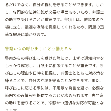
風俗トラブルで信頼できる弁護士を
るだけでなく、自分の権利を守ることができます。しか
弁護士のサポートで安心を得る
し、専門的な法律知識が必要な場面も多いため、弁護士
さいたま市での法律的トラブル対応
の助言を受けることが重要です。弁護士は、依頼者の立
場に立ち、最適な戦略を提案してくれるため、問題の迅
さいたま市で法律トラブルを避けるには
速な解決に繋がります。
法律相談の活用法とその効果
さいたま市での刑事事件予防策
警察からの呼び出しにどう備えるか
法律的トラブルに備える対策
警察からの呼び出しを受けた際には、まずは通知内容を
風俗トラブルを未然に防ぐために
しっかり確認し、弁護士に相談することが重要です。呼
法律の専門家から学ぶ知識
び出しの理由や日時を把握し、弁護士とともに対応策を
風俗トラブル時の初動対応ポイント
練ることで、自分の立場を守ることができます。また、
風俗トラブル時の初動対応の重要性
呼び出しに応じる際には、不用意な発言を避け、必要な
初動での適切な対応が事態を左右する
範囲でのみ情報を提供することが求められます。専門家
の助けを借りることで、冷静かつ適切な対応が可能とな
迅速な初動対応でトラブルを解決
ります。