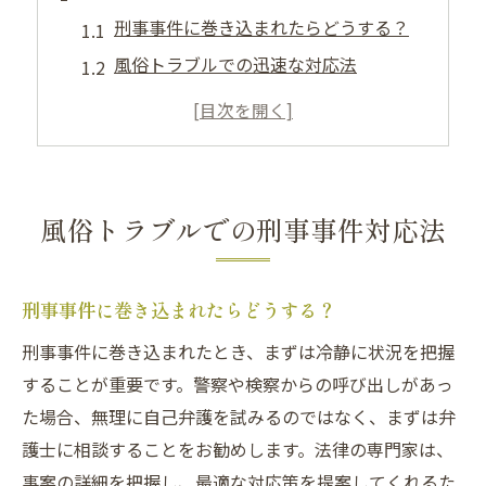
刑事事件に巻き込まれたらどうする？
風俗トラブルでの迅速な対応法
風俗トラブルの原因と解決策
刑事事件での法律知識の重要性
警察からの呼び出しにどう備えるか
刑事事件の初期対応が重要な理由
風俗トラブルでの刑事事件対応法
さいたま市の風俗トラブル解決策
さいたま市での風俗トラブル対応法
刑事事件に巻き込まれたらどうする？
地元でのトラブルを避けるために
刑事事件に巻き込まれたとき、まずは冷静に状況を把握
風俗トラブルの解決に必要な知識
することが重要です。警察や検察からの呼び出しがあっ
さいたま市での刑事事件の予防策
た場合、無理に自己弁護を試みるのではなく、まずは弁
風俗トラブルを未然に防ぐ方法
護士に相談することをお勧めします。法律の専門家は、
刑事事件のリスクを最小限にする
事案の詳細を把握し、最適な対応策を提案してくれるた