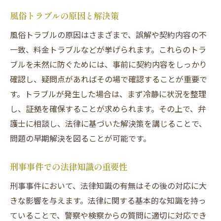
事件の早期解決を目指す方法
風俗トラブルの原因と解決策
風俗トラブルの早期解決法
風俗トラブルの原因はさまざまで、誤解や契約内容の不
風俗トラブルの迅速解決方法
一致、料金トラブルなどが挙げられます。これらのトラ
法律知識を活用した問題解決
ブルを未然に防ぐためには、事前に契約内容をしっかり
刑事事件の早期解決を図る手法
確認し、疑問点があればその場で確認することが重要で
トラブル解決への最適なアプローチ
す。トラブルが発生した場合は、まず冷静に状況を整理
風俗トラブルで弁護士を頼る理由
し、証拠を確保することが求められます。その上で、弁
護士に相談し、法律に基づいた解決策を講じることで、
問題解決に必要な具体的な行動
問題の早期解決を図ることが可能です。
刑事事件での弁護士の役割
刑事事件で弁護士が果たす役割
刑事事件での法律知識の重要性
弁護士を選ぶ際のポイント
刑事事件において、法律知識の有無はその後の対応に大
法律相談を通じた問題解決の流れ
きな影響を与えます。法律に関する基本的な知識を持っ
弁護士の助言を受ける重要性
ていることで、警察や検察からの質問に適切に対応でき