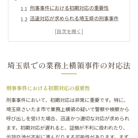
刑事事件における初期対応の重要性
迅速対応が求められる埼玉県の刑事事件
業務上横領で呼び出しを受けた際の対応策
被害者との示談交渉での留意点
埼玉県内の法律相談を効果的に活用
刑事事件を円滑に解決する方法
埼玉県での業務上横領事件の対応法
さいたま市での刑事事件呼び出し対策
呼び出し後の刑事事件対応手順
刑事事件における初期対応の重要性
さいたま市での刑事事件に備える方法
刑事事件において、初期対応は非常に重要です。特に、
警察からの呼び出しを受けたときの流れ
埼玉県さいたま市で業務上横領の疑いで警察や検察から
刑事事件を専門とする弁護士への相談法
呼び出しを受けた場合、迅速かつ適切な対応が求められ
業務上横領での示談成立のポイント
ます。初期対応が遅れると、証拠が不利に扱われたり、
呼び出しに備えた心構えと必要知識
示談交渉が不利に進んだりする可能性があります。まず