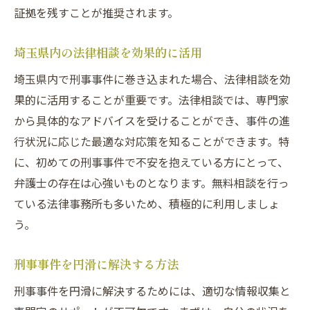
業務上横領での被疑者の対応策
証拠を残すことが推奨されます。
さいたま市での法律相談の利用法
埼玉県内の法律相談を効果的に活用
埼玉県での呼び出しと示談金の相場
刑事事件での呼び出し時の心構え
埼玉県内で刑事事件に巻き込まれた場合、法律相談を効
示談金の相場を理解し交渉を優位に
果的に活用することが重要です。法律相談では、専門家
から具体的なアドバイスを受けることができ、事件の進
業務上横領での呼び出しに備える方法
行状況に応じた最適な対応策を知ることができます。特
埼玉県内での示談交渉の実態
に、初めての刑事事件で不安を抱えている方にとって、
刑事事件専門の弁護士によるアドバイス
弁護士の存在は心強いものとなります。無料相談を行っ
呼び出しの際に知っておくべき法律知識
ている法律事務所も多いため、積極的に利用しましょ
業務上横領で呼び出された際の具体策
う。
刑事事件での呼び出しに対する具体策
刑事事件を円滑に解決する方法
被疑者としての対応法と注意点
業務上横領の示談交渉を成功させるには
刑事事件を円滑に解決するためには、適切な情報収集と