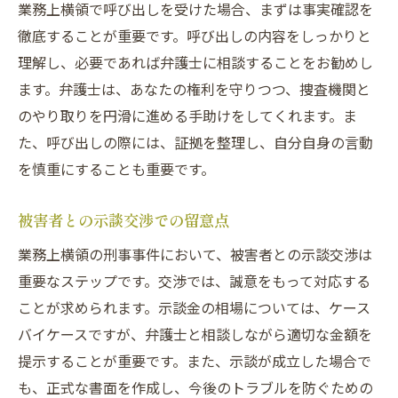
業務上横領で呼び出しを受けた場合、まずは事実確認を
呼び出しに強い弁護士の探し方
徹底することが重要です。呼び出しの内容をしっかりと
埼玉県での業務上横領と示談交渉のポイント
理解し、必要であれば弁護士に相談することをお勧めし
示談交渉での成功法則と注意点
ます。弁護士は、あなたの権利を守りつつ、捜査機関と
刑事事件での示談成立が重要な理由
のやり取りを円滑に進める手助けをしてくれます。ま
業務上横領の示談金相場を知る
た、呼び出しの際には、証拠を整理し、自分自身の言動
埼玉県での刑事事件示談の流れ
を慎重にすることも重要です。
法律事務所による示談交渉支援
被害者との示談交渉での留意点
刑事事件で示談を成立させる秘訣
さいたま市での刑事事件対応の基本
業務上横領の刑事事件において、被害者との示談交渉は
重要なステップです。交渉では、誠意をもって対応する
さいたま市での刑事事件の初動対応
ことが求められます。示談金の相場については、ケース
初めての呼び出しでの準備チェック
バイケースですが、弁護士と相談しながら適切な金額を
示談交渉を有利に進める方法
提示することが重要です。また、示談が成立した場合で
刑事事件における弁護士の役割
も、正式な書面を作成し、今後のトラブルを防ぐための