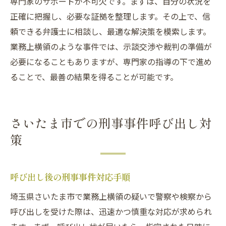
埼玉県での刑事事件の法律アドバイス
専門家のサポートが不可欠です。まずは、自分の状況を
正確に把握し、必要な証拠を整理します。その上で、信
呼び出し後の法律相談のポイント
頼できる弁護士に相談し、最適な解決策を模索します。
刑事事件における効果的な示談手続き
業務上横領のような事件では、示談交渉や裁判の準備が
必要になることもありますが、専門家の指導の下で進め
ることで、最善の結果を得ることが可能です。
さいたま市での刑事事件呼び出し対
策
呼び出し後の刑事事件対応手順
埼玉県さいたま市で業務上横領の疑いで警察や検察から
呼び出しを受けた際は、迅速かつ慎重な対応が求められ