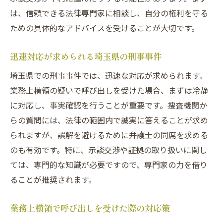
呼び出しを受けた際の埼玉県での対処法
は、信頼できる法律専門家に相談し、自分の権利を守る
埼玉県での刑事事件における被疑者の権利
ための具体的なアドバイスを受けることが大切です。
業務上横領での呼び出し対応と注意点
迅速対応が求められる埼玉県の刑事事件
法律事務所と連携した対応の重要性
埼玉県での刑事事件では、迅速な対応が求められます。
刑事事件専門弁護士の選び方
業務上横領の疑いで呼び出しを受けた場合、まずは冷静
呼び出しにおける効果的な対策
に対応し、事実確認を行うことが重要です。捜査機関か
埼玉県内での刑事事件相談窓口
らの質問には、法律の範囲内で誠実に答えることが求め
業務上横領の刑事事件に備える方法
られますが、誤解を避けるために弁護士の同席を求める
刑事事件の呼び出しに備えた準備法
のも有効です。特に、示談交渉や証拠の取り扱いに関し
業務上横領における実刑の可能性
ては、専門的な知識が必要ですので、専門家の力を借り
埼玉県の刑事事件での被疑者対応術
ることが推奨されます。
示談金の相場と交渉のポイント
業務上横領で呼び出しを受けた際の対応策
法律知識の習得が不安を軽減