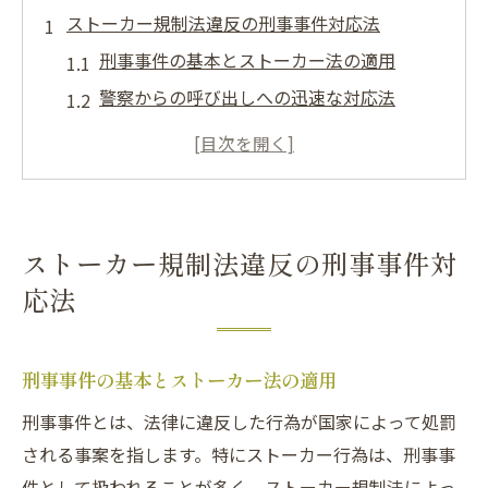
ストーカー規制法違反の刑事事件対応法
刑事事件の基本とストーカー法の適用
警察からの呼び出しへの迅速な対応法
法律知識を踏まえたストーカー対策
ストーカー規制法違反の構成要件を理解
刑事事件としてのストーカー行為の扱い
ストーカー被害者への法律的支援策
ストーカー規制法違反の刑事事件対
さいたま市でのストーカー刑事事件とは
応法
さいたま市でのストーカー規制法の適用事
例
刑事事件の基本とストーカー法の適用
ストーカー行為が刑事事件になるプロセス
刑事事件とは、法律に違反した行為が国家によって処罰
さいたま市におけるストーカー事例の対策
される事案を指します。特にストーカー行為は、刑事事
刑事事件としてのストーカーの特徴
件として扱われることが多く、ストーカー規制法によっ