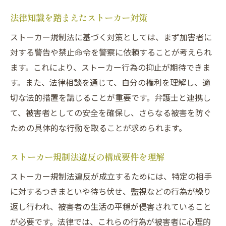
刑事事件化へのストーカー行為の分析
法律知識を踏まえたストーカー対策
法律に基づくストーカー行為の判断基準
ストーカー事件の構成要件を詳解
ストーカー規制法に基づく対策としては、まず加害者に
対する警告や禁止命令を警察に依頼することが考えられ
ストーカー行為が刑事事件化する要件
ます。これにより、ストーカー行為の抑止が期待できま
ストーカー規制法違反の罰則を理解する
す。また、法律相談を通じて、自分の権利を理解し、適
刑事事件としてのストーカー罰則の概要
切な法的措置を講じることが重要です。弁護士と連携し
ストーカー規制法違反の罰則とその意味
て、被害者としての安全を確保し、さらなる被害を防ぐ
罰金や実刑などのストーカーの法的制裁
ための具体的な行動を取ることが求められます。
ストーカー行為の法的制裁の詳細
初犯時のストーカーに適用される罰則
ストーカー規制法違反の構成要件を理解
ストーカー規制法に基づく罰則体系
ストーカー規制法違反が成立するためには、特定の相手
警察から呼び出された場合の対応法
に対するつきまといや待ち伏せ、監視などの行為が繰り
返し行われ、被害者の生活の平穏が侵害されていること
刑事事件での警察呼び出し対処法
が必要です。法律では、これらの行為が被害者に心理的
ストーカー事件の呼び出し時の注意点