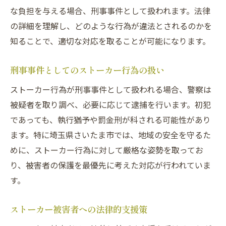
な負担を与える場合、刑事事件として扱われます。法律
警察呼び出しに備える法律知識の活用
の詳細を理解し、どのような行為が違法とされるのかを
警察訪問時のストーカー対策
知ることで、適切な対応を取ることが可能になります。
法律的に正しい警察呼び出し対応法
警察呼び出し時のストーカー事例
刑事事件としてのストーカー行為の扱い
ストーカー初犯時の対応と法律知識
ストーカー行為が刑事事件として扱われる場合、警察は
初犯ストーカーへの法律的対応策
被疑者を取り調べ、必要に応じて逮捕を行います。初犯
初犯者が知るべきストーカー法律知識
であっても、執行猶予や罰金刑が科される可能性があり
ます。特に埼玉県さいたま市では、地域の安全を守るた
ストーカー初犯時の適切な法律対応
めに、ストーカー行為に対して厳格な姿勢を取ってお
初犯者と法律知識の重要性
り、被害者の保護を最優先に考えた対応が行われていま
ストーカー初犯者への具体的対応策
す。
法律の理解が求められる初犯者の対策
ストーカー規制法による刑事事件の流れ
ストーカー被害者への法律的支援策
ストーカー規制法違反の刑事事件手続き