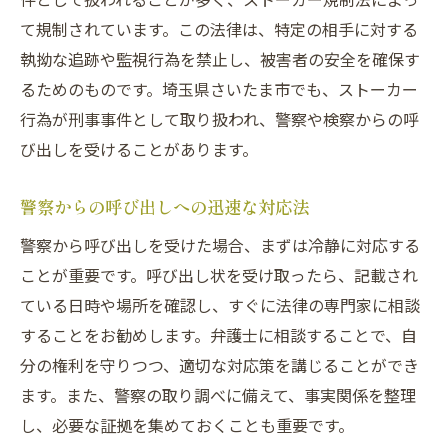
ストーカー行為の地域別傾向と対応策
て規制されています。この法律は、特定の相手に対する
さいたま市でのストーカー事件の法律的対
執拗な追跡や監視行為を禁止し、被害者の安全を確保す
応
るためのものです。埼玉県さいたま市でも、ストーカー
ストーカー規制法違反での呼び出し対策
行為が刑事事件として取り扱われ、警察や検察からの呼
警察から呼び出された際の初動対応
び出しを受けることがあります。
法律知識を備えた呼び出しの準備法
警察からの呼び出しへの迅速な対応法
ストーカー規制法違反での防御策
警察から呼び出しを受けた場合、まずは冷静に対応する
呼び出し時の適切な対応と心構え
ことが重要です。呼び出し状を受け取ったら、記載され
ストーカー事件の法律相談の重要性
ている日時や場所を確認し、すぐに法律の専門家に相談
刑事事件への呼び出しに備える準備
することをお勧めします。弁護士に相談することで、自
ストーカー行為が刑事事件になる条件
分の権利を守りつつ、適切な対応策を講じることができ
刑事事件となるストーカーの条件と対策
ます。また、警察の取り調べに備えて、事実関係を整理
ストーカー規制法違反の明確な基準
し、必要な証拠を集めておくことも重要です。