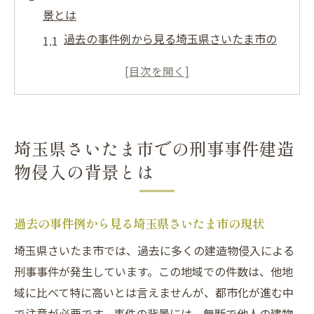
景とは
過去の事件例から見る埼玉県さいたま市の
現状
都市化がもたらす建造物侵入のリスク
法律的背景と地域特性の関係
建造物侵入が増加する要因とは
埼玉県さいたま市での刑事事件建造
地域住民の意識と協力体制の重要性
物侵入の背景とは
さいたま市の防犯対策とその効果
建造物侵入事件がもたらす法的影響と対策
過去の事件例から見る埼玉県さいたま市の現状
建造物侵入がもたらす法的ペナルティ
埼玉県さいたま市では、過去に多くの建造物侵入による
現行法に基づく防止策の考察
刑事事件が発生しています。この地域での件数は、他地
被害者の権利と保護措置
域に比べて特に高いとは言えませんが、都市化が進む中
再犯防止に向けた法的手段
で注意が必要です。事件の背景には、無断で他人の建物