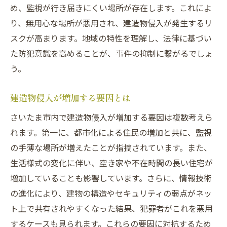
め、監視が行き届きにくい場所が存在します。これによ
法的手続きをスムーズに進めるために
り、無用心な場所が悪用され、建造物侵入が発生するリ
冤罪を避けるための注意点
スクが高まります。地域の特性を理解し、法律に基づい
長期化を防ぐための戦略
た防犯意識を高めることが、事件の抑制に繋がるでしょ
う。
埼玉県さいたま市における刑事事件の現状
最新の統計データから見る刑事事件
建造物侵入が増加する要因とは
地域社会への影響とその対策
さいたま市内で建造物侵入が増加する要因は複数考えら
警察と地域の協力体制
れます。第一に、都市化による住民の増加と共に、監視
刑事事件の発生傾向と予防策
の手薄な場所が増えたことが指摘されています。また、
公共政策が果たす役割とその効果
生活様式の変化に伴い、空き家や不在時間の長い住宅が
住民意識の向上と地域防犯活動
増加していることも影響しています。さらに、情報技術
法律知識不足が招く刑事事件のリスク
の進化により、建物の構造やセキュリティの弱点がネッ
法律知識が不足する原因とその影響
ト上で共有されやすくなった結果、犯罪者がこれを悪用
するケースも見られます。これらの要因に対抗するため
刑事事件がもたらす長期的なリスク