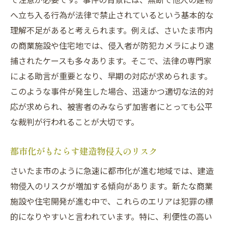
刑事事件を未然に防ぐための具体策
へ立ち入る行為が法律で禁止されているという基本的な
法律改正の必要性とその影響
理解不足があると考えられます。例えば、さいたま市内
逮捕時に知っておくべき法律的知識
の商業施設や住宅地では、侵入者が防犯カメラにより逮
逮捕の流れと初期対応
捕されたケースも多々あります。そこで、法律の専門家
黙秘権と供述の重要性
による助言が重要となり、早期の対応が求められます。
このような事件が発生した場合、迅速かつ適切な法的対
法律上の権利とその行使方法
応が求められ、被害者のみならず加害者にとっても公平
弁護士の選び方とその役割
な裁判が行われることが大切です。
面会時に注意すべきポイント
証拠収集と法的アドバイス
都市化がもたらす建造物侵入のリスク
さいたま市での刑事事件弁護士の役割と重要性
さいたま市のように急速に都市化が進む地域では、建造
弁護士が果たす役割とその重要性
物侵入のリスクが増加する傾向があります。新たな商業
地元弁護士の強みと地域知識
施設や住宅開発が進む中で、これらのエリアは犯罪の標
刑事事件における弁護士の具体的対応
的になりやすいと言われています。特に、利便性の高い