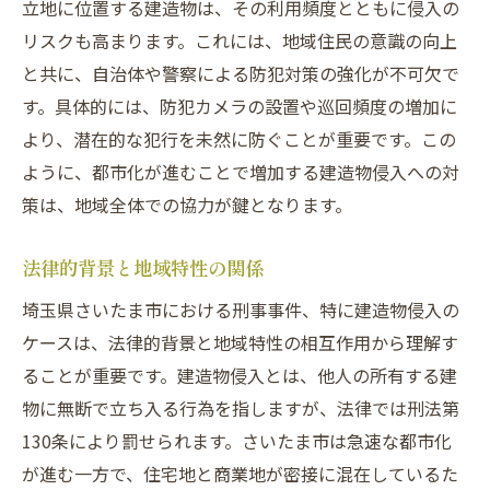
依頼者との信頼関係の構築方法
立地に位置する建造物は、その利用頻度とともに侵入の
リスクも高まります。これには、地域住民の意識の向上
迅速な法的支援の重要性
と共に、自治体や警察による防犯対策の強化が不可欠で
法律相談の流れとメリット
す。具体的には、防犯カメラの設置や巡回頻度の増加に
建造物侵入に関する刑事事件解決事例
より、潜在的な犯行を未然に防ぐことが重要です。この
解決に至った具体的事例紹介
ように、都市化が進むことで増加する建造物侵入への対
成功事例に学ぶ有効な弁護戦略
策は、地域全体での協力が鍵となります。
示談交渉のポイントと成功のカギ
被告の権利保護とその意義
法律的背景と地域特性の関係
裁判所の判断に基づく解決策
埼玉県さいたま市における刑事事件、特に建造物侵入の
再発防止策に成功した事例
ケースは、法律的背景と地域特性の相互作用から理解す
ることが重要です。建造物侵入とは、他人の所有する建
法律専門家が語る逮捕後の適切な対応法
物に無断で立ち入る行為を指しますが、法律では刑法第
逮捕後の初動対応の重要性
130条により罰せられます。さいたま市は急速な都市化
法的助言を受ける際のポイント
が進む一方で、住宅地と商業地が密接に混在しているた
家族や友人の役割と支援方法