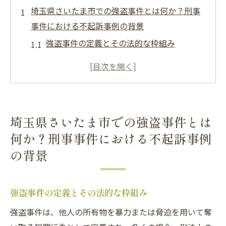
埼玉県さいたま市での強盗事件とは何か？刑事
事件における不起訴事例の背景
強盗事件の定義とその法的な枠組み
埼玉県さいたま市における強盗事件の発生
状況
不起訴となるケースの特徴と背景
ケーススタディ：過去の不起訴事例の分析
埼玉県さいたま市での強盗事件とは
不起訴に至るまでの法的な要因とは
何か？刑事事件における不起訴事例
刑事事件における地域性の影響
の背景
逮捕後の迅速な対応が鍵！刑事事件における不
起訴のプロセス
強盗事件の定義とその法的な枠組み
逮捕直後に取るべき初期対応の重要性
弁護士の役割と迅速な対応の具体例
強盗事件は、他人の所有物を暴力または脅迫を用いて奪