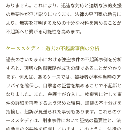
刑事事件における権利と義務
ありません。これにより、迅速な対応と適切な法的支援
不起訴を勝ち取るための準備と心構え
の重要性が浮き彫りになります。法律の専門家の助言に
基礎知識が依頼者に与える安心感
より、無実を証明するための十分な材料を集めることが
法律知識の身につけ方とその活用法
不起訴へと繋がる可能性を高めます。
埼玉県さいたま市の刑事事件に特化した法律事
ケーススタディ：過去の不起訴事例の分析
務所の役割
地域に根ざした法律事務所の重要性
過去のさいたま市における強盗事件の不起訴事例を分析
すると、適切な防御戦略が成功の鍵であることが分かり
刑事事件専門の法律事務所の特徴
ます。例えば、あるケースでは、被疑者が事件当時のア
依頼者に寄り添う法律事務所の支援体制
リバイを確保し、目撃者の証言を集めることで不起訴と
地域特化の法律事務所が提供する優位性
なりました。また、弁護士が介入し、検察官に対して事
法律事務所が持つ地域ネットワークの活用
件の詳細を再考するよう求めた結果、証拠の不十分さを
不安を解消するための法律事務所の取り組
指摘し、起訴が見送られた事例もあります。これらのケ
み
ーススタディは、刑事事件において証拠の重要性と、法
依頼者の不安を解消するための法的支援―刑事
的助言の必要性を強調しています。このように、法律の