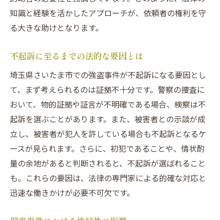
事件の専門家が語る
知識と経験を活かしたアプローチが、依頼者の権利を守
依頼者の不安に寄り添う法的支援
る大きな助けとなります。
法律の専門家が持つ役割と使命
不起訴に至るまでの法的な要因とは
不安を解消するための具体的なサポート
埼玉県さいたま市での強盗事件が不起訴になる要因とし
依頼者の安心を第一に考えた対応
て、まず考えられるのは証拠不十分です。警察の捜査に
法的支援が依頼者に与える安心感
おいて、物的証拠や証言が不明確である場合、検察は不
依頼者との信頼関係構築の重要性
起訴を選ぶことがあります。また、被害者との示談が成
平穏な日常を取り戻すために知っておきたい不
立し、被害者が犯人を許している場合も不起訴となるケ
起訴事例の実態
ースが見られます。さらに、初犯であることや、情状酌
不起訴事例が示す平穏への道筋
量の余地があると判断されると、不起訴が選ばれること
実際の不起訴事例から学ぶ教訓
も。これらの要因は、法律の専門家による的確な対応と
不起訴事例が示す法的プロセスの流れ
迅速な働きかけが必要不可欠です。
平穏な日常を取り戻すための具体策