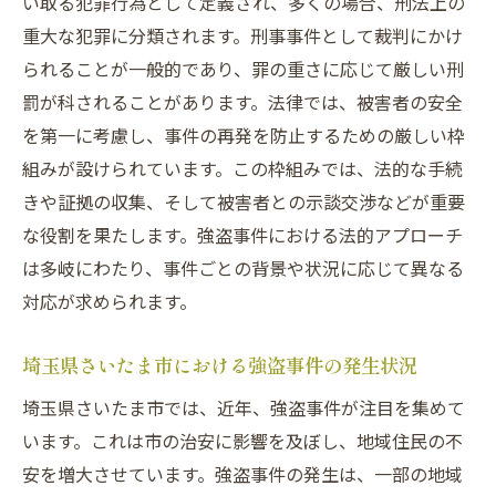
い取る犯罪行為として定義され、多くの場合、刑法上の
不起訴を目指すための法的手続き
重大な犯罪に分類されます。刑事事件として裁判にかけ
迅速な対応がもたらす不起訴の可能性
られることが一般的であり、罪の重さに応じて厳しい刑
法的なサポートが依頼者にもたらす安心
罰が科されることがあります。法律では、被害者の安全
ケーススタディ：迅速な対応で不起訴に至
を第一に考慮し、事件の再発を防止するための厳しい枠
った例
組みが設けられています。この枠組みでは、法的な手続
強盗事件で不起訴になるための法的アプローチ
きや証拠の収集、そして被害者との示談交渉などが重要
とその重要性
な役割を果たします。強盗事件における法的アプローチ
不起訴を目指すための戦略的な法的アプロ
は多岐にわたり、事件ごとの背景や状況に応じて異なる
ーチ
対応が求められます。
証拠の重要性とその収集方法
埼玉県さいたま市における強盗事件の発生状況
法的アプローチが依頼者に与えるメリット
弁護士と依頼者の協力体制の構築
埼玉県さいたま市では、近年、強盗事件が注目を集めて
います。これは市の治安に影響を及ぼし、地域住民の不
不起訴に向けた法的アプローチのケースス
安を増大させています。強盗事件の発生は、一部の地域
タディ