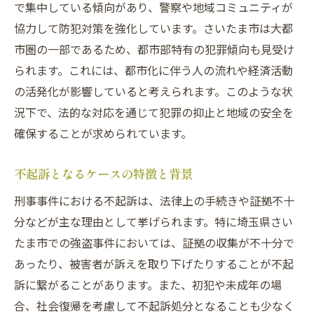
で集中している傾向があり、警察や地域コミュニティが
法律事務所の選び方と専門家の重要性
協力して防犯対策を強化しています。さいたま市は大都
証拠収集が左右する刑事事件の行方―不起訴を
市圏の一部であるため、都市部特有の犯罪傾向も見受け
目指すためのポイント
られます。これには、都市化に伴う人の流れや経済活動
証拠収集の基本とその手法
の活発化が影響していると考えられます。このような状
証拠の評価と不起訴への影響
況下で、法的な対応を通じて犯罪の抑止と地域の安全を
証拠の信頼性を高めるための工夫
確保することが求められています。
弁護士の証拠収集における役割
不起訴となるケースの特徴と背景
不起訴事例から学ぶ証拠収集の要点
法的な証拠管理の重要性
刑事事件における不起訴は、法律上の手続きや証拠不十
分などが主な理由として挙げられます。特に埼玉県さい
不起訴を勝ち取るために知っておきたい刑事事
たま市での強盗事件においては、証拠の収集が不十分で
件の基礎知識
あったり、被害者が訴えを取り下げたりすることが不起
刑事事件の基本的な流れとその理解
訴に繋がることがあります。また、初犯や未成年の場
不起訴のメリットとデメリット
合、社会復帰を考慮して不起訴処分となることも少なく