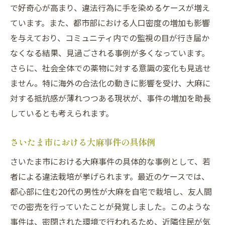
地域社会における弁護士の役割と貢献
で好奇心が高まり、違法行為に手を染めるケースが増え
ています。また、都市部における人口密度の増加も影響
刑事事件解決のために知っておきたい法的サポ
を与えており、コミュニティ内での監視の目が行き届か
ート
なくなる結果、見過ごされる事例が多くなっています。
刑事事件における法的サポートの種類
さらに、社会全体での薬物に対する意識の変化も見逃せ
弁護士選びの重要ポイント
ません。特に海外の合法化の動きに影響を受け、大麻に
法的サポートを受ける際の費用と手続き
対する抵抗感が薄れつつある現状が、事件の増加を助長
刑事事件における相談窓口の活用法
しているとも考えられます。
法的サポートがもたらす安心と信頼
弁護士とのコミュニケーションの取り方
さいたま市における大麻事件の具体例
不起訴のプロセスを理解し不安を軽減する方法
さいたま市における大麻事件の具体的な事例として、若
不起訴決定までの流れを詳しく解説
者による違法栽培が挙げられます。最近のケースでは、
都心部に住む20代の男性が大麻を自宅で栽培し、友人間
法的プロセスへの不安を和らげる方法
での密売を行っていたことが発覚しました。このような
不起訴を目指すための心構えと準備
事件は、密閉された環境で行われるため、近隣住民が気