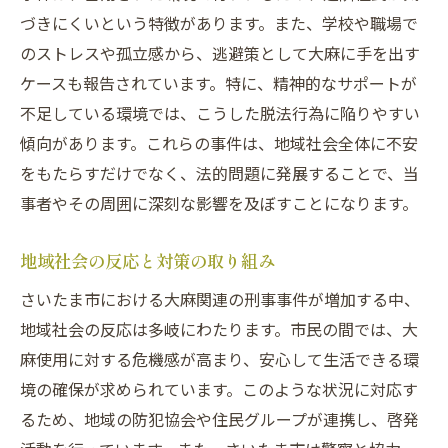
弁護士との連携で不安を軽減する方法
づきにくいという特徴があります。また、学校や職場で
不起訴に向けた心のケアとサポート
のストレスや孤立感から、逃避策として大麻に手を出す
法的プロセスの透明性と依頼者の安心感
ケースも報告されています。特に、精神的なサポートが
大麻が絡む刑事事件における弁護士選びのポイ
不足している環境では、こうした脱法行為に陥りやすい
ント
傾向があります。これらの事件は、地域社会全体に不安
信頼できる弁護士を選ぶための基準
をもたらすだけでなく、法的問題に発展することで、当
事者やその周囲に深刻な影響を及ぼすことになります。
大麻事件に強い弁護士の特徴
弁護士選びにおける重要なチェックポイン
地域社会の反応と対策の取り組み
ト
さいたま市における大麻関連の刑事事件が増加する中、
大麻事件の経験が豊富な弁護士の探し方
地域社会の反応は多岐にわたります。市民の間では、大
弁護士との初回相談で確認すべき事項
麻使用に対する危機感が高まり、安心して生活できる環
依頼者と弁護士の信頼関係の築き方
境の確保が求められています。このような状況に対応す
るため、地域の防犯協会や住民グループが連携し、啓発