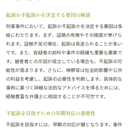
弁護活動が証拠の信頼性に与える影響
不起訴獲得のための弁護士との連携のポイ
起訴か不起訴かを決定する要因の解説
ント
刑事事件において、起訴か不起訴かを決定する要因は多
埼玉県の刑事事件で不起訴を勝ち取るための具
岐にわたります。まず、証拠の有無やその強度が挙げら
体的手続き
れます。証拠不足の場合、起訴は見送られることが多い
さいたま市での不起訴手続きの流れ
です。また、容疑者の前科や事件の経緯も重要な要素で
不起訴に向けた具体的な事前準備
す。被害者との示談が成立している場合も、不起訴の可
能性が高まります。さらに、検察官は社会的影響や公共
さいたま市の法律事務所の活用法
の利益を考慮し、起訴の必要性を判断します。具体的な
不起訴を目指した成功事例の紹介
事例に基づく詳細な法的なアドバイスを得るためには、
法的サポートを受ける際の手続き方法
経験豊富な弁護士に相談することが不可欠です。
不起訴のための証拠提出とその重要性
置き引き事件の初期対応が刑事事件の結果を左
不起訴を目指すための早期対応の重要性
右する理由とは
不起訴を目指すには、早期の対応が鍵となります。事件
初期対応が重要な理由とその影響