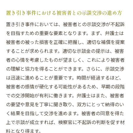
さいたま市での置き引き事件における成功
置き引き事件における被害者との示談交渉の進め方
事例
置き引き事件においては、被害者との示談交渉が不起訴
法的知識を活かした対応策の提案
を目指すための重要な要素となります。まず、弁護士は
不起訴を目指すための具体的な準備
被害者の被った損害を正確に把握し、適切な補償を提案
さいたま市の弁護士が提案する効果的な戦
することが求められます。適切な示談金の提示は、被害
略
者の心情を考慮したものが望ましく、これにより被害者
法的支援を受けたことによる変化とは
の理解と協力を得ることができます。さらに、示談交渉
置き引き事件に巻き込まれた場合の刑事事件に
は迅速に進めることが重要です。時間が経過するほど、
おける弁護活動の役割
被害者の感情が硬化する可能性があるため、早期の段階
での交渉開始が有利に働きます。弁護士はまた、被害者
弁護士選びが結果を左右する理由
の要望や意見を丁寧に聞き取り、双方にとって納得のい
さいたま市での優れた弁護活動の実例
く結果を目指して交渉を進めます。被害者の同意を得た
弁護活動がもたらす心理的な安心感
上で示談が成立すれば、検察官に不起訴の判断を促す材
被害者との示談交渉における弁護士の役割
料となり得ます。