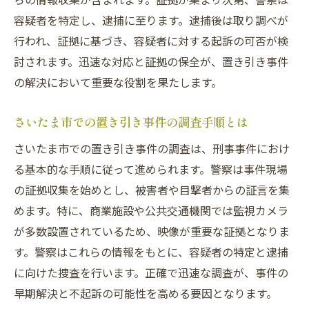
容疑者を特定し、逮捕に至ります。逮捕後は取り調べが
迅速な証拠収集の重要性とその方法
行われ、証拠に基づき、容疑者に対する起訴の可否が検
さいたま市の置き引き事件での実際の事例
討されます。迅速な対応と証拠の保全が、置き引き事件
適切な法的助言がもたらす影響
の解決において重要な役割を果たします。
不起訴を目指し心強いサポートを受けるた
めのポイント
さいたま市での置き引き事件の調査手順とは
刑事事件における証拠収集の重要性とその効果
さいたま市での置き引き事件の調査は、刑事事件におけ
的な方法
る基本的な手順に従って進められます。警察は事件現場
証拠の種類とその収集方法の基本
の証拠収集を始めとし、被害者や目撃者からの証言を集
さいたま市の専門家による証拠分析の実際
めます。特に、商業施設や公共交通機関では監視カメラ
置き引き事件における証拠の保全法
が多数設置されているため、映像が重要な証拠となりま
す。警察はこれらの情報をもとに、容疑者の特定と逮捕
不利な証拠を覆すための戦略
に向けた捜査を行います。正確で迅速な調査が、事件の
証拠収集における法律の制約とその克服方
早期解決と不起訴の可能性を高める要因となります。
法