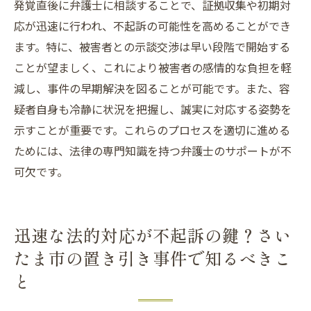
発覚直後に弁護士に相談することで、証拠収集や初期対
さいたま市の置き引き事件における初動の
応が迅速に行われ、不起訴の可能性を高めることができ
実例
ます。特に、被害者との示談交渉は早い段階で開始する
迅速な対応がもたらす法的なメリットとは
ことが望ましく、これにより被害者の感情的な負担を軽
初期段階での弁護士相談の重要性
減し、事件の早期解決を図ることが可能です。また、容
疑者自身も冷静に状況を把握し、誠実に対応する姿勢を
初期対応で避けるべきミスとその対策
示すことが重要です。これらのプロセスを適切に進める
さいたま市での成功する初期対応のポイン
ためには、法律の専門知識を持つ弁護士のサポートが不
ト
可欠です。
迅速な法的対応が不起訴の鍵？さい
たま市の置き引き事件で知るべきこ
と