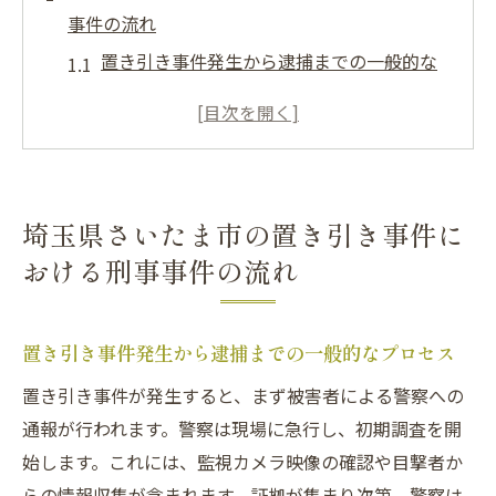
事件の流れ
置き引き事件発生から逮捕までの一般的な
プロセス
さいたま市での置き引き事件の調査手順と
は
捜査段階における弁護士の役割とは
埼玉県さいたま市の置き引き事件に
置き引き事件における被害者との示談交渉
おける刑事事件の流れ
の進め方
起訴か不起訴かを決定する要因の解説
不起訴を目指すための早期対応の重要性
置き引き事件発生から逮捕までの一般的なプロセス
迅速な法的対応が不起訴の鍵？さいたま市の置
置き引き事件が発生すると、まず被害者による警察への
き引き事件で知るべきこと
通報が行われます。警察は現場に急行し、初期調査を開
逮捕直後に取るべき最初の一歩
始します。これには、監視カメラ映像の確認や目撃者か
らの情報収集が含まれます。証拠が集まり次第、警察は
法的支援を受けるための適切な方法