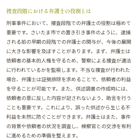
証拠の信頼性を高めるための手法とは
捜査段階における弁護士の役割とは
さいたま市での置き引き事件を起訴回避するた
刑事事件において、捜査段階での弁護士の役割は極めて
めの法的戦略
重要です。さいたま市での置き引き事件のように、逮捕
不起訴を目指すための法的アプローチの選
される前の早期の段階での弁護士の関与が、今後の展開
択
に大きな影響を及ぼすことがあります。まず、弁護士は
置き引き事件における被疑者の権利を守る
依頼者の基本的人権を守るため、警察による捜査が適法
方法
に行われているかを監視します。不当な捜査が行われた
さいたま市での過去の成功事例から学ぶ
場合、弁護士は証拠排除を求めることで、依頼者の利益
置き引き事件で有効な弁護戦略の特徴
を守ることが可能です。また、供述調書の作成時には、
不起訴を勝ち取るための準備と実践
依頼者の意に反した内容が記されないよう、助言を行う
ことも重要です。これにより、誤った供述から生じる不
さいたま市での法的サポートの選び方
利益を未然に防ぐことができます。弁護士はまた、事件
不起訴を目指すための刑事事件対応策：さいた
の背景や依頼者の状況を調査し、検察官との交渉を有利
ま市の事例から学ぶ
に進めるための準備を整えます。
迅速な対応が不起訴に与える影響