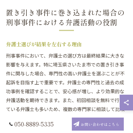
置き引き事件に巻き込まれた場合の
刑事事件における弁護活動の役割
弁護士選びが結果を左右する理由
刑事事件において、弁護士の選び方は最終結果に大きな
影響を与えます。特に埼玉県さいたま市での置き引き事
件に関与した場合、専門性の高い弁護士を選ぶことが不
起訴を目指す上で重要です。弁護士の専門性と過去の成
功事例を確認することで、安心感が増し、より効果的な
弁護活動を期待できます。また、初回相談を無料で行っ
ている弁護士も多いため、複数の専門家に相談して比較
することも推奨されます。重要なのは、あなたのケース
050-8889-5335
お問い合わせはこちら
を親身になって聞いてくれる弁護士を選ぶことです。信