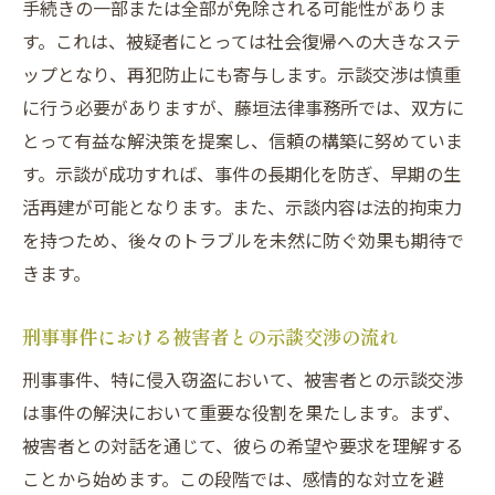
手続きの一部または全部が免除される可能性がありま
示談成立後の手続きとその注意点
す。これは、被疑者にとっては社会復帰への大きなステ
ップとなり、再犯防止にも寄与します。示談交渉は慎重
示談交渉中にありがちなトラブルとその解
に行う必要がありますが、藤垣法律事務所では、双方に
決法
とって有益な解決策を提案し、信頼の構築に努めていま
埼玉県での刑事事件における示談交渉成功
す。示談が成功すれば、事件の長期化を防ぎ、早期の生
のための心構え
活再建が可能となります。また、示談内容は法的拘束力
示談交渉をスムーズに進めるためのサポー
を持つため、後々のトラブルを未然に防ぐ効果も期待で
ト体制
きます。
藤垣法律事務所が埼玉県で提供する侵入窃盗問
題への対応策
刑事事件における被害者との示談交渉の流れ
藤垣法律事務所の侵入窃盗事件に対する基
刑事事件、特に侵入窃盗において、被害者との示談交渉
本方針
は事件の解決において重要な役割を果たします。まず、
法律事務所が提供する示談交渉のサポート
被害者との対話を通じて、彼らの希望や要求を理解する
内容
ことから始めます。この段階では、感情的な対立を避