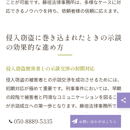
ことが可能です。藤垣法律事務所は、多様なケースに対
応できるノウハウを持ち、依頼者様の信頼に応えます。
侵入窃盗に巻き込まれたときの示談
の効果的な進め方
侵入窃盗被害者との示談交渉の初期対応
侵入窃盗の被害者との示談交渉を成功させるためには、
初期対応が極めて重要です。刑事事件においては、早期
の段階で被害者と円滑なコミュニケーションを図ること
が示談成立への第一歩となります。藤垣法律事務所で
は、豊富な経験を活かし、被害者の感情に配慮しつつ冷
050-8889-5335
お問い合わせはこちら
静かつ丁寧な対応を徹底しています。また、被害者との