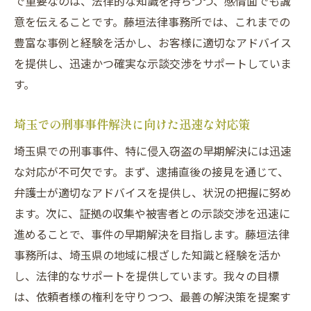
で重要なのは、法律的な知識を持ちつつ、感情面でも誠
埼玉県での侵入窃盗事件示談で解決するポイン
意を伝えることです。藤垣法律事務所では、これまでの
ト
豊富な事例と経験を活かし、お客様に適切なアドバイス
埼玉県での示談交渉の流れとその特徴
を提供し、迅速かつ確実な示談交渉をサポートしていま
示談成功のために理解すべき法的ルール
す。
侵入窃盗事件解決に向けた示談の準備方法
埼玉での刑事事件解決に向けた迅速な対応策
示談交渉中に活用できる専門家のアドバイ
ス
埼玉県での刑事事件、特に侵入窃盗の早期解決には迅速
な対応が不可欠です。まず、逮捕直後の接見を通じて、
成功する示談のための心理的アプローチ
弁護士が適切なアドバイスを提供し、状況の把握に努め
埼玉での示談交渉の成功事例とその分析
ます。次に、証拠の収集や被害者との示談交渉を迅速に
埼玉の法律事務所が教える侵入窃盗示談成功の
進めることで、事件の早期解決を目指します。藤垣法律
コツ
事務所は、埼玉県の地域に根ざした知識と経験を活か
法律事務所が提案する示談成功のための基
し、法律的なサポートを提供しています。我々の目標
本戦略
は、依頼者様の権利を守りつつ、最善の解決策を提案す
埼玉県における示談交渉の実践例