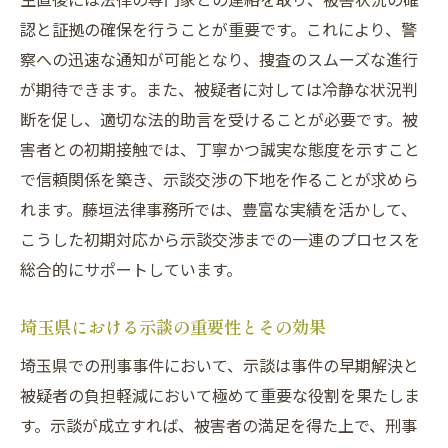
示談交渉を円滑に進めるための準備とポイ
認と証拠の確保を行うことが重要です。これにより、警
ント
察への迅速な通知が可能となり、捜査のスムーズな進行
が期待できます。また、被疑者に対しては冷静な状況判
交渉を成功させるための効果的なコミュニ
断を促し、適切な法的助言を受けることが必要です。被
ケーション
害者との初期接触では、丁寧かつ誠実な態度を示すこと
侵入窃盗の示談交渉に必要な証拠とその活
で信頼関係を築き、示談交渉の下地を作ることが求めら
用法
れます。藤垣法律事務所では、豊富な実績を活かして、
被害者の視点に立った示談の提案方法
こうした初期対応から示談交渉までの一連のプロセスを
成功事例に学ぶ示談交渉のステップ
総合的にサポートしています。
埼玉県での示談交渉を成功に導く専門家の
役割
埼玉県における示談の重要性とその効果
埼玉県での刑事事件における示談交渉の具体的
埼玉県での刑事事件において、示談は事件の早期解決と
ステップ
被疑者の負担軽減において極めて重要な役割を果たしま
示談交渉開始前の重要な準備事項
す。示談が成立すれば、被害者の満足を得た上で、刑事
交渉過程での効果的なアプローチ