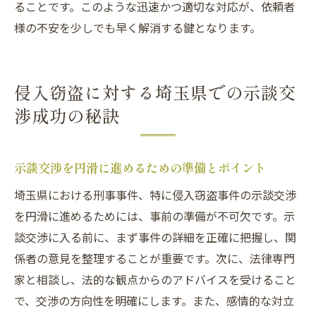
ることです。このような迅速かつ適切な対応が、依頼者
侵入窃盗事件で示談を成功させるための心
様の不安を少しでも早く解消する鍵となります。
構え
法律事務所が提供する示談成功のためのサ
侵入窃盗に対する埼玉県での示談交
ポート
渉成功の秘訣
埼玉での示談交渉に必要な法的知識とその
活用法
示談成功のためのコミュニケーションテク
示談交渉を円滑に進めるための準備とポイント
ニック
埼玉県における刑事事件、特に侵入窃盗事件の示談交渉
を円滑に進めるためには、事前の準備が不可欠です。示
談交渉に入る前に、まず事件の詳細を正確に把握し、関
係者の意見を整理することが重要です。次に、法律専門
家と相談し、法的な観点からのアドバイスを受けること
で、交渉の方向性を明確にします。また、感情的な対立