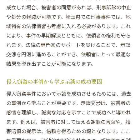
成功する示談交渉に必要な準備と心構え
成立した場合、被害者の同意があれば、刑事訴訟の中止
埼玉県での刑事事件解決に向けた示談の実
や処分の軽減が可能です。埼玉県での刑事事件では、地
践例
域特有の法律慣習も考慮に入れる必要があります。これ
侵入窃盗に巻き込まれたときの示談の効果的な
により、事件の早期解決とともに、依頼者の権利も守ら
進め方
れます。法律の専門家のサポートを受けることで、示談
交渉を円滑に進めることができ、依頼者にとって最適な
侵入窃盗被害者との示談交渉の初期対応
結果を導き出すことが可能になります。
示談交渉を成功させるための戦略的アプロ
ーチ
侵入窃盗の事例から学ぶ示談の成功要因
刑事事件における示談の法的背景とその注
侵入窃盗事件において示談を成功させるためには、過去
意点
の事例から学ぶことが重要です。示談交渉は、被害者の
示談交渉時に避けるべき誤解とその解消法
感情を理解し、誠実な対応を示すことで成功へと導かれ
効果的な示談交渉のための必要書類と手続
ます。例えば、被害者に対して伝える謝罪の言葉や、損
き
害賠償の提示は、信頼を得るための鍵となります。ここ
侵入窃盗事件解決のための示談成功事例