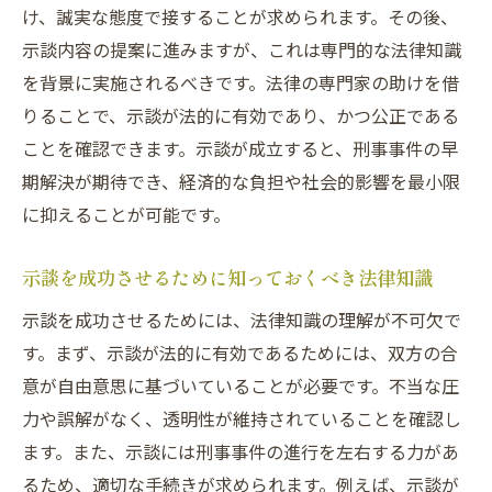
専門家による示談成功事例の紹介
け、誠実な態度で接することが求められます。その後、
藤垣法律事務所が誇る迅速な対応力
示談内容の提案に進みますが、これは専門的な法律知識
侵入窃盗事件における依頼者支援の具体的
を背景に実施されるべきです。法律の専門家の助けを借
ステップ
りることで、示談が法的に有効であり、かつ公正である
ことを確認できます。示談が成立すると、刑事事件の早
埼玉での刑事事件に強い藤垣法律事務所の
期解決が期待でき、経済的な負担や社会的影響を最小限
実績
に抑えることが可能です。
埼玉での示談交渉刑事事件解決のカギ
示談が刑事事件解決に与える影響とその意
示談を成功させるために知っておくべき法律知識
義
示談を成功させるためには、法律知識の理解が不可欠で
埼玉県における示談交渉の具体的な進行方
す。まず、示談が法的に有効であるためには、双方の合
法
意が自由意思に基づいていることが必要です。不当な圧
示談成立に向けた重要な要素とその活用法
力や誤解がなく、透明性が維持されていることを確認し
刑事事件の解決に向けた示談交渉のタイミ
ます。また、示談には刑事事件の進行を左右する力があ
ング
るため、適切な手続きが求められます。例えば、示談が