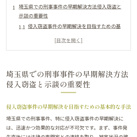
埼玉県での刑事事件の早期解決方法侵入窃盗と
示談の重要性
侵入窃盗事件の早期解決を目指すための基
本的な手法
埼玉県における示談の重要性とその効果
刑事事件における被害者との示談交渉の流
れ
埼玉県での刑事事件の早期解決方法
示談を成功させるために知っておくべき法
侵入窃盗と示談の重要性
律知識
侵入窃盗の事例から学ぶ示談の成功要因
埼玉での刑事事件解決に向けた迅速な対応
侵入窃盗事件の早期解決を目指すための基本的な手法
策
埼玉県での刑事事件、特に侵入窃盗事件の早期解決に
侵入窃盗に対する埼玉県での示談交渉成功の秘
は、迅速かつ効果的な対応が不可欠です。まず、事件発
訣
生直後には法律の専門家との連絡を取り、被害状況の確