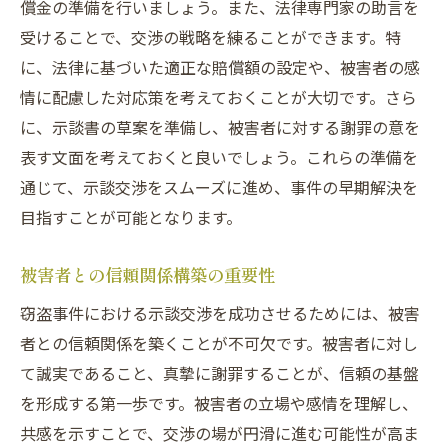
償金の準備を行いましょう。また、法律専門家の助言を
示談交渉の一般的な流れと注意点
受けることで、交渉の戦略を練ることができます。特
埼玉県での具体的な示談交渉事例
に、法律に基づいた適正な賠償額の設定や、被害者の感
各段階での法律専門家の役割
情に配慮した対応策を考えておくことが大切です。さら
窃盗事件における示談交渉のハードル
に、示談書の草案を準備し、被害者に対する謝罪の意を
表す文面を考えておくと良いでしょう。これらの準備を
示談交渉の流れを円滑に進める秘訣
通じて、示談交渉をスムーズに進め、事件の早期解決を
埼玉県での示談交渉成功事例の分析
目指すことが可能となります。
窃盗事件での示談が刑事事件の解決に与える影
響とは
被害者との信頼関係構築の重要性
示談成立が刑事事件に与える法的影響
窃盗事件における示談交渉を成功させるためには、被害
被害者と加害者双方にとっての示談の利点
者との信頼関係を築くことが不可欠です。被害者に対し
示談による刑事事件の解決率の向上
て誠実であること、真摯に謝罪することが、信頼の基盤
埼玉県における示談成立後のケーススタデ
を形成する第一歩です。被害者の立場や感情を理解し、
ィ
共感を示すことで、交渉の場が円滑に進む可能性が高ま