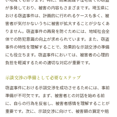
法律知識を駆使した戦略的アプローチ
が多発しており、被害の内容もさまざまです。埼玉県に
法律専門家との連携で示談を有利に進める
おける窃盗事件は、計画的に行われるケースも多く、被
専門家の経験から得られる示談成功のヒン
害者が気付かないうちに被害が拡大することが少なくあ
ト
りません。窃盗事件の再発を防ぐためには、地域社会全
示談交渉を通じて埼玉県の窃盗事件を早期解決
体での防犯意識の向上が求められています。また、窃盗
するには
事件の特性を理解することで、効果的な示談交渉の準備
早期解決を目指すための示談交渉の流れ
にも役立ちます。窃盗事件においては、被害者の心理的
迅速な示談交渉のメリットとデメリット
負担を軽減するための適切な対応が重要です。
示談交渉のタイミングと交渉術
示談交渉の準備として必要なステップ
被害者への迅速な対応がもたらす効果
窃盗事件における示談交渉を成功させるためには、事前
示談成立までの具体的なプロセス
準備が不可欠です。まず、被害者との対話を始める前
早期解決に向けた実践例の紹介
に、自らの行為を反省し、被害者感情を理解することが
刑事事件における示談交渉の流れと埼玉県での
重要です。次に、示談交渉に向けて、被害額の算定や賠
実践例