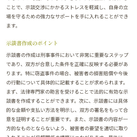
ことで、示談交渉にかかるストレスを軽減し、自身の立
示談の進行を左右する法律的アドバンテー
場を守るための強力なサポートを手に入れることができ
ジ
ます。
窃盗事件における具体的なアドバイス事例
専門家の知識を活かした示談交渉の展開
示談書作成のポイント
法律的視点からの示談書作成手法
示談書の作成は刑事事件において非常に重要なステップ
スムーズな示談成立に向けた専門家の助力
であり、双方が合意した条件を正確に反映する必要があ
埼玉県での窃盗事件解決に向けた示談交渉のポ
ります。特に窃盗事件の場合、被害者の損害賠償や今後
イント
の行動について具体的に記載することが求められます。
埼玉県特有の窃盗事件解決のポイント
まず、法律専門家の助言を受けることで法的に有効な示
示談交渉の成功に必要な要素
談書を作成することができます。次に、示談書には具体
事前準備が示談結果に与える影響
的な金額や支払い方法を明示し、双方の署名をもって合
意を証明することが重要です。また、示談書の内容が一
地域に適した示談交渉戦略
方的なものとならないよう、被害者の要望を適切に取り
示談交渉における効果的なコミュニケーシ