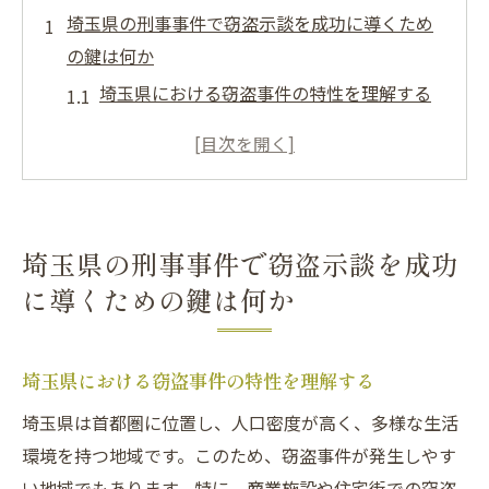
埼玉県の刑事事件で窃盗示談を成功に導くため
の鍵は何か
埼玉県における窃盗事件の特性を理解する
示談交渉の準備として必要なステップ
被害者との信頼関係構築の重要性
法律専門家の助言を活用する方法
示談書作成のポイント
埼玉県の刑事事件で窃盗示談を成功
示談交渉の成功事例から学ぶ
に導くための鍵は何か
窃盗事件の示談交渉で法律専門家が果たす役割
と重要性
埼玉県における窃盗事件の特性を理解する
法律専門家が示談交渉で提供するサポート
埼玉県は首都圏に位置し、人口密度が高く、多様な生活
弁護士選びのポイントと注意点
環境を持つ地域です。このため、窃盗事件が発生しやす
専門家による被害者との交渉術
い地域でもあります。特に、商業施設や住宅街での窃盗