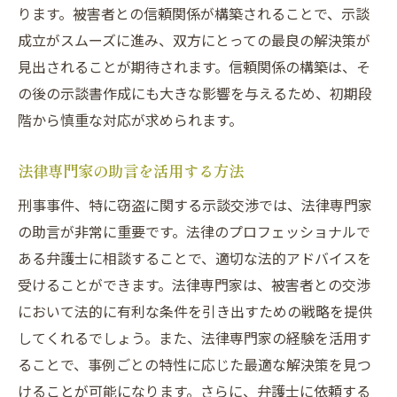
刑事処分への影響と示談の重要性
ります。被害者との信頼関係が構築されることで、示談
示談がもたらす社会的信頼の回復
成立がスムーズに進み、双方にとっての最良の解決策が
見出されることが期待されます。信頼関係の構築は、そ
埼玉県の刑事事件で示談交渉がもたらす被害者
の後の示談書作成にも大きな影響を与えるため、初期段
との和解
階から慎重な対応が求められます。
被害者との和解を通じた示談の進展
示談交渉での被害者の立場を理解する
法律専門家の助言を活用する方法
被害者の心情に寄り添う示談の方法
刑事事件、特に窃盗に関する示談交渉では、法律専門家
埼玉県における和解成功事例の考察
の助言が非常に重要です。法律のプロフェッショナルで
示談による被害者への補償とその影響
ある弁護士に相談することで、適切な法的アドバイスを
感情的障壁を乗り越えた示談実施術
受けることができます。法律専門家は、被害者との交渉
法律専門家のアドバイスで窃盗事件の示談をス
において法的に有利な条件を引き出すための戦略を提供
ムーズに進める方法
してくれるでしょう。また、法律専門家の経験を活用す
専門家が提供する示談交渉のアドバイスポ
ることで、事例ごとの特性に応じた最適な解決策を見つ
イント
けることが可能になります。さらに、弁護士に依頼する