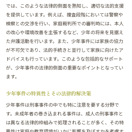
では、このような法律的側面を熟知し、適切な法的支援
少年事件における複雑な手続きの理解
を提供しています。例えば、捜査段階においては警察や
刑事事件と少年事件の法的関係
検察との交渉を行い、家庭裁判所での審判時には、本人
複雑な問題を解決するための弁護士の知識
の改心や環境改善を主張するなど、少年の将来を見据え
迅速で丁寧な対応が少年事件の刑事事件におい
た弁護活動を行います。また、少年事件には家族の協力
て重要な理由
が不可欠であり、法的手続きと並行して家族に向けたア
ドバイスも行っています。このような包括的なサポート
初動対応のスピードが結果を左右する
が、少年事件の法律的側面の重要なポイントとなってい
藤垣法律事務所の丁寧な対応の具体例
ます。
刑事事件で迅速性が求められる理由
少年事件における被害者との示談交渉
少年事件の特異性とその法律的解決策
迅速な対応がもたらす法的効果
少年事件は刑事事件の中でも特に注意を要する分野で
刑事事件における依頼者支援の重要性
す。未成年者の巻き込まれる事件は、成人の刑事事件と
は異なる法律的枠組みで処理されることが多く、その特
異性は家庭や教育環境がいかに影響を及ぼすかを考慮す