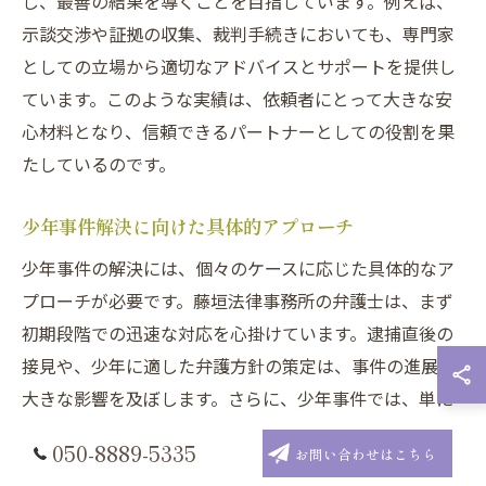
し、最善の結果を導くことを目指しています。例えば、
示談交渉や証拠の収集、裁判手続きにおいても、専門家
としての立場から適切なアドバイスとサポートを提供し
ています。このような実績は、依頼者にとって大きな安
心材料となり、信頼できるパートナーとしての役割を果
たしているのです。
少年事件解決に向けた具体的アプローチ
少年事件の解決には、個々のケースに応じた具体的なア
プローチが必要です。藤垣法律事務所の弁護士は、まず
初期段階での迅速な対応を心掛けています。逮捕直後の
接見や、少年に適した弁護方針の策定は、事件の進展に
大きな影響を及ぼします。さらに、少年事件では、単に
法律的な解決だけでなく、少年の将来を見据えたサポー
050-8889-5335
お問い合わせはこちら
トが重要です。そのため、感情面のケアや、家族との連