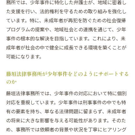
務所では、少年事件に特化した弁護士が、地域に密着し
刑事事件の視点から見た少年事件
た支援を行い、法的権利を守るための取り組みを強化し
少年事件への対応策を考える
ています。特に、未成年者が再犯を防ぐための社会復帰
弁護士が行う少年事件の評価と分析
プログラムの提案や、地域社会との連携を通じて、少年
事件の根本的な解決を目指しています。これにより、未
少年事件における法的手続きの流れ
成年者が社会の中で健全に成長できる環境を築くことが
刑事事件における少年の権利保護
可能になります。
藤垣法律事務所が行う刑事事件のサポートと
は？少年事件を中心に
藤垣法律事務所が少年事件をどのようにサポートする
少年事件に特化したサポート体制
のか
弁護士の支援がどう役立つか
藤垣法律事務所では、少年事件の対応において特に個別
刑事事件の専門家としての藤垣法律事務所
対応を重視しています。少年事件は刑事事件の中でも特
の役割
有の要素を持ち、単なる法律問題に留まらず、未成年者
少年事件における法律相談の重要性
の将来に大きな影響を与える可能性があります。そのた
埼玉県での刑事事件サポートの実績
め、事務所では依頼者の背景や状況を丁寧にヒアリング