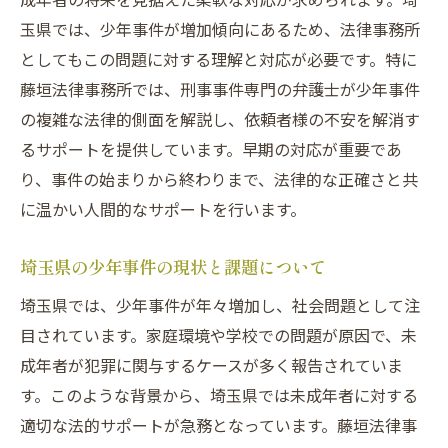
刑事事件を通じて学ぶ法的権利の保護
玉県では、少年事件が増加傾向にあるため、法律事務所
弁護士が考える少年事件の本質的な問題点
としてもこの問題に対する理解と対応が必要です。特に
少年事件が社会に与える影響とは
藤垣法律事務所では、刑事事件専門の弁護士が少年事件
藤垣法律事務所の刑事事件専門弁護士から見た
の複雑な法律的側面を解説し、依頼者様の不安を解消す
少年事件の流れ
るサポートを提供しています。早期の対応が重要であ
少年事件が発生した際の初動対応
り、事件の始まりから終わりまで、法律的な正確さと共
刑事事件の手続きにおける重要なポイント
に温かい人間的なサポートを行います。
少年事件に特有の法律相談の流れ
埼玉県の少年事件の現状と課題について
裁判における少年事件の扱い方
埼玉県では、少年事件が年々増加し、社会問題として注
少年事件と刑事事件の相違点について
目されています。家庭環境や学校での問題が原因で、未
初期段階での迅速な対応の重要性
成年者が犯罪に関与するケースが多く報告されていま
少年事件を刑事事件として考える際の特異性と
す。このような背景から、埼玉県では未成年者に対する
その対応策
適切な法的サポートが急務となっています。藤垣法律事
少年事件の特異な法律問題とは