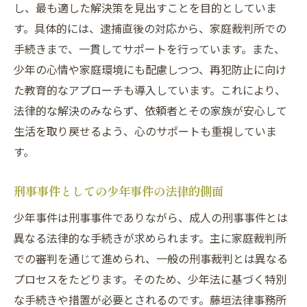
し、最も適した解決策を見出すことを目的としていま
少年事件解決に向けた具体的アプローチ
す。具体的には、逮捕直後の対応から、家庭裁判所での
未成年者の法的権利を守る:刑事事件における藤
手続きまで、一貫してサポートを行っています。また、
垣法律事務所の取り組み
少年の心情や家庭環境にも配慮しつつ、再犯防止に向け
未成年者の法的権利とは何か
た教育的なアプローチも導入しています。これにより、
刑事事件から見る未成年者保護の重要性
法律的な解決のみならず、依頼者とその家族が安心して
藤垣法律事務所の具体的な取り組み
生活を取り戻せるよう、心のサポートも重視していま
少年事件での法的保護の実践例
す。
法的権利を守るための弁護士の役割
刑事事件としての少年事件の法律的側面
埼玉県における未成年者の権利保護の現状
刑事事件と少年事件の複雑さを乗り越えるため
少年事件は刑事事件でありながら、成人の刑事事件とは
に必要な弁護士の役割
異なる法律的な手続きが求められます。主に家庭裁判所
での審判を通じて進められ、一般の刑事裁判とは異なる
刑事事件の専門家としての役割とは
プロセスをたどります。そのため、少年法に基づく特別
少年事件特有の法的問題への対処
な手続きや措置が必要とされるのです。藤垣法律事務所
弁護士が果たす役割の重要性