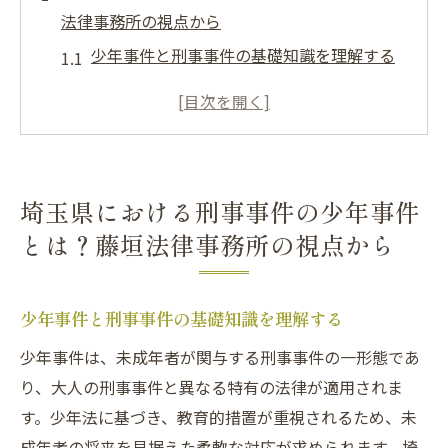
法律事務所の視点から
少年事件と刑事事件の基礎知識を理解する
埼玉県の少年事件の現状と課題について
藤垣法律事務所が少年事件をどのようにサ
ポートするのか
刑事事件としての少年事件の法律的側面
埼玉県における刑事事件の少年事件
少年事件の特異性とその法律的解決策
とは？藤垣法律事務所の視点から
埼玉県における刑事事件の歴史的背景
刑事事件対応の重要性:藤垣法律事務所が語る少
少年事件と刑事事件の基礎知識を理解する
年事件の本質
刑事事件における迅速な対応の必要性
少年事件は、未成年者が関与する刑事事件の一形態であ
り、大人の刑事事件と異なる特有の法律が適用されま
藤垣法律事務所の対応戦略とは
す。少年法に基づき、教育的措置が重視されるため、未
少年事件における第1段階の重要性
成年者の将来を見据えた柔軟な対応が求められます。埼