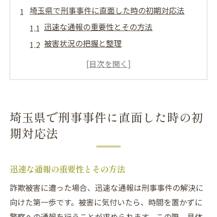
埼玉県で刑事事件に直面した時の初期対応法
迅速な通報の重要性とその方法
被害状況の把握と整理
証拠保存のための具体的対策
初期対応で避けるべき行動
警察との適切なコミュニケーション方法
周囲への情報共有とその注意点
埼玉県で刑事事件に直面した時の初
詐欺被害における刑事事件の重要なポイント
期対応法
詐欺の種類と特徴を知る
詐欺被害者の心理とその対策
迅速な通報の重要性とその方法
被害者としての法的権利
詐欺被害に遭った場合、迅速な通報は刑事事件の解決に
証拠収集の基本ステップ
向けた第一歩です。被害に気付いたら、時間を置かずに
詐欺被害の法的手続きの流れ
警察への通報を行うことが求められます。この際、具体