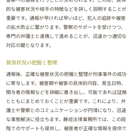
被害者支援制度とその活用
的な被害状況や相手の特徴などを詳しく説明することが
刑事事件における藤垣法律事務所の専門的サポ
重要です。通報が早ければ早いほど、犯人の追跡や被害
ート
の拡大防止に繋がります。警察のサポートを受けつつ、
詐欺事件に特化した法的アドバイス
専門の弁護士と連携して進めることが、迅速かつ適切な
初期相談から始まるサポートの流れ
対応の鍵となります。
弁護士の選び方とその重要性
被害状況の把握と整理
証拠収集における専門家の役割
通報後、正確な被害状況の把握と整理が刑事事件の成功
裁判での弁護方針と戦略
に寄与します。被害額や被害の具体的内容、発生日時、
依頼者の安心を支えるサポート体制
関与者の情報などを詳細に書き出し、可能であれば証拠
迅速な刑事事件解決のための初歩的ステップ
とともにまとめておくことが重要です。これにより、弁
弁護士への早期相談のメリット
護士や警察とのコミュニケーションが円滑になり、迅速
初期対応での優先順位とその理由
な事態解決に役立ちます。藤垣法律事務所では、この段
証拠収集の効率的な進め方
階でのサポートも提供し、被害者が正確な情報を提供で