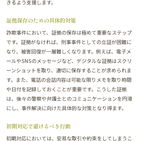
被害者としての権利主張の方法
きるよう支援します。
法律相談の上手な活用法
証拠保存のための具体的対策
解決を早めるための実行すべき行動
詐欺事件において、証拠の保存は極めて重要なステップ
詐欺事件に強い弁護士が提供する安心の支援体
です。証拠がなければ、刑事事件としての立証が困難に
制
なり、被害回復が一層難しくなります。例えば、電子メ
詐欺事件に強い弁護士の見分け方
ールやSNSのメッセージなど、デジタルな証拠はスクリ
弁護士と依頼者の信頼関係の築き方
ーンショットを取り、適切に保存することが求められま
詐欺事件特有の弁護戦略
す。また、電話の会話内容は可能な限りメモを取り時間
安心できる相談環境の整え方
や日付を記録しておくことが重要です。こうした証拠
依頼者の意向を反映する弁護
は、後々の警察や弁護士とのコミュニケーションを円滑
支援体制の充実による安心感
にし、事件解決に向けた具体的な対策となり得ます。
刑事事件を乗り越えるための法的アドバイスと
初期対応で避けるべき行動
は
初期対応においては、安易な取引や約束をしてしまうこ
刑事事件における法的アドバイスの必要性