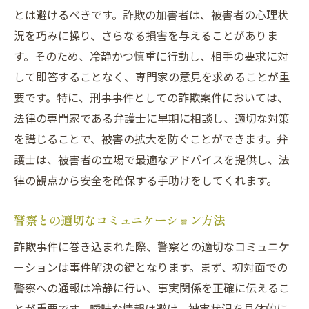
とは避けるべきです。詐欺の加害者は、被害者の心理状
弁護士が提供する法的アドバイスの内容
況を巧みに操り、さらなる損害を与えることがありま
詐欺事件における法的リスクの軽減方法
す。そのため、冷静かつ慎重に行動し、相手の要求に対
依頼者の立場に立ったアドバイス
して即答することなく、専門家の意見を求めることが重
刑事事件解決を目指す長期的な視点
要です。特に、刑事事件としての詐欺案件においては、
初期段階からのアドバイスの重要性
法律の専門家である弁護士に早期に相談し、適切な対策
埼玉県での詐欺事件解決に必要な法律知識
を講じることで、被害の拡大を防ぐことができます。弁
詐欺事件の法的基礎知識
護士は、被害者の立場で最適なアドバイスを提供し、法
律の観点から安全を確保する手助けをしてくれます。
埼玉県における刑事事件の法制度
詐欺に関する法律改正の動向
警察との適切なコミュニケーション方法
刑法における詐欺罪の定義と適用
詐欺事件に巻き込まれた際、警察との適切なコミュニケ
詐欺事件における警察の役割
ーションは事件解決の鍵となります。まず、初対面での
地域特性を考慮した法律対応
警察への通報は冷静に行い、事実関係を正確に伝えるこ
刑事事件の早期解決を目指す具体的な行動手順
とが重要です。曖昧な情報は避け、被害状況を具体的に