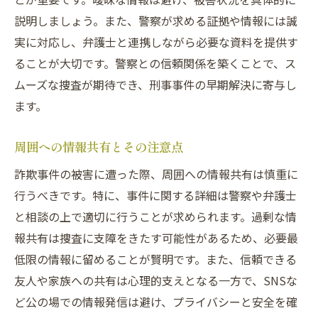
早期解決を可能にする行動とは
説明しましょう。また、警察が求める証拠や情報には誠
刑事事件における証拠の重要性
実に対応し、弁護士と連携しながら必要な資料を提供す
詐欺事件に対応するための法的手順
ることが大切です。警察との信頼関係を築くことで、ス
ムーズな捜査が期待でき、刑事事件の早期解決に寄与し
警察との協力関係の築き方
ます。
被害者支援プログラムの有効利用
事件解決に向けた具体的な行動計画
周囲への情報共有とその注意点
詐欺事件の被害に遭った際、周囲への情報共有は慎重に
行うべきです。特に、事件に関する詳細は警察や弁護士
と相談の上で適切に行うことが求められます。過剰な情
報共有は捜査に支障をきたす可能性があるため、必要最
低限の情報に留めることが賢明です。また、信頼できる
友人や家族への共有は心理的支えとなる一方で、SNSな
ど公の場での情報発信は避け、プライバシーと安全を確