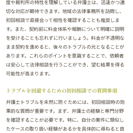
度や裁判所の特性を理解している弁護士は、迅速かつ適
逆効果を生むコミュニケーションのパター
切な対応が期待できます。地域の法律事務所を訪問し、
ン
初回相談で直接会って相性を確認することも推奨しま
トラブルを未然に防ぐためのコミュニケー
す。また、契約前に料金体系や報酬について明確に説明
ション改善策
を受けることも忘れずに行いましょう。料金が不透明な
依頼者が安心して相談できる法律事務所の選び
まま契約を進めると、後々のトラブルの元となることが
方
あります。これらのポイントを意識することで、依頼者
法律事務所の雰囲気と信頼感の評価方法
は安心して法律相談を行うことができ、望む結果を得る
相談から解決までの流れを知る
可能性が高まります。
依頼内容に応じた専門性の確認
トラブルを回避するための初回相談での質問事項
依頼者のニーズに応じた対応力
過去の実績を基にした信頼の築き方
弁護士トラブルを未然に防ぐためには、初回相談時の効
果的な質問が重要です。まず、弁護士の経験と専門分野
事務所選びにおける長期的視点の重要性
を確認することが必要です。特に、自分の案件に類似し
埼玉県さいたま市大宮区での弁護士選定の注意
たケースの取り扱い経験があるかを具体的に尋ねると良
点