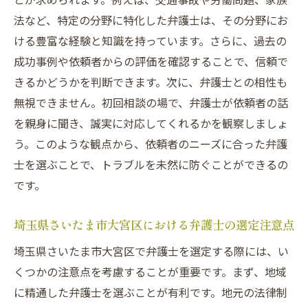
法など、特定の分野に特化した弁護士は、その分野にお
弁護士の専門分野の確認方法
ける豊富な経験と知識を持っています。さらに、過去の
適正な費用設定と見積もりの取り方
成功事例や依頼者からの評価を確認することで、信頼で
口コミや評判を利用した情報収集テクニッ
きるかどうかを判断できます。次に、弁護士との相性も
ク
無視できません。初回相談の場で、弁護士が依頼者の話
面談時に注目すべき弁護士の姿勢と対応
を親身に聞き、誠実に対応してくれるかを観察しましょ
弁護士資格の確認とその重要性
う。このような観点から、依頼者のニーズに合った弁護
コミュニケーション不足が引き起こす弁護士ト
士を選ぶことで、トラブルを未然に防ぐことができるの
ラブルの実態
です。
依頼者と弁護士の間で起こりうる誤解の例
埼玉県さいたま市大宮区における弁護士の選定注意点
コミュニケーション不全によるトラブル事
例
埼玉県さいたま市大宮区で弁護士を選定する際には、い
適切な情報共有がもたらすメリット
くつかの注意点を考慮することが重要です。まず、地域
に精通した弁護士を選ぶことが有利です。地元の法律制
弁護士との定期的な報告とその重要性