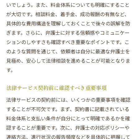
いでしょう。また、料金体系についても明確にすること
地域に特化した弁護士のメリット
が大切です。相談料金、着手金、成功報酬の有無など、
地元の法律事務所に求められる対応力
具体的な費用構造を理解しておくことで後々の誤解を防
地域特有の法律問題への適応力
ぎます。さらに、弁護士に対する信頼感やコミュニケー
大宮区における弁護士の選び方
ションのしやすさも確認すべき重要なポイントです。こ
地域の法律ネットワークの活用法
のような質問を通じて、依頼者は自分に最適な弁護士を
地域社会での評判を確認する方法
見極め、安心して法律相談を進めることが可能となりま
す。
トラブルを防ぐための効果的な弁護士との関係
構築法
法律サービス契約前に確認すべき重要事項
信頼関係を築くためのコミュニケーション
法律サービスの契約前には、いくつかの重要事項を確認
法
することが不可欠です。まず、契約書に記載されている
弁護士と依頼者の役割分担を明確にする
料金体系と支払い条件が自分にとって明確であるかを確
依頼内容の明確化と共通認識の大切さ
認することが重要です。次に、弁護士の対応ポリシーや
信頼関係を強化するためのフィードバック
連絡方法、進行状況の報告頻度などを具体的に把握して