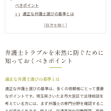
べきポイント
適正な弁護士選びの基準とは
埼玉県さいたま市大宮区における弁護士の
選定注意点
トラブルを回避するための初回相談での質
問事項
弁護士トラブルを未然に防ぐために
法律サービス契約前に確認すべき重要事項
知っておくべきポイント
依頼者として知っておくべき弁護士の倫理
規範
事前の情報収集がトラブル防止に繋がる理
適正な弁護士選びの基準とは
由
適正な弁護士選びの基準は、多くの依頼者にとって重要
信頼できる弁護士を選ぶための具体的なステッ
なポイントです。埼玉県さいたま市大宮区で法律相談を
プ
考えている方には、まず弁護士の専門分野を確認するこ
法律事務所の実績を評価する方法
とが求められます。例えば、交通事故や労働問題、家族