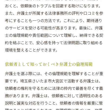
方法
おくと、依頼後のトラブルを回避する助けになります。
成果を上げるための継続的な関係構築
また、弁護士が所属する法律事務所の評判や口コミを参
関係構築における感謝の表現方法
考にすることも一つの方法です。これにより、期待通り
法律サービスの質を見極めるための重要なチェ
のサービスを受ける可能性が高まります。最後に、弁護
ックポイント
士の倫理規範や責任範囲について理解し、納得できる契
弁護士の対応スピードの確認
約を結ぶことで、安心感を持って法律問題に取り組める
環境を整えることができます。
法律サービスの透明性と経済性
成功事例とその評価方法
依頼者として知っておくべき弁護士の倫理規範
サービス内容の明確化とその確認
弁護士を選ぶ際には、その倫理規範を理解することが重
弁護士の知識と経験のバランス
要です。埼玉県さいたま市大宮区で活動する弁護士は、
依頼者のフィードバックを活かした改善策
依頼者の権利を守るために法律の枠内で最善を尽くす義
弁護士と依頼者の信頼関係がトラブル防止に与
務があります。弁護士は、依頼者に対して透明性のある
える影響
説明と誠実な対応を行うこと、依頼者の情報を厳重に管
信頼関係が成功に与える具体的な効果