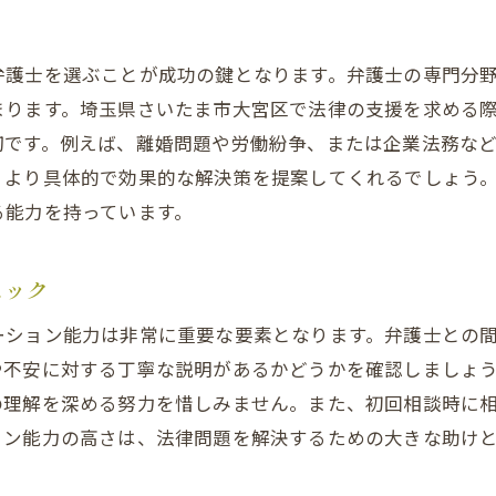
法律相談で安心できる弁護士の特徴
初回相談で確認したい弁護士の資質
弁護士を選ぶことが成功の鍵となります。弁護士の専門分
透明性のある相談料を提示する弁護士
まります。埼玉県さいたま市大宮区で法律の支援を求める
丁寧な説明を心がける弁護士の見極め方
切です。例えば、離婚問題や労働紛争、または企業法務な
依頼者の不安を解消するためのサポート体制
、より具体的で効果的な解決策を提案してくれるでしょう
親切で誠実な対応をする弁護士を探す
る能力を持っています。
法律相談における安心感をもたらす要素
豊富な実績を持つ弁護士が提供する解決策
ェック
多様な問題に対応するための実績の重要性
ーション能力は非常に重要な要素となります。弁護士との
過去の成功事例から学ぶ弁護士の実力
や不安に対する丁寧な説明があるかどうかを確認しましょ
業界経験と実績がもたらす信頼性
の理解を深める努力を惜しみません。また、初回相談時に
ョン能力の高さは、法律問題を解決するための大きな助け
実績を基にした的確な解決策の提案
弁護士の実績を確認するためのキーポイント