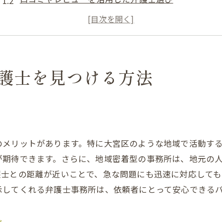
初回相談を活用して適切な弁護士を見極める
弁護士の専門分野を確認する重要性
弁護士のコミュニケーション能力をチェック
法律相談前に準備しておくべきポイント
護士を見つける方法
法律問題解決の鍵は経験豊富な弁護士にあり
実績ある弁護士が提供する安心感
経験がもたらす問題解決のスピーディさ
ト
様々な法律分野に対応できる弁護士の強み
のメリットがあります。特に大宮区のような地域で活動す
依頼者のニーズに応える柔軟な対応力
が期待できます。さらに、地域密着型の事務所は、地元の
成功事例から見る弁護士選びの基準
護士との距離が近いことで、急な問題にも迅速に対応しても
示してくれる弁護士事務所は、依頼者にとって安心できる
経験豊富な弁護士の具体的な見分け方
急な法律トラブルには迅速対応の弁護士を