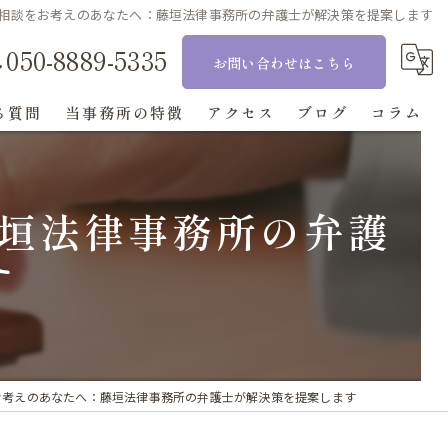
相談をお考えのあなたへ：藤垣法律事務所の弁護士が解決策を提案します
050-8889-5335
お問い合わせはこちら
る質問
当事務所の特徴
アクセス
ブログ
コラム
相続
垣法律事務所の弁護
刑事事件
す
交通事故
離婚
顧問
お考えのあなたへ：藤垣法律事務所の弁護士が解決策を提案します