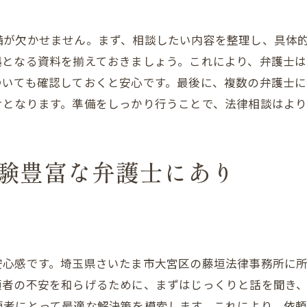
ト
優れた実績を持つ弁護士を選ぶためのヒント
藤垣法律事務所の弁護士が選ばれる理由
備が欠かせません。まず、相談したい内容を整理し、具体
拠となる資料を揃えておきましょう。これにより、弁護士
地域密着型のサービスを提供する理由
ついても確認しておくと安心です。最後に、複数の弁護士
顧客満足度の高い弁護士事務所の特徴
けとなります。準備をしっかり行うことで、法律相談はよ
柔軟な対応で信頼される弁護士の魅力
成功事例に基づく信頼性の確立
迅速な対応力を備えた弁護士の強み
験豊富な弁護士にあり
選ばれる理由を支える弁護士の信念
法律の悩みを抱える方に知ってほしい弁護士のサポート
法律相談から解決までの一貫サポート
依頼者のニーズに応える柔軟なサポート
安心感です。埼玉県さいたま市大宮区の藤垣法律事務所に
安心して任せられるサポート体制の構築
頼者の不安を和らげるために、まずはじっくりと話を聞き
緊急時に頼れる弁護士のバックアップ体制
頼者にとって最適な解決策を模索します。これにより、依