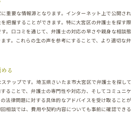
び
緊急事態にも頼れる弁護士の特徴
迅速対応のための弁護士事務所の選び方
常に重要な情報源となります。インターネット上で公開さ
法律トラブルの初動が重要な理由
性を把握することができます。特に大宮区の弁護士を探す
です。口コミを通じて、弁護士の対応の早さや親身な相談
弁護士の迅速な対応力を確認する方法
きます。これらの生の声を参考にすることで、より適切な
急な相談にも応じる弁護士事務所の利点
弁護士選びで考慮すべきスピード感
依頼者の立場に立った弁護士の選び方
極める
依頼者の声を重視した弁護士の見つけ方
なステップです。埼玉県さいたま市大宮区で弁護士を探し
親身になって相談に乗る弁護士の特徴
用することで、弁護士の専門性や対応力、そしてコミュニ
依頼者目線で解決策を提案する弁護士
たの法律問題に対する具体的なアドバイスを受け取ること
コミュニケーションを重視する弁護士を選ぶ
初回相談では、費用や契約内容についても事前に確認でき
依頼者との信頼関係を築くためのポイント
弁護士選びにおける相性の重要性