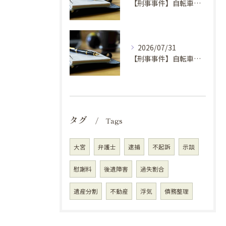
【刑事事件】自転車窃盗で弁護士に依頼するべき場合の理由④
2026/07/31
【刑事事件】自転車窃盗で弁護士に依頼するべき場合の理由③
タグ
Tags
大宮
弁護士
逮捕
不起訴
示談
慰謝料
後遺障害
過失割合
遺産分割
不動産
浮気
債務整理