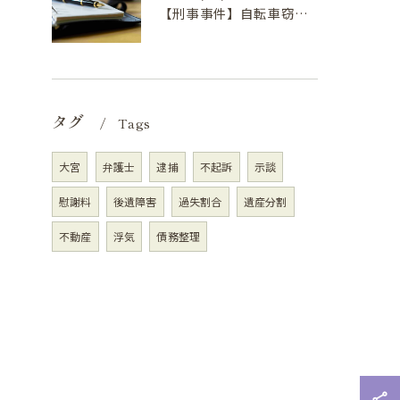
【刑事事件】自転車窃盗で弁護士に依頼するべき場合の理由③
タグ
Tags
大宮
弁護士
逮捕
不起訴
示談
慰謝料
後遺障害
過失割合
遺産分割
不動産
浮気
債務整理