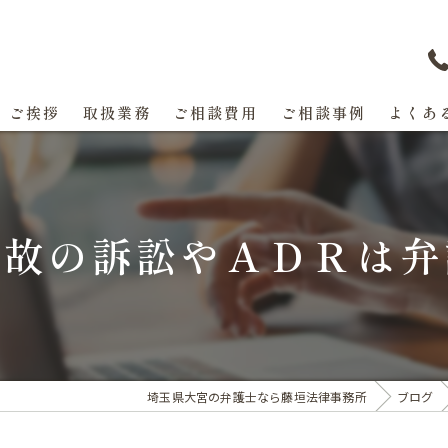
ご挨拶
取扱業務
ご相談費用
ご相談事例
よくあ
事故の訴訟やＡＤＲは弁
埼玉県大宮の弁護士なら藤垣法律事務所
ブログ