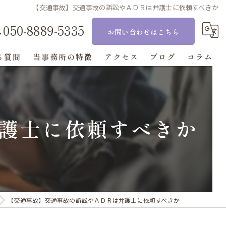
【交通事故】交通事故の訴訟やＡＤＲは弁護士に依頼すべきか
050-8889-5335
お問い合わせはこちら
る質問
当事務所の特徴
アクセス
ブログ
コラム
相続
刑事事件
護士に依頼すべきか
交通事故
離婚
顧問
【交通事故】交通事故の訴訟やＡＤＲは弁護士に依頼すべきか