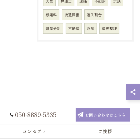
大宮
弁護士
逮捕
不起訴
示談
慰謝料
後遺障害
過失割合
遺産分割
不動産
浮気
債務整理
050-8889-5335
お問い合わせはこちら
コンセプト
ご挨拶